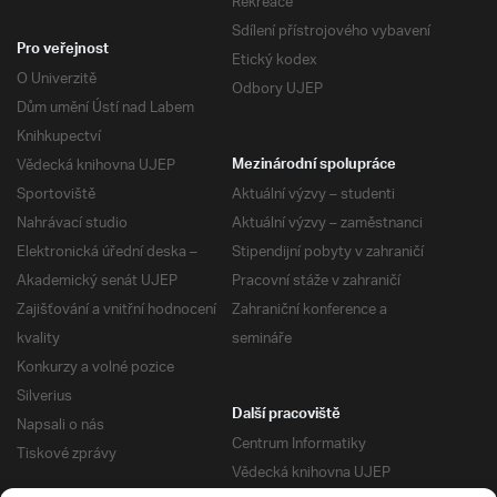
Rekreace
Sdílení přístrojového vybavení
Pro veřejnost
Etický kodex
O Univerzitě
Odbory UJEP
Dům umění Ústí nad Labem
Knihkupectví
Vědecká knihovna UJEP
Mezinárodní spolupráce
Sportoviště
Aktuální výzvy – studenti
Nahrávací studio
Aktuální výzvy – zaměstnanci
Elektronická úřední deska –
Stipendijní pobyty v zahraničí
Akademický senát UJEP
Pracovní stáže v zahraničí
Zajišťování a vnitřní hodnocení
Zahraniční konference a
kvality
semináře
Konkurzy a volné pozice
Silverius
Další pracoviště
Napsali o nás
Centrum Informatiky
Tiskové zprávy
Vědecká knihovna UJEP