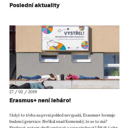
Poslední aktuality
27 / 02 / 2019
Erasmus+ není leháro!
I když to třeba na první pohled nevypadá, Erasmus+ formuje
budoucí generace. Neříkal snad Komenský, že se to má?
Studovat, potom chvíli cestovat a zase studovat? Říkal! A víte