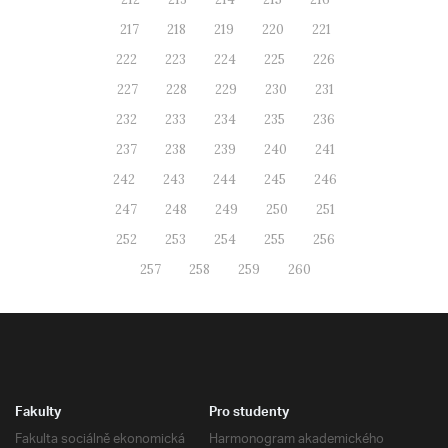
217
218
219
220
221
222
223
224
225
226
227
228
229
230
231
232
233
234
235
236
237
238
239
240
241
242
243
244
245
246
247
248
249
250
251
252
253
254
255
256
257
258
259
260
Fakulty
Pro studenty
Fakulta sociálně ekonomická
Harmonogram akademického