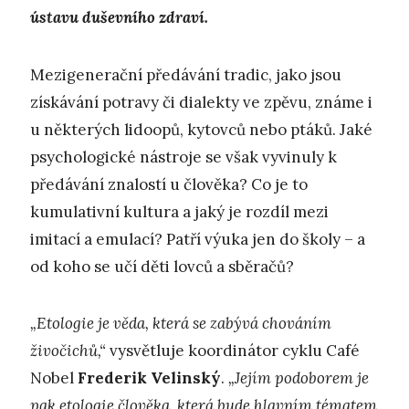
ústavu duševního zdraví.
Mezigenerační předávání tradic, jako jsou
získávání potravy či dialekty ve zpěvu, známe i
u některých lidoopů, kytovců nebo ptáků. Jaké
psychologické nástroje se však vyvinuly k
předávání znalostí u člověka? Co je to
kumulativní kultura a jaký je rozdíl mezi
imitací a emulací? Patří výuka jen do školy – a
od koho se učí děti lovců a sběračů?
„Etologie je věda, která se zabývá chováním
živočichů,“
vysvětluje koordinátor cyklu Café
Nobel
Frederik Velinský
.
„Jejím podoborem je
pak etologie člověka, která bude hlavním tématem