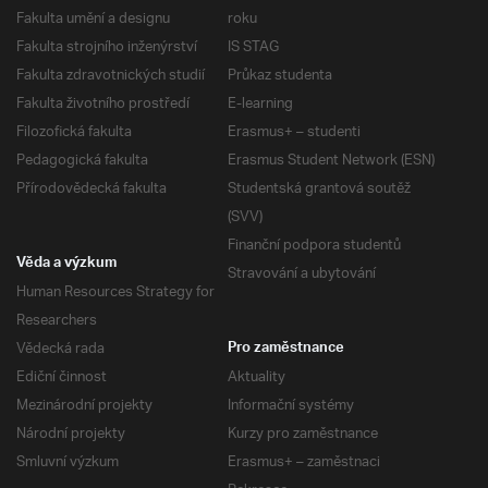
Fakulta umění a designu
roku
Fakulta strojního inženýrství
IS STAG
Fakulta zdravotnických studií
Průkaz studenta
Fakulta životního prostředí
E-learning
Filozofická fakulta
Erasmus+ – studenti
Pedagogická fakulta
Erasmus Student Network (ESN)
Přírodovědecká fakulta
Studentská grantová soutěž
(SVV)
Finanční podpora studentů
Věda a výzkum
Stravování a ubytování
Human Resources Strategy for
Researchers
Vědecká rada
Pro zaměstnance
Ediční činnost
Aktuality
Mezinárodní projekty
Informační systémy
Národní projekty
Kurzy pro zaměstnance
Smluvní výzkum
Erasmus+ – zaměstnaci