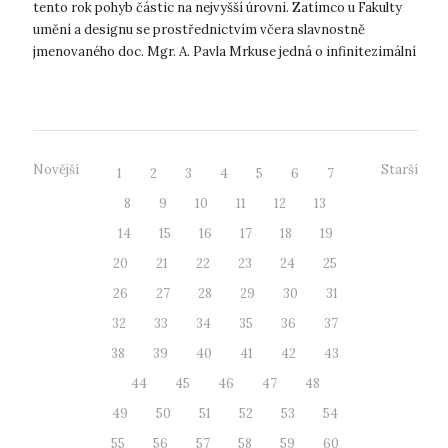
tento rok pohyb částic na nejvyšší úrovni. Zatímco u Fakulty
umění a designu se prostřednictvím včera slavnostně
jmenovaného doc. Mgr. A. Pavla Mrkuse jedná o infinitezimální
(tedy v podsta...
Novější
Starší
1
2
3
4
5
6
7
8
9
10
11
12
13
14
15
16
17
18
19
20
21
22
23
24
25
26
27
28
29
30
31
32
33
34
35
36
37
38
39
40
41
42
43
44
45
46
47
48
49
50
51
52
53
54
55
56
57
58
59
60