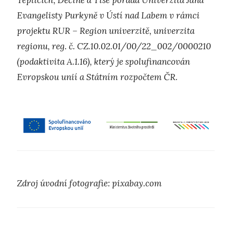
Teplicích, Děčíně a Tisé pořádá Univerzita Jana
Evangelisty Purkyně v Ústí nad Labem v rámci
projektu RUR – Region univerzitě, univerzita
regionu, reg. č. CZ.10.02.01/00/22_002/0000210
(podaktivita A.1.16), který je spolufinancován
Evropskou unií a Státním rozpočtem ČR.
Zdroj
úvodn
í
fotografie: pixabay.com