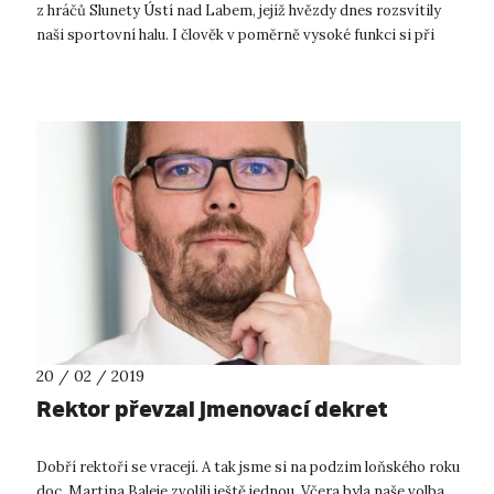
z hráčů Slunety Ústí nad Labem, jejíž hvězdy dnes rozsvítily
naši sportovní halu. I člověk v poměrně vysoké funkci si při
rozhovoru s ni...
20 / 02 / 2019
Rektor převzal jmenovací dekret
Dobří rektoři se vracejí. A tak jsme si na podzim loňského roku
doc. Martina Baleje zvolili ještě jednou. Včera byla naše volba