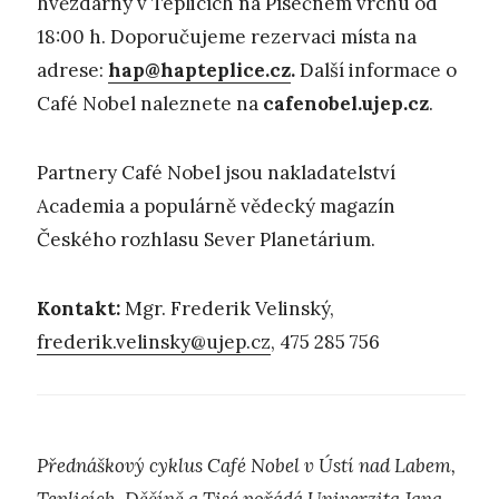
hvězdárny v Teplicích na Písečném vrchu od
18:00 h. Doporučujeme rezervaci místa na
adrese:
hap@hapteplice.cz
.
Další informace o
Café Nobel naleznete na
cafenobel.ujep.cz
.
Partnery Café Nobel jsou nakladatelství
Academia a populárně vědecký magazín
Českého rozhlasu Sever Planetárium.
Kontakt:
Mgr. Frederik Velinský,
frederik.velinsky@ujep.cz
, 475 285 756
Přednáškový cyklus Café Nobel v Ústí nad Labem,