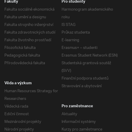
Fakulty
Pro studenty
Fakulta sociálně ekonomická
Harmonogram akademického
Fakulta umění a designu
roku
Fakulta strojního inženýrství
IS STAG
Fakulta zdravotnických studií
Průkaz studenta
Fakulta životního prostředí
E-learning
Filozofická fakulta
Erasmus+ – studenti
Pedagogická fakulta
Erasmus Student Network (ESN)
Přírodovědecká fakulta
Studentská grantová soutěž
(SVV)
Finanční podpora studentů
Věda a výzkum
Stravování a ubytování
Human Resources Strategy for
Researchers
Vědecká rada
Pro zaměstnance
Ediční činnost
Aktuality
Mezinárodní projekty
Informační systémy
Národní projekty
Kurzy pro zaměstnance