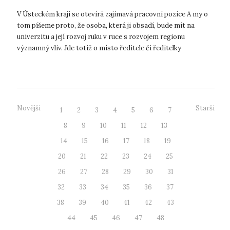
V Ústeckém kraji se otevírá zajímavá pracovní pozice A my o
tom píšeme proto, že osoba, která ji obsadí, bude mít na
univerzitu a její rozvoj ruku v ruce s rozvojem regionu
významný vliv. Jde totiž o místo ředitele či ředitelky
Inovačního centra Ústec...
Novější
Starší
1
2
3
4
5
6
7
8
9
10
11
12
13
14
15
16
17
18
19
20
21
22
23
24
25
26
27
28
29
30
31
32
33
34
35
36
37
38
39
40
41
42
43
44
45
46
47
48