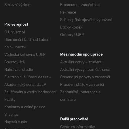
Smluvní výzkum
Erasmus+ – zaměstnaci
Rekreace
Sdílení přístrojového vybavení
Pro veřejnost
Etický kodex
O Univerzitě
Odbory UJEP
Dům umění Ústí nad Labem
Knihkupectví
Vědecká knihovna UJEP
Mezinárodní spolupráce
Sportoviště
Aktuální výzvy – studenti
Nahrávací studio
Aktuální výzvy – zaměstnanci
Elektronická úřední deska –
Stipendijní pobyty v zahraničí
Akademický senát UJEP
Pracovní stáže v zahraničí
Zajišťování a vnitřní hodnocení
Zahraniční konference a
kvality
semináře
Konkurzy a volné pozice
Silverius
Další pracoviště
Napsali o nás
Centrum Informatiky