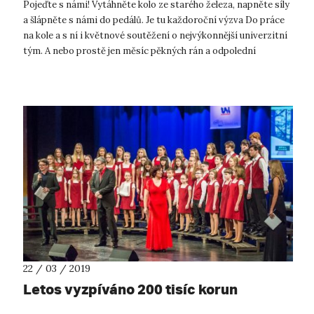
Pojeďte s námi! Vytáhněte kolo ze starého železa, napněte síly
a šlápněte s námi do pedálů. Je tu každoroční výzva Do práce
na kole a s ní i květnové soutěžení o nejvýkonnější univerzitní
tým. A nebo prostě jen měsíc pěkných rán a odpolední
strávených...
22 / 03 / 2019
Letos vyzpíváno 200 tisíc korun