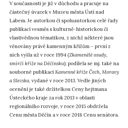
V současnosti je již v důchodu a pracuje na
částečný úvazek v Muzeu města Ústí nad
Labem. Je autorkou či spoluautorkou celé řady
publikací vesměs s kulturně-historickou či
vlastivědnou tématikou, z nichž některé jsou
věnovány právě kamenným křížům – první z
nich vyšla už v roce 1994 (
Zkamenělé osudy,
smírčí kříže na Děčínsku
); podílela se mj. také na
souborné publikaci
Kamenné kříže Čech, Moravy
a Slezska
, vydané v roce 2013. Vedle jiných
ocenění je také držitelkou Ceny hejtmana
Ústeckého kraje za rok 2013 v oblasti
regionálního rozvoje, v roce 2015 obdržela
Cenu města Děčín a v roce 2018 Cenu senátora.