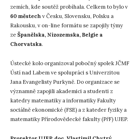
zemích, kde soutěž probíhala. Celkem to bylo v
60 městech
v Česku, Slovensku, Polsku a
Rakousku, v on-line formátu se zapojily týmy
ze
Španělska, Nizozemska, Belgie a
Chorvatska
.
Ústecké kolo organizoval pobočný spolek JČMF
Ústí nad Labem ve spolupráci s Univerzitou
Jana Evangelisty Purkyně. Do organizace se
významně zapojili akademici a studenti z
katedry matematiky a informatiky Fakulty
sociálně ekonomické (FSE) a z kateder fyziky a
matematiky Přírodovědecké fakulty (PřF) UJEP.
Prorektor UJEP, doc. Vlastimil Chytrý,