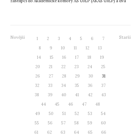
zástupci do Akademické komory AS UJEP (AKAS UJEP) a dva
zástupci do...
Novější
Starší
1
2
3
4
5
6
7
8
9
10
11
12
13
14
15
16
17
18
19
20
21
22
23
24
25
26
27
28
29
30
31
32
33
34
35
36
37
38
39
40
41
42
43
44
45
46
47
48
49
50
51
52
53
54
55
56
57
58
59
60
61
62
63
64
65
66