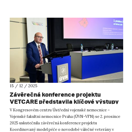
podporu bioekonomiky a ukázat ...
15 / 12 / 2025
Závěrečná konference projektu
VETCARE představila klíčové výstupy
systému péče o novodobé válečné
V Kongresovém centru Ústřední vojenské nemocnice –
veterány
Vojenské fakultní nemocnice Praha (ÚVN-VFN) se 2. prosince
2025 uskutečnila závěrečná konference projektu
Koordinovaný model péče o novodobé válečné veterány v