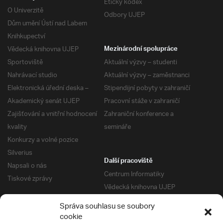
Etický kodex
O Univerzitě
Odbory UJEP
Dům umění Ústí nad Labem
Knihkupectví
Vědecká knihovna UJEP
Mezinárodní spolupráce
Sportoviště
Aktuální výzvy – studenti
Nahrávací studio
Aktuální výzvy – zaměstnanci
Elektronická úřední deska –
Stipendijní pobyty v zahraničí
Akademický senát UJEP
Pracovní stáže v zahraničí
Zajišťování a vnitřní hodnocení
Zahraniční konference a
kvality
semináře
Konkurzy a volné pozice
Silverius
Další pracoviště
Napsali o nás
Centrum Informatiky
Tiskové zprávy
Vědecká knihovna UJEP
Správa kolejí a menz
Správa souhlasu se soubory
Univerzitní centrum podpory
Pro absolventy
cookie