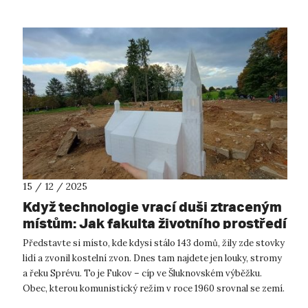
15 / 12 / 2025
Když technologie vrací duši ztraceným
místům: Jak fakulta životního prostředí
oživuje zaniklý Fukov
Představte si místo, kde kdysi stálo 143 domů, žily zde stovky
lidí a zvonil kostelní zvon. Dnes tam najdete jen louky, stromy
a řeku Sprévu. To je Fukov – cíp ve Šluknovském výběžku.
Obec, kterou komunistický režim v roce 1960 srovnal se zemí.
Přesto ...