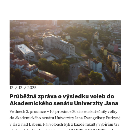
České republice. Projekt se zaměřuje na v...
12 / 12 / 2025
Průběžná zpráva o výsledku voleb do
Akademického senátu Univerzity Jana
Evangelisty Purkyně v Ústí nad Labem
Ve dnech 3. prosince – 10. prosince 2025 se uskutečnily volby
do Akademického senátu Univerzity Jana Evangelisty Purkyně
v Ústí nad Labem. Při volbách byli z každé fakulty vybíráni tři