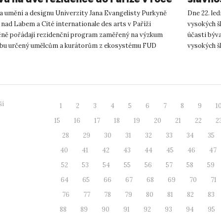
6
ta umění a designu Univerzity Jana Evangelisty Purkyně
Dne 22. led
 nad Labem a Cité internationale des arts v Paříži
vysokých š
čně pořádají rezidenční program zaměřený na výzkum
účasti býv
rbu určený umělcům a kurátorům z ekosystému FUD
vysokých š
Cílem tohoto progra...
prof. T. K...
ší
1
2
3
4
5
6
7
8
9
1
15
16
17
18
19
20
21
22
2
28
29
30
31
32
33
34
35
40
41
42
43
44
45
46
47
52
53
54
55
56
57
58
59
64
65
66
67
68
69
70
71
76
77
78
79
80
81
82
83
88
89
90
91
92
93
94
95