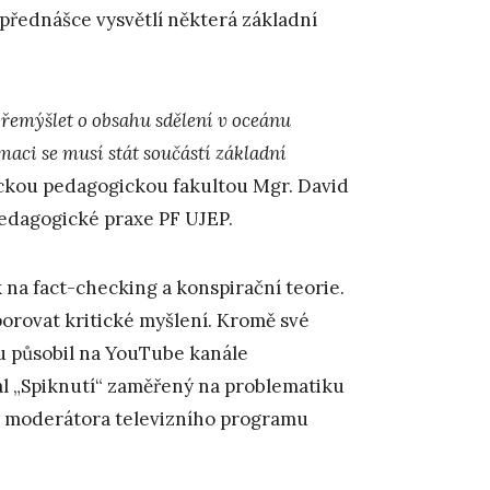
 přednášce vysvětlí některá základní
 přemýšlet o obsahu sdělení v oceánu
rmaci se musí stát součástí základní
eckou pedagogickou fakultou Mgr. David
edagogické praxe PF UJEP.
 na fact-checking a konspirační teorie.
orovat kritické myšlení. Kromě své
u působil na YouTube kanále
nál „Spiknutí“ zaměřený na problematiku
by moderátora televizního programu