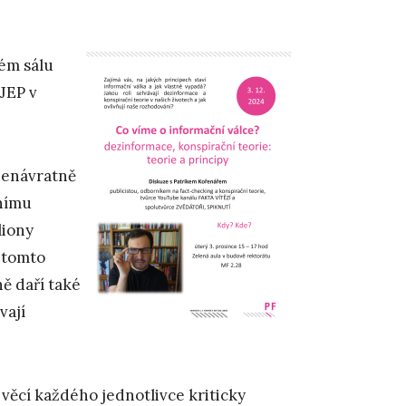
ém sálu
JEP v
 nenávratně
lnímu
liony
v tomto
ě daří také
vají
i věcí každého jednotlivce kriticky