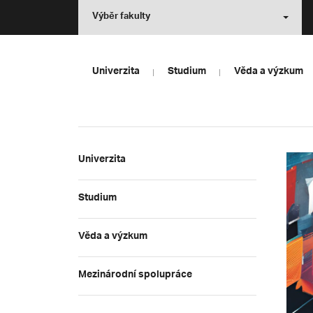
Výběr fakulty
Univerzita
Studium
Věda a výzkum
Univerzita
Studium
Věda a výzkum
Mezinárodní spolupráce