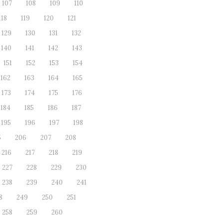
107
108
109
110
118
119
120
121
129
130
131
132
140
141
142
143
151
152
153
154
162
163
164
165
173
174
175
176
184
185
186
187
195
196
197
198
5
206
207
208
216
217
218
219
227
228
229
230
238
239
240
241
8
249
250
251
258
259
260