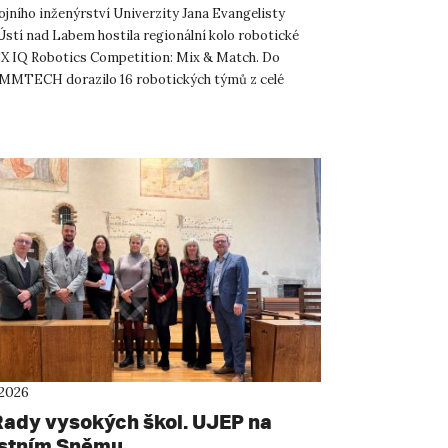
ojního inženýrství Univerzity Jana Evangelisty
Ústí nad Labem hostila regionální kolo robotické
X IQ Robotics Competition: Mix & Match. Do
MMTECH dorazilo 16 robotických týmů z celé
liky. Soutěž n...
 2026
 Rady vysokých škol. UJEP na
stním Sněmu.