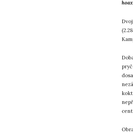
hoax
Dvoj
(2.2
Kam
Doba
pryč
dosa
nezá
kokt
nepř
cent
Obra