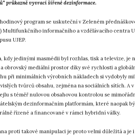
ů“ průkazně vyvrací šířené dezinformace.
hodinový program se uskuteční v Zeleném přednáškov
8) Multifunkčního informačního a vzdělávacího centra U
pusu UJEP.
, kdy jedinými masmédii byl rozhlas, tisk a televize, je
 a obrovský mediální prostor díky své rychlosti a globá
hu při minimálních výrobních nákladech si vydobyly mi
vislých tvůrců obsahu, zejména na sociálních sítích. A 
ejlu s téměř nulovou obsahovou kontrolou se mimořádn
átelským dezinformačním platformám, které naopak bý
rálně řízené a financované v rámci hybridní války.
na proti takové manipulaci je proto velmi důležitá a je 