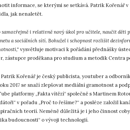
otit informace, se kterými se setkává. Patrik Kořenář v
idla, jak nenaletět.
o samozřejmě i relativně nový úkol pro učitele, naučit děti
netu a sociálních sítí. Bohužel i schopnost rozlišit dezinfo
otnosti,“
vysvětluje motivaci k pořádání přednášky úst
r, zástupce proděkana pro studium a metodik Centra p
 Patrik Kořenář je český publicista, youtuber a odborník
oku 2017 se snaží zlepšovat mediální gramotnost a podp
ube platformy „Fakta vítězí“ společně s Martinem Roto
dátoři“ v pořadu „Proč to řešíme?“ a posléze založil ka
piračních teorií. Neméně důležitá je i jeho činnost co
tika budoucnosti“ o vývoji technologií.