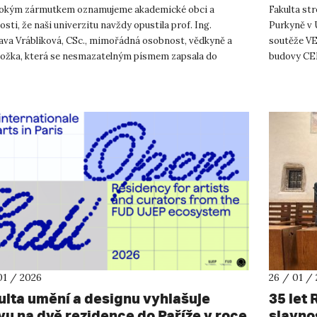
bokým zármutkem oznamujeme akademické obci a
Fakulta str
osti, že naši univerzitu navždy opustila prof. Ing.
Purkyně v 
lava Vráblíková, CSc., mimořádná osobnost, vědkyně a
soutěže VE
ožka, která se nesmazatelným písmem zapsala do
budovy CE
ie naší univerzity. Profe...
České repub
01 / 2026
26 / 01 /
ulta umění a designu vyhlašuje
35 let
vu na dvě rezidence do Paříže v roce
slavno