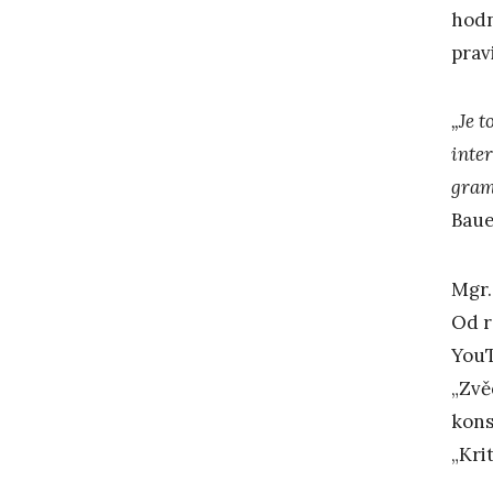
hodn
prav
„Je t
inter
gram
Baue
Mgr.
Od r
YouT
„Zvě
kons
„Kri