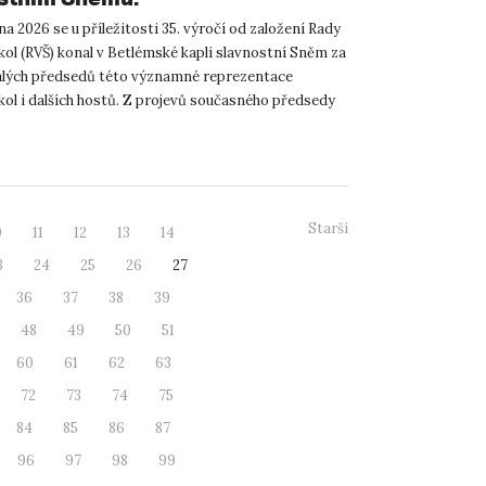
na 2026 se u příležitosti 35. výročí od založení Rady
kol (RVŠ) konal v Betlémské kapli slavnostní Sněm za
alých předsedů této významné reprezentace
kol i dalších hostů. Z projevů současného předsedy
Starší
0
11
12
13
14
3
24
25
26
27
36
37
38
39
48
49
50
51
60
61
62
63
72
73
74
75
84
85
86
87
96
97
98
99