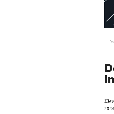
Do
D
i
Hlav
2024