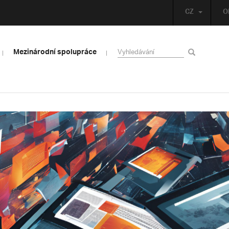
CZ
O
Mezinárodní spolupráce