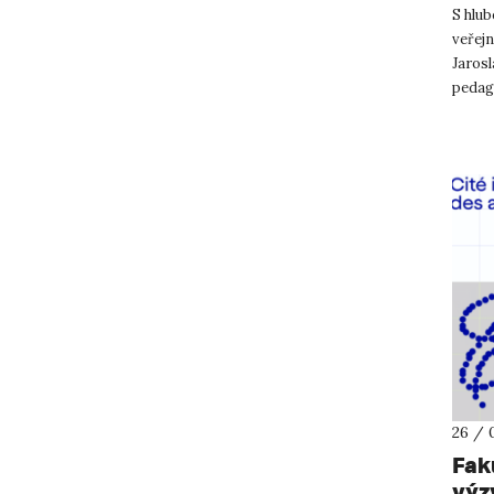
S hlu
veřejn
Jaros
pedag
histor
26 / 
Fak
výz