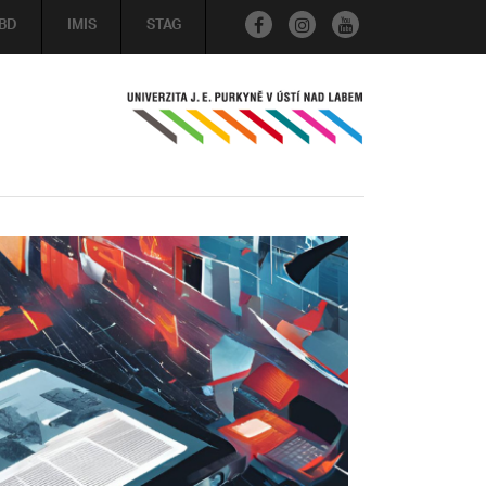
BD
IMIS
STAG