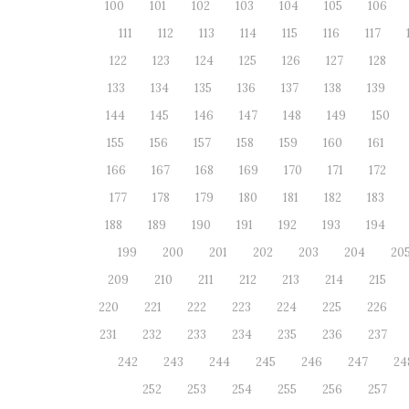
100
101
102
103
104
105
106
111
112
113
114
115
116
117
122
123
124
125
126
127
128
133
134
135
136
137
138
139
144
145
146
147
148
149
150
155
156
157
158
159
160
161
166
167
168
169
170
171
172
177
178
179
180
181
182
183
188
189
190
191
192
193
194
199
200
201
202
203
204
20
209
210
211
212
213
214
215
220
221
222
223
224
225
226
231
232
233
234
235
236
237
242
243
244
245
246
247
24
252
253
254
255
256
257