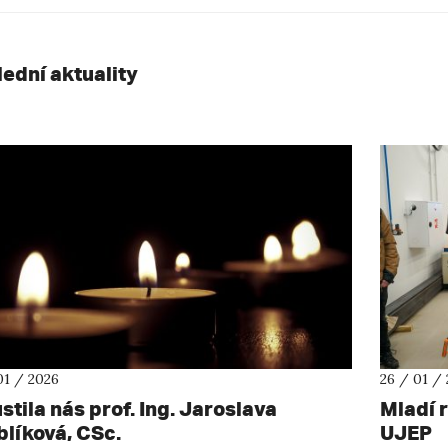
lední aktuality
01 / 2026
26 / 01 /
stila nás prof. Ing. Jaroslava
Mladí r
blíková, CSc.
UJEP