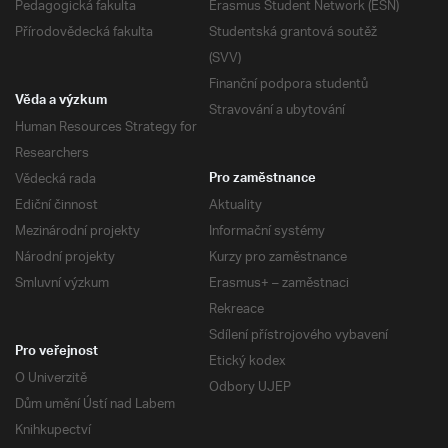
Pedagogická fakulta
Erasmus Student Network (ESN)
Přírodovědecká fakulta
Studentská grantová soutěž
(SVV)
Finanční podpora studentů
Věda a výzkum
Stravování a ubytování
Human Resources Strategy for
Researchers
Vědecká rada
Pro zaměstnance
Ediční činnost
Aktuality
Mezinárodní projekty
Informační systémy
Národní projekty
Kurzy pro zaměstnance
Smluvní výzkum
Erasmus+ – zaměstnaci
Rekreace
Sdílení přístrojového vybavení
Pro veřejnost
Etický kodex
O Univerzitě
Odbory UJEP
Dům umění Ústí nad Labem
Knihkupectví