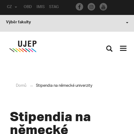
CZ
OBD
IMIS
STAG
Výběr fakulty
Toggl
navig
Domů
Stipendia na německé univerzity
Stipendia na
německé