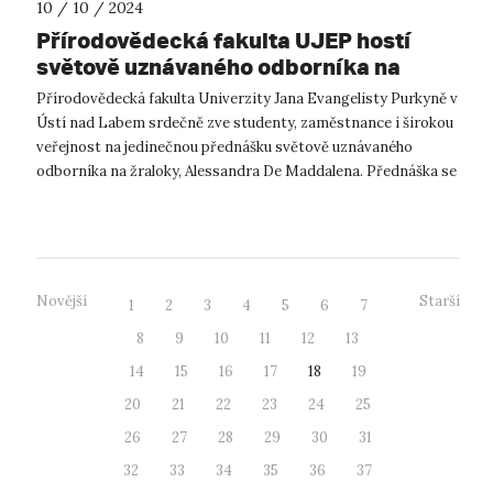
10 / 10 / 2024
Přírodovědecká fakulta UJEP hostí
světově uznávaného odborníka na
žraloky Alessandra De Maddalena
Přírodovědecká fakulta Univerzity Jana Evangelisty Purkyně v
Ústí nad Labem srdečně zve studenty, zaměstnance i širokou
veřejnost na jedinečnou přednášku světově uznávaného
odborníka na žraloky, Alessandra De Maddalena. Přednáška se
uskuteční 25. října...
Novější
Starší
1
2
3
4
5
6
7
8
9
10
11
12
13
14
15
16
17
18
19
20
21
22
23
24
25
26
27
28
29
30
31
32
33
34
35
36
37