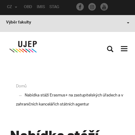
CZ
OBD
IMIS
STAG
Výběr fakulty
Toggl
navig
Domů
Nabídka stáží Erasmus+ na zastupitelských úřadech a v
zahraničních kancelářích státních agentur
Nabídka stáží