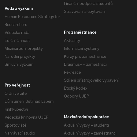
Finanční podpora studentů
Věda a výzkum
Stravování a ubytování
Human Resources Strategy for
Researchers
Vědecká rada
Pro zaměstnance
Ediční činnost
Aktuality
Mezinárodní projekty
Informační systémy
Národní projekty
Kurzy pro zaměstnance
Smluvní výzkum
Erasmus+ – zaměstnaci
Rekreace
Sdílení přístrojového vybavení
Pro veřejnost
Etický kodex
O Univerzitě
Odbory UJEP
Dům umění Ústí nad Labem
Knihkupectví
Vědecká knihovna UJEP
Mezinárodní spolupráce
Sportoviště
Aktuální výzvy – studenti
Nahrávací studio
Aktuální výzvy – zaměstnanci