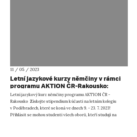
11 / 05 / 2023
Letní jazykové kurzy němčiny v rámci
programu AKTION ČR-Rakousko:
prodloužení termínu pro přihlášení
Letní jazykový kurz němčiny programu AKTION ČR -
Rakousko Získejte stipendium k účasti na letním kolegiu
v Poděbradech, které se koná ve dnech 9. - 23. 7. 2023!
Přihlásit se mohou studenti všech oborů, kteří studují na
veřejné VŠ v ČR s ...