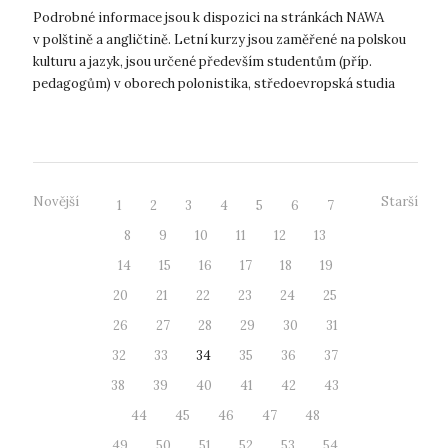
Podrobné informace jsou k dispozici na stránkách NAWA
v polštině a angličtině. Letní kurzy jsou zaměřené na polskou
kulturu a jazyk, jsou určené především studentům (příp.
pedagogům) v oborech polonistika, středoevropská studia
zaměřená na Polsko. ...
Novější
Starší
1
2
3
4
5
6
7
8
9
10
11
12
13
14
15
16
17
18
19
20
21
22
23
24
25
26
27
28
29
30
31
32
33
34
35
36
37
38
39
40
41
42
43
44
45
46
47
48
49
50
51
52
53
54