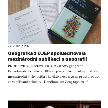
24 / 02 / 2026
Geografka z UJEP spolueditovala
mezinárodní publikaci o geografii
vzdělávání
RNDr. Silvie R. Kučerová, Ph.D., z katedry geografie
Přírodovědecké fakulty UJEP se jako spolueditorka prestižní
mezinárodní knihy ocitla v kolektivu expertů na prostorovost
ve vzdělávání a školství. Handbook on Geographies of
Education právě vyšel v n...