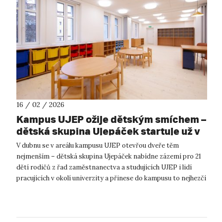
16 / 02 / 2026
Kampus UJEP ožije dětským smíchem –
dětská skupina Ujepáček startuje už v
dubnu
V dubnu se v areálu kampusu UJEP otevřou dveře těm
nejmenším – dětská skupina Ujepáček nabídne zázemí pro 21
dětí rodičů z řad zaměstnanectva a studujících UJEP i lidí
pracujících v okolí univerzity a přinese do kampusu to nejhezčí
oživení: dětský smíc...