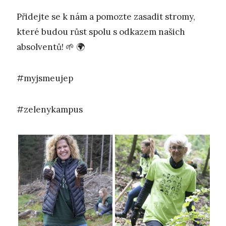
Přidejte se k nám a pomozte zasadit stromy,
které budou růst spolu s odkazem našich
absolventů! 🌱 🌍
#myjsmeujep
#zelenykampus