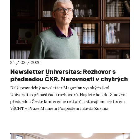
24 / 02 / 2026
Newsletter Universitas: Rozhovor s
předsedou ČKR. Nerovnosti v chytrých
domácnostech. Večerníček
Další pravidelný newsletter Magazínu vysokých škol
Universitas přináší řadu rozhovorů. Najdete ho zde. S novým
předsedou České konference rektorů a stávajícím rektorem
VŠCHT v Praze Milanem Pospíšilem mluvila Zuzana
Keményová o tom, proč chce více vym...