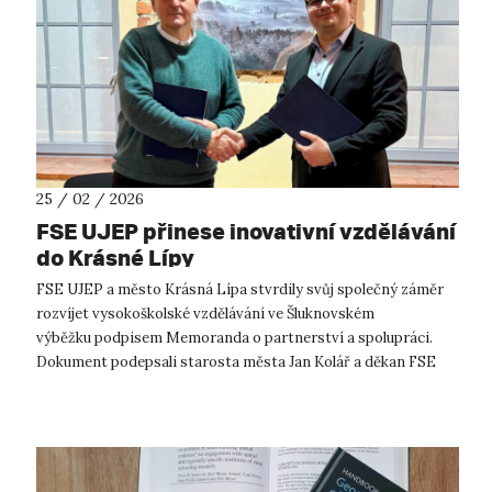
25 / 02 / 2026
FSE UJEP přinese inovativní vzdělávání
do Krásné Lípy
FSE UJEP a město Krásná Lípa stvrdily svůj společný záměr
rozvíjet vysokoškolské vzdělávání ve Šluknovském
výběžku podpisem Memoranda o partnerství a spolupráci.
Dokument podepsali starosta města Jan Kolář a děkan FSE
UJEP Miroslav Kopáček za účasti za...