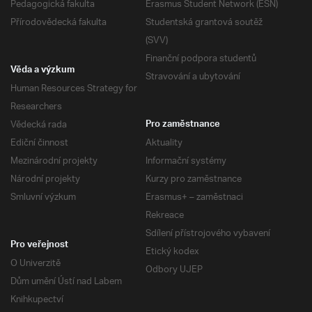
Pedagogická fakulta
Erasmus Student Network (ESN)
Přírodovědecká fakulta
Studentská grantová soutěž
(SVV)
Finanční podpora studentů
Věda a výzkum
Stravování a ubytování
Human Resources Strategy for
Researchers
Vědecká rada
Pro zaměstnance
Ediční činnost
Aktuality
Mezinárodní projekty
Informační systémy
Národní projekty
Kurzy pro zaměstnance
Smluvní výzkum
Erasmus+ – zaměstnaci
Rekreace
Sdílení přístrojového vybavení
Pro veřejnost
Etický kodex
O Univerzitě
Odbory UJEP
Dům umění Ústí nad Labem
Knihkupectví