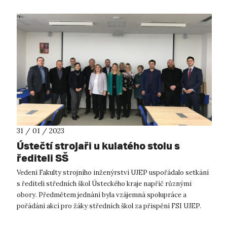
31 / 01 / 2023
Ústečtí strojaři u kulatého stolu s
řediteli SŠ
Vedení Fakulty strojního inženýrství UJEP uspořádalo setkání
s řediteli středních škol Ústeckého kraje napříč různými
obory. Předmětem jednání byla vzájemná spolupráce a
pořádání akcí pro žáky středních škol za přispění FSI UJEP.
Spolupráce mezi dru...