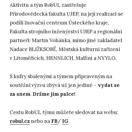
Aktivitu a tým RobUL zastřešuje
Přírodovědecká fakulta UJEP, na její realizaci se
podílí Inovační centrum Ústeckého kraje,
Fakulta strojního inženýrství UJEP a regionální
partneři: Martin Vohánka, mimo jiné zakladatel
Nadace BLIŽKSOBĚ, Městská kulturní zařízení
v Litoměřicích, HENNLICH, Malfini a NYYLO.
S kufry sbalenými a týmem připraveným na
soutěžní výzvu zbývá už jen jediné –
vydat se
za snem
.
Držme jim palce!
Cestu RobUL týmu můžete sledovat na webu:
robul.cz
nebo na
FB
/
IG
.