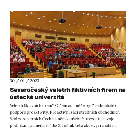
30 / 01 / 2023
Severočeský veletrh fiktivních firem na
ústecké univerzitě
Veletrh fiktivních firem? O čem asi může být? Jednoduše o
podpoře proaktivity. Proaktivní žáci středních obchodních
škol ze severních Čech na něm zkušebně prezentují svoje
podnikání „nanečisto“. Již 2. ročník této akce vyvrcholil na
Univerzitě J. E....