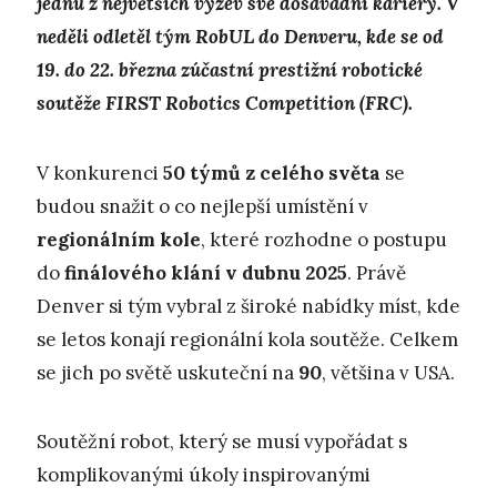
jednu z největších výzev své dosavadní kariéry. V
neděli odletěl tým RobUL do Denveru, kde se od
19. do 22. března zúčastní prestižní robotické
soutěže FIRST Robotics Competition (FRC).
V konkurenci
50 týmů z celého světa
se
budou snažit o co nejlepší umístění v
regionálním kole
, které rozhodne o postupu
do
finálového klání v dubnu 2025
. Právě
Denver si tým vybral z široké nabídky míst, kde
se letos konají regionální kola soutěže. Celkem
se jich po světě uskuteční na
90
, většina v USA.
Soutěžní robot, který se musí vypořádat s
komplikovanými úkoly inspirovanými