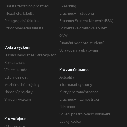
Fakulta životního prostředí
E-learning
Filozofická fakulta
Erasmus+ – studenti
Pedagogická fakulta
Erasmus Student Network (ESN)
Přírodovědecká fakulta
Studentská grantová soutěž
(SVV)
Finanční podpora studentů
Věda a výzkum
Stravování a ubytování
Human Resources Strategy for
Researchers
Vědecká rada
Pro zaměstnance
Ediční činnost
Aktuality
Mezinárodní projekty
Informační systémy
Národní projekty
Kurzy pro zaměstnance
Smluvní výzkum
Erasmus+ – zaměstnaci
Rekreace
Sdílení přístrojového vybavení
Pro veřejnost
Etický kodex
O Univerzitě