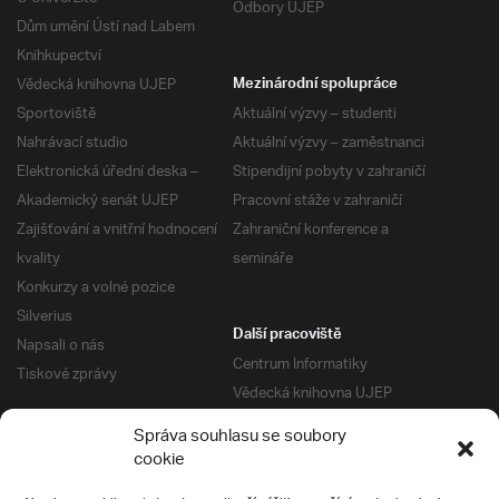
Odbory UJEP
Dům umění Ústí nad Labem
Knihkupectví
Vědecká knihovna UJEP
Mezinárodní spolupráce
Sportoviště
Aktuální výzvy – studenti
Nahrávací studio
Aktuální výzvy – zaměstnanci
Elektronická úřední deska –
Stipendijní pobyty v zahraničí
Akademický senát UJEP
Pracovní stáže v zahraničí
Zajišťování a vnitřní hodnocení
Zahraniční konference a
kvality
semináře
Konkurzy a volné pozice
Silverius
Další pracoviště
Napsali o nás
Centrum Informatiky
Tiskové zprávy
Vědecká knihovna UJEP
Správa kolejí a menz
Správa souhlasu se soubory
Univerzitní centrum podpory
Pro absolventy
cookie
Klub absolventů