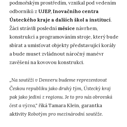
podmořským prostředím, vznikal pod vedením
odborníků z
UJEP, Inovačního centra
Ústeckého kraje a dalších škol a institucí
.
Žáci strávili poslední
měsíce
návrhem,
konstrukcí a programováním stroje, který bude
sbírat a umisťovat objekty představující korály
a bude muset zvládnout náročný manévr
zavěšení na kovovou konstrukci.
„Na soutěži v Denveru budeme reprezentovat
Českou republiku jako druhý tým, Ústecký kraj
pak jako jediní z regionu. Je to pro nás obrovská
čest a výzva,“
říká Tamara Klein, garantka
aktivity
Robotým pro mezinárodní soutěže
.