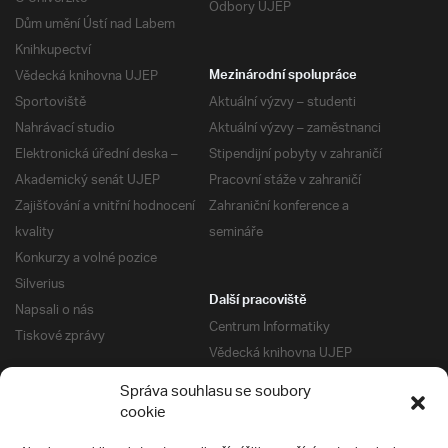
Odbory UJEP
Dům umění Ústí nad Labem
Knihkupectví
Vědecká knihovna UJEP
Mezinárodní spolupráce
Sportoviště
Aktuální výzvy – studenti
Nahrávací studio
Aktuální výzvy – zaměstnanci
Elektronická úřední deska –
Stipendijní pobyty v zahraničí
Akademický senát UJEP
Pracovní stáže v zahraničí
Zajišťování a vnitřní hodnocení
Zahraniční konference a
kvality
semináře
Konkurzy a volné pozice
Silverius
Další pracoviště
Napsali o nás
Centrum Informatiky
Tiskové zprávy
Vědecká knihovna UJEP
Správa kolejí a menz
Správa souhlasu se soubory
Univerzitní centrum podpory
Pro absolventy
cookie
Klub absolventů