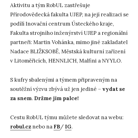
Aktivitu a tým RobUL zastřešuje
Přírodovědecká fakulta UJEP, na její realizaci se
podílí Inovační centrum Ústeckého kraje,
Fakulta strojního inženýrství UJEP a regionální
partneři: Martin Vohánka, mimo jiné zakladatel
Nadace BLIŽKSOBĚ, Městská kulturní zařízení
v Litoměřicích, HENNLICH, Malfini a NYYLO.
S kufry sbalenými a týmem připraveným na
soutěžní výzvu zbývá už jen jediné –
vydat se
za snem
.
Držme jim palce!
Cestu RobUL týmu můžete sledovat na webu:
robul.cz
nebo na
FB
/
IG
.