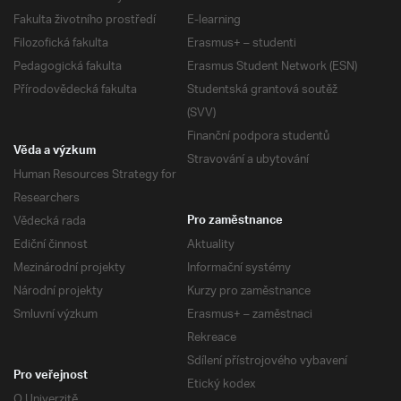
Fakulta životního prostředí
E-learning
Filozofická fakulta
Erasmus+ – studenti
Pedagogická fakulta
Erasmus Student Network (ESN)
Přírodovědecká fakulta
Studentská grantová soutěž
(SVV)
Finanční podpora studentů
Věda a výzkum
Stravování a ubytování
Human Resources Strategy for
Researchers
Vědecká rada
Pro zaměstnance
Ediční činnost
Aktuality
Mezinárodní projekty
Informační systémy
Národní projekty
Kurzy pro zaměstnance
Smluvní výzkum
Erasmus+ – zaměstnaci
Rekreace
Sdílení přístrojového vybavení
Pro veřejnost
Etický kodex
O Univerzitě