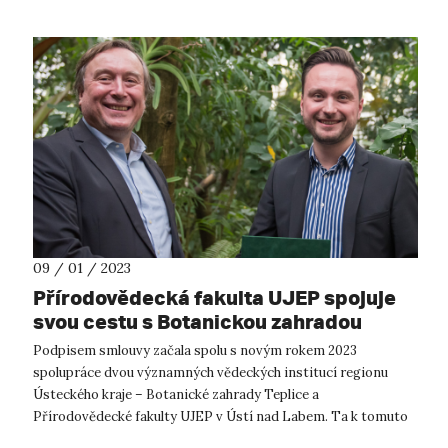
09 / 01 / 2023
Přírodovědecká fakulta UJEP spojuje
svou cestu s Botanickou zahradou
Teplice
Podpisem smlouvy začala spolu s novým rokem 2023
spolupráce dvou významných vědeckých institucí regionu
Ústeckého kraje – Botanické zahrady Teplice a
Přírodovědecké fakulty UJEP v Ústí nad Labem. Ta k tomuto
kroku přistoupila na základě pozitivních zku...