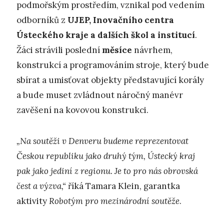
podmořským prostředím, vznikal pod vedením
odborníků z
UJEP, Inovačního centra
Ústeckého kraje a dalších škol a institucí
.
Žáci strávili poslední
měsíce
návrhem,
konstrukcí a programováním stroje, který bude
sbírat a umisťovat objekty představující korály
a bude muset zvládnout náročný manévr
zavěšení na kovovou konstrukci.
„Na soutěži v Denveru budeme reprezentovat
Českou republiku jako druhý tým, Ústecký kraj
pak jako jediní z regionu. Je to pro nás obrovská
čest a výzva,“
říká Tamara Klein, garantka
aktivity
Robotým pro mezinárodní soutěže
.