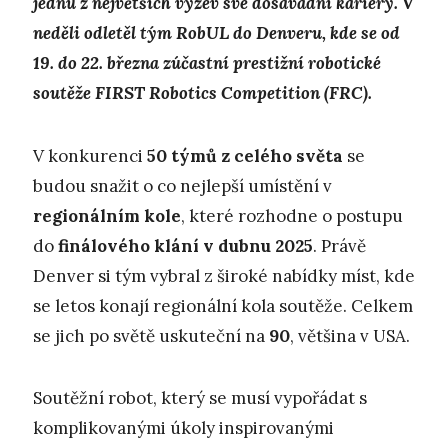
jednu z největších výzev své dosavadní kariéry. V
neděli odletěl tým RobUL do Denveru, kde se od
19. do 22. března zúčastní prestižní robotické
soutěže FIRST Robotics Competition (FRC).
V konkurenci
50 týmů z celého světa
se
budou snažit o co nejlepší umístění v
regionálním kole
, které rozhodne o postupu
do
finálového klání v dubnu 2025
. Právě
Denver si tým vybral z široké nabídky míst, kde
se letos konají regionální kola soutěže. Celkem
se jich po světě uskuteční na
90
, většina v USA.
Soutěžní robot, který se musí vypořádat s
komplikovanými úkoly inspirovanými