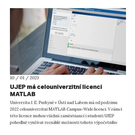
10 / 01 / 2023
UJEP má celouniverzitní licenci
MATLAB
Univerzita J. E. Purkyně v Ústí nad Labem má od podzimu
2022 celouniverzitní MATLAB Campus-Wide licenci. V rámci
této licence mohou všichni zaměstnanci i studenti UJEP
pohodlně využívat rozsáhlé možnosti tohoto výpočetního
systému včetně řady dalších s...