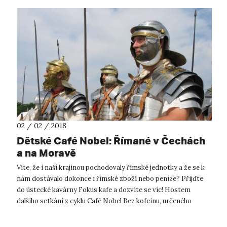
02 / 02 / 2018
Dětské Café Nobel: Římané v Čechách
a na Moravě
Víte, že i naší krajinou pochodovaly římské jednotky a že se k
nám dostávalo dokonce i římské zboží nebo peníze? Přijďte
do ústecké kavárny Fokus kafe a dozvíte se víc! Hostem
dalšího setkání z cyklu Café Nobel Bez kofeinu, určeného
dětem a mládeži, bu...