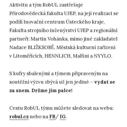
Aktivitu a tým RobUL zastřešuje
Přírodovědecká fakulta UJEP, na její realizaci se
podílí Inovační centrum Ústeckého kraje,
Fakulta strojního inženýrství UJEP a regionální
partneři: Martin Vohánka, mimo jiné zakladatel
Nadace BLIŽKSOBĚ, Městská kulturní zařízení
v Litoměřicích, HENNLICH, Malfini a NYYLO.
S kufry sbalenými a týmem připraveným na
soutěžní výzvu zbývá už jen jediné –
vydat se
za snem
.
Držme jim palce!
Cestu RobUL týmu můžete sledovat na webu:
robul.cz
nebo na
FB
/
IG
.