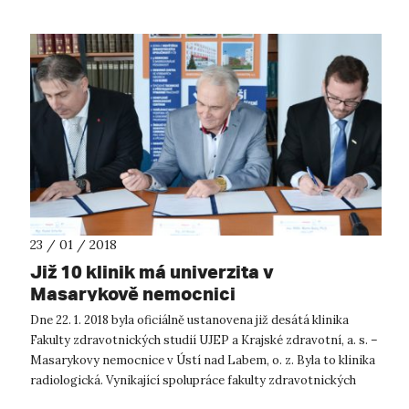
23 / 01 / 2018
Již 10 klinik má univerzita v
Masarykově nemocnici
Dne 22. 1. 2018 byla oficiálně ustanovena již desátá klinika
Fakulty zdravotnických studií UJEP a Krajské zdravotní, a. s. –
Masarykovy nemocnice v Ústí nad Labem, o. z. Byla to klinika
radiologická. Vynikající spolupráce fakulty zdravotnických
stud...