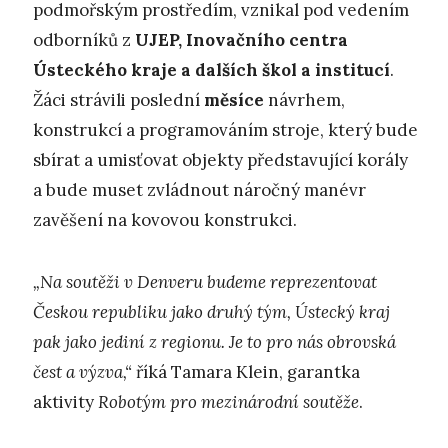
podmořským prostředím, vznikal pod vedením
odborníků z
UJEP, Inovačního centra
Ústeckého kraje a dalších škol a institucí
.
Žáci strávili poslední
měsíce
návrhem,
konstrukcí a programováním stroje, který bude
sbírat a umisťovat objekty představující korály
a bude muset zvládnout náročný manévr
zavěšení na kovovou konstrukci.
„Na soutěži v Denveru budeme reprezentovat
Českou republiku jako druhý tým, Ústecký kraj
pak jako jediní z regionu. Je to pro nás obrovská
čest a výzva,“
říká Tamara Klein, garantka
aktivity
Robotým pro mezinárodní soutěže
.