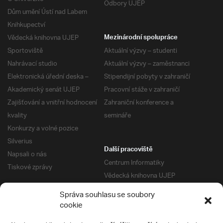
Odbory UJEP
Dům umění Ústí nad Labem
Knihkupectví
Vědecká knihovna UJEP
Mezinárodní spolupráce
Sportoviště
Aktuální výzvy – studenti
Nahrávací studio
Aktuální výzvy – zaměstnanci
Elektronická úřední deska –
Stipendijní pobyty v zahraničí
Akademický senát UJEP
Pracovní stáže v zahraničí
Zajišťování a vnitřní hodnocení
Zahraniční konference a
kvality
semináře
Konkurzy a volné pozice
Silverius
Další pracoviště
Napsali o nás
Centrum Informatiky
Tiskové zprávy
Vědecká knihovna UJEP
Správa kolejí a menz
Správa souhlasu se soubory
Univerzitní centrum podpory
Pro absolventy
cookie
Klub absolventů