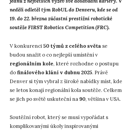
jednu z největších výzev své dosavadní kariéry. V
neděli odletěl tým RobUL do Denveru, kde se od
19. do 22. března zúčastní prestižní robotické
soutěže FIRST Robotics Competition (FRC).
V konkurenci
50 týmů z celého světa
se
budou snažit o co nejlepší umístění v
regionálním kole
, které rozhodne o postupu
do
finálového klání v dubnu 2025
. Právě
Denver si tým vybral z široké nabídky míst, kde
se letos konají regionální kola soutěže. Celkem
se jich po světě uskuteční na
90
, většina v USA.
Soutěžní robot, který se musí vypořádat s
komplikovanými úkoly inspirovanými