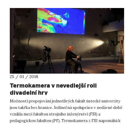
25 / 01 / 2018
Termokamera v nevedlejší roli
divadelní hry
Možnosti propojování jednotlivých fakult ústecké univerzity
jsou takřka bez hranice. Jedinečná spolupráce v nedávné době
vznikla mezi fakultou strojního inženýrství (FSI) a
pedagogickou fakultou (PF). Termokamera z FSI napomáhá k
realizaci umělecké per...