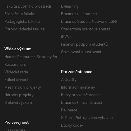
Fakulta životního prostředí
E-learning
Filozofická fakulta
Erasmus+ – studenti
Pedagogická fakulta
Erasmus Student Network (ESN)
Přírodovědecká fakulta
Studentská grantová soutěž
(SVV)
Finanční podpora studentů
Věda a výzkum
Stravování a ubytování
Human Resources Strategy for
Researchers
Vědecká rada
Pro zaměstnance
Ediční činnost
Aktuality
Mezinárodní projekty
Informační systémy
Národní projekty
Kurzy pro zaměstnance
Smluvní výzkum
Erasmus+ – zaměstnaci
Rekreace
Sdílení přístrojového vybavení
Pro veřejnost
Etický kodex
O Univerzitě