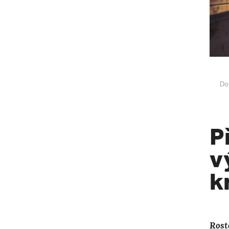
Do
P
v
k
Rost