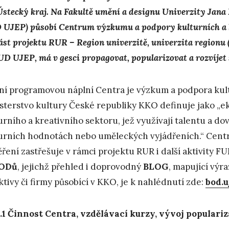
Ústecký kraj. Na Fakultě umění a designu Univerzity Jana
D
UJEP) působí Centrum výzkumu a podpory kulturních a k
ást projektu RUR –
Region univerzitě, univerzita regionu
UD UJEP, má v gesci propagovat, popularizovat a rozvíje
ní programovou náplní Centra je výzkum a podpora kult
sterstvo kultury České republiky KKO definuje jako „ek
urního a kreativního sektoru, jež využívají talentu a d
urních hodnotách nebo uměleckých vyjádřeních.“ Cen
ření zastřešuje v rámci projektu RUR i další aktivity 
ODů
, jejichž přehled i doprovodný
BLOG
, mapující výra
ktivy či firmy působící v KKO, je k nahlédnutí zde:
bod.u
.1
Č
innost Centra, vzdělávací kurzy, vývoj populariz