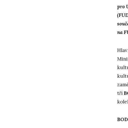
pro 
(FU
souč
na F
Hlav
Mini
kult
kult
zamě
tří
B
kole
BOD