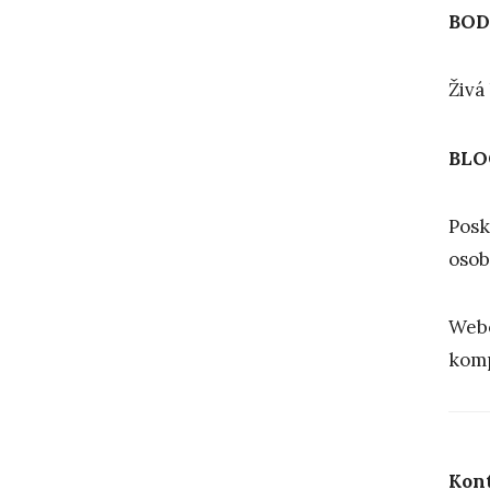
BOD
Živá
BLO
Posk
osob
Webo
komp
Kon