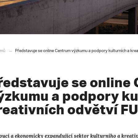
mů
Představuje se online Centrum výzkumu a podpory kulturních a kre
ředstavuje se online
ýzkumu a podpory kul
reativních odvětví F
oucí a ekonomicky expandující sektor kulturního a kreati