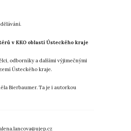
zdělávání.
térů v KKO oblasti Ústeckého kraje
ělci, odborníky a dalšími výjimečnými
území Ústeckého kraje.
éla Bierbaumer. Ta je i autorkou
alena.lancova@ujep.cz