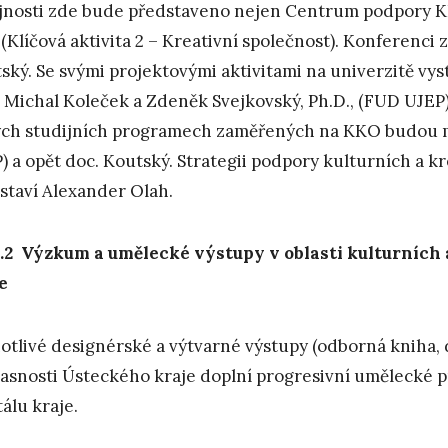
jnosti zde bude představeno nejen Centrum podpory KKO,
(Klíčová aktivita 2 – Kreativní společnost). Konferenci 
ský. Se svými projektovými aktivitami na univerzitě vys
. Michal Koleček a Zdeněk Svejkovský, Ph.D., (FUD UJEP)
ch studijních programech zaměřených na KKO budou ml
) a opět doc. Koutský. Strategii podpory kulturních a k
staví Alexander Olah.
.2 V
ýzkum a umělecké
výstupy
v oblasti kulturních
e
otlivé designérské a výtvarné výstupy (odborná kniha, di
asnosti Ústeckého kraje doplní progresivní umělecké p
tálu kraje.