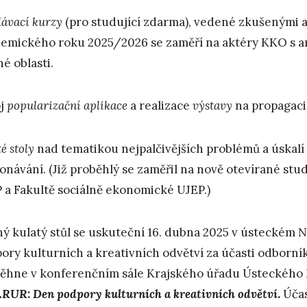
lávací kurzy
(pro studující zdarma), vedené zkušenými 
emického roku 2025/2026 se zaměří na aktéry KKO s amb
né oblasti.
oj
popularizační aplikace
a realizace
výstavy
na propagaci 
té stoly
nad tematikou nejpalčivějších problémů a úskalí 
onávání. (Již proběhlý se zaměřil na nově otevírané stu
 a Fakultě sociálně ekonomické UJEP.)
ý kulatý stůl se uskuteční 16. dubna 2025 v ústecké
ory kulturních a kreativních odvětví za účasti odborní
ěhne v konferenčním sále Krajského úřadu Ústeckého 
RUR: Den podpory kulturních a kreativních odvětví
.
Účas