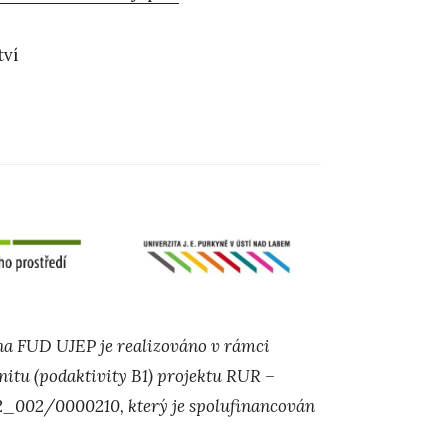
tví
na FUD UJEP je realizováno v rámci
nitu (podaktivity B1) projektu RUR –
/22_002/0000210, který je spolufinancován