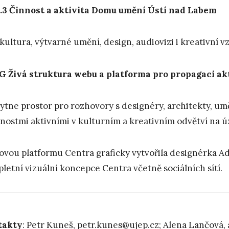
.3
Č
innost a aktivita Domu umění Ústí nad Labem
 kultura, výtvarné umění, design, audiovizi i kreativní v
G
Živá struktura webu a platforma pro propagaci ak
ytne prostor pro rozhovory s designéry, architekty, um
nostmi aktivními v kulturním a kreativním odvětví na 
vou platformu Centra graficky vytvořila designérka Ad
letní vizuální koncepce Centra včetně sociálních sítí.
takty
: Petr Kuneš,
petr.kunes@ujep.cz
; Alena Lančová,