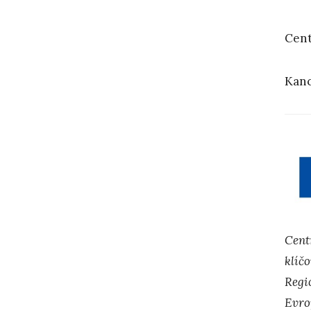
Cent
Kanc
Cent
klíč
Regi
Evro