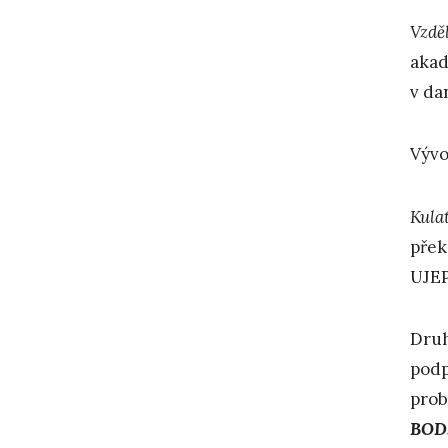
Vzdě
akad
v da
Výv
K
ula
přek
UJEP
Druh
podp
prob
BOD.