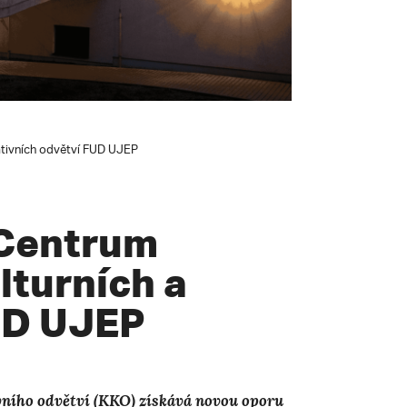
ativních odvětví FUD UJEP
 Centrum
turních a
UD UJEP
vního odvětví (KKO) získává novou oporu