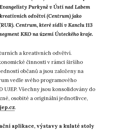
 Evangelisty Purkyně v Ústí nad Labem
reativních odvětví (Centrum) jako
 (RUR
). Centrum, které sídlí v Kanclu 113
t segment KKO na území Ústeckého kraje.
urních a kreativních odvětví.
onomické činnosti v rámci širšího
ovedností občanů a jsou založeny na
trum vedle svého programového
FUD UJEP. Všechny jsou konsolidovány do
zné, osobité a originální jednotlivce,
jep.cz
.
ační aplikace,
výstavy a kulaté stoly