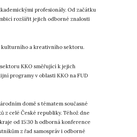
akademickými profesionály. Od začátku
icí rozšířit jejich odborné znalosti
kulturního a kreativního sektoru.
sektoru KKO směřující k jejich
dijní programy v oblasti KKO na FUD
m Národním domě s tématem současné
ků z celé České republiky. Téhož dne
kraje od 15:30 h odborná konference
tníkům z řad samospráv i odborné