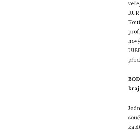
veře
RUR 
Kout
prof
nový
UJEP
před
BOD
kraj
Jedn
souč
kapi