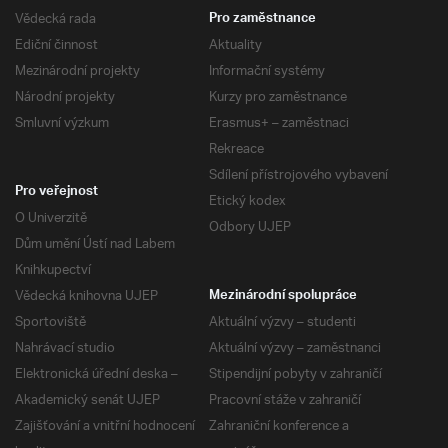
Vědecká rada
Pro zaměstnance
Ediční činnost
Aktuality
Mezinárodní projekty
Informační systémy
Národní projekty
Kurzy pro zaměstnance
Smluvní výzkum
Erasmus+ – zaměstnaci
Rekreace
Sdílení přístrojového vybavení
Pro veřejnost
Etický kodex
O Univerzitě
Odbory UJEP
Dům umění Ústí nad Labem
Knihkupectví
Vědecká knihovna UJEP
Mezinárodní spolupráce
Sportoviště
Aktuální výzvy – studenti
Nahrávací studio
Aktuální výzvy – zaměstnanci
Elektronická úřední deska –
Stipendijní pobyty v zahraničí
Akademický senát UJEP
Pracovní stáže v zahraničí
Zajišťování a vnitřní hodnocení
Zahraniční konference a