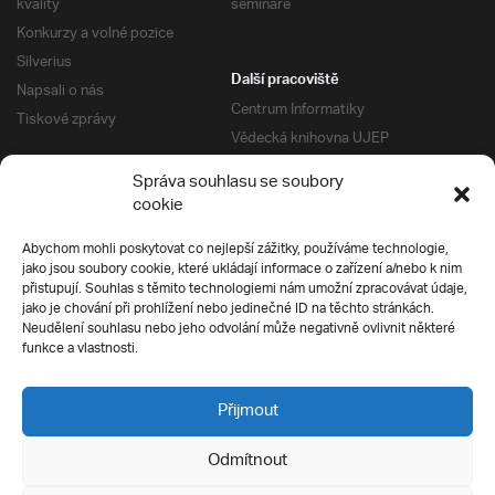
kvality
semináře
Konkurzy a volné pozice
Silverius
Další pracoviště
Napsali o nás
Centrum Informatiky
Tiskové zprávy
Vědecká knihovna UJEP
Správa kolejí a menz
Správa souhlasu se soubory
Univerzitní centrum podpory
Pro absolventy
cookie
Klub absolventů
Abychom mohli poskytovat co nejlepší zážitky, používáme technologie,
Silverius
jako jsou soubory cookie, které ukládají informace o zařízení a/nebo k nim
Pro uchazeče
přistupují. Souhlas s těmito technologiemi nám umožní zpracovávat údaje,
Přijímací řízení
jako je chování při prohlížení nebo jedinečné ID na těchto stránkách.
Neudělení souhlasu nebo jeho odvolání může negativně ovlivnit některé
E-prihlaska
Ochrana soukromí
funkce a vlastnosti.
Podmínky přijímacího řízení
Přípravné kurzy
Přijmout
Odmítnout