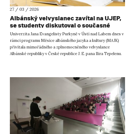
27 / 03 / 2026
Albánský velvyslanec zavítal na UJEP,
se studenty diskutoval o současné
Albánii
Univerzita Jana Evangelisty Purkyně v Ústí nad Labem dnes v
rámci programu Měsíce albánského jazyka a kultury (MAJK)
přivítala mimořádného a zplnomocněného velvyslance
Albánské republiky v České republice J. E. pana Ilira Tepelenu.
Návštěva navázala na...