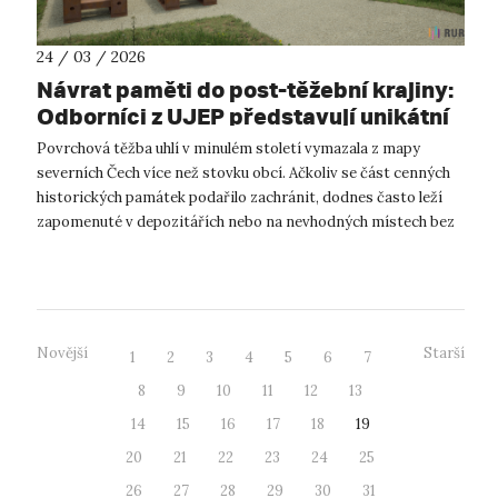
24 / 03 / 2026
Návrat paměti do post-těžební krajiny:
Odborníci z UJEP představují unikátní
vizualizace návratu zachráněných
Povrchová těžba uhlí v minulém století vymazala z mapy
památek ze zaniklých obcí
severních Čech více než stovku obcí. Ačkoliv se část cenných
historických památek podařilo zachránit, dodnes často leží
zapomenuté v depozitářích nebo na nevhodných místech bez
původního kontextu. ...
Novější
Starší
1
2
3
4
5
6
7
8
9
10
11
12
13
14
15
16
17
18
19
20
21
22
23
24
25
26
27
28
29
30
31