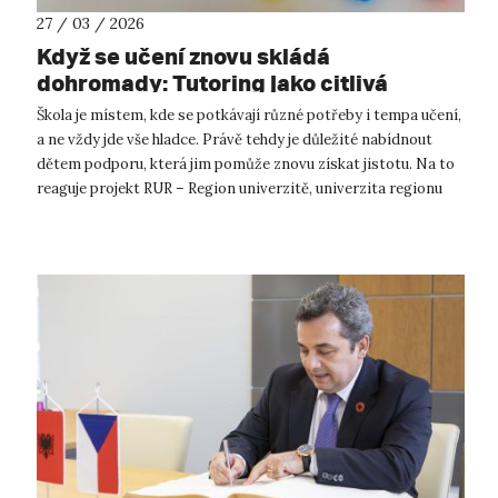
27 / 03 / 2026
Když se učení znovu skládá
dohromady: Tutoring jako citlivá
podpora dětí, škol i budoucích učitelů
Škola je místem, kde se potkávají různé potřeby i tempa učení,
a ne vždy jde vše hladce. Právě tehdy je důležité nabídnout
dětem podporu, která jim pomůže znovu získat jistotu. Na to
reaguje projekt RUR – Region univerzitě, univerzita regionu
Univerzit...