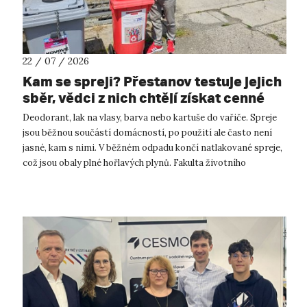
22 / 07 / 2026
Kam se spreji? Přestanov testuje jejich
sběr, vědci z nich chtějí získat cenné
kovy
Deodorant, lak na vlasy, barva nebo kartuše do vařiče. Spreje
jsou běžnou součástí domácností, po použití ale často není
jasné, kam s nimi. V běžném odpadu končí natlakované spreje,
což jsou obaly plné hořlavých plynů. Fakulta životního
prostředí UJ...