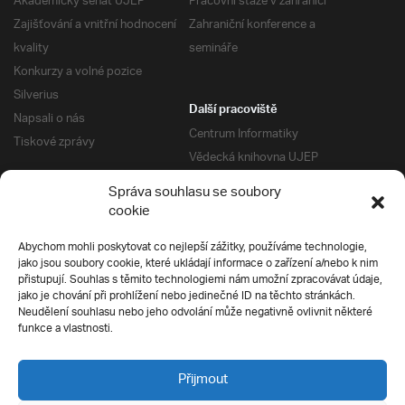
Akademický senát UJEP
Pracovní stáže v zahraničí
Zajišťování a vnitřní hodnocení
Zahraniční konference a
kvality
semináře
Konkurzy a volné pozice
Silverius
Další pracoviště
Napsali o nás
Centrum Informatiky
Tiskové zprávy
Vědecká knihovna UJEP
Správa kolejí a menz
Správa souhlasu se soubory
Univerzitní centrum podpory
Pro absolventy
cookie
Klub absolventů
Abychom mohli poskytovat co nejlepší zážitky, používáme technologie,
Silverius
jako jsou soubory cookie, které ukládají informace o zařízení a/nebo k nim
Pro uchazeče
přistupují. Souhlas s těmito technologiemi nám umožní zpracovávat údaje,
Přijímací řízení
jako je chování při prohlížení nebo jedinečné ID na těchto stránkách.
Neudělení souhlasu nebo jeho odvolání může negativně ovlivnit některé
E-prihlaska
Ochrana soukromí
funkce a vlastnosti.
Podmínky přijímacího řízení
Přípravné kurzy
Přijmout