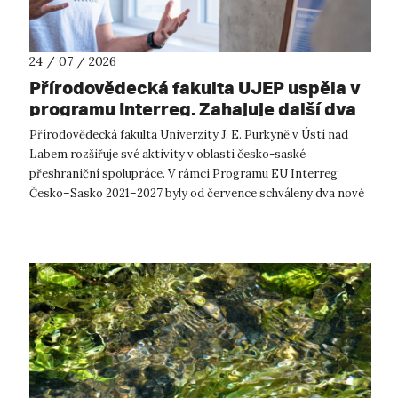
24 / 07 / 2026
Přírodovědecká fakulta UJEP uspěla v
programu Interreg. Zahajuje další dva
přeshraniční projekty se saskými
Přírodovědecká fakulta Univerzity J. E. Purkyně v Ústí nad
partnery
Labem rozšiřuje své aktivity v oblasti česko-saské
přeshraniční spolupráce. V rámci Programu EU Interreg
Česko–Sasko 2021–2027 byly od července schváleny dva nové
projekty, které propojí české ...