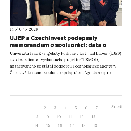
14 / 07 / 2026
UJEP a Czechinvest podepsaly
memorandum o spolupráci: data o
podnikatelském prostředí posílí
Univerzita Jana Evangelisty Purkyně v Ústí nad Labem (UJEP)
výzkum CESMOD
jako koordinátor výzkumného projektu CESMOD,
financovaného se státní podporou Technologické agentury
ČR, uzavřela memorandum o spolupráci s Agenturou pro
podporu podnikání a investic CzechInve...
Starší
1
2
3
4
5
6
7
8
9
10
11
12
13
14
15
16
17
18
19