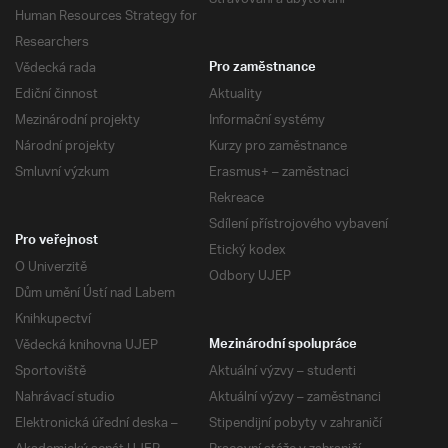
Human Resources Strategy for
Researchers
Vědecká rada
Pro zaměstnance
Ediční činnost
Aktuality
Mezinárodní projekty
Informační systémy
Národní projekty
Kurzy pro zaměstnance
Smluvní výzkum
Erasmus+ – zaměstnaci
Rekreace
Sdílení přístrojového vybavení
Pro veřejnost
Etický kodex
O Univerzitě
Odbory UJEP
Dům umění Ústí nad Labem
Knihkupectví
Vědecká knihovna UJEP
Mezinárodní spolupráce
Sportoviště
Aktuální výzvy – studenti
Nahrávací studio
Aktuální výzvy – zaměstnanci
Elektronická úřední deska –
Stipendijní pobyty v zahraničí