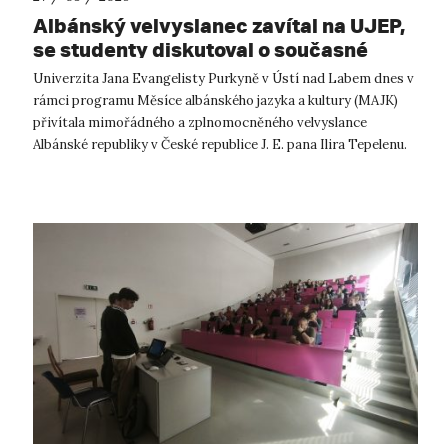
Albánský velvyslanec zavítal na UJEP,
se studenty diskutoval o současné
Albánii
Univerzita Jana Evangelisty Purkyně v Ústí nad Labem dnes v
rámci programu Měsíce albánského jazyka a kultury (MAJK)
přivítala mimořádného a zplnomocněného velvyslance
Albánské republiky v České republice J. E. pana Ilira Tepelenu.
Návštěva navázala na...