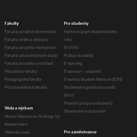
Fakulty
Pro studenty
Fakulta sociálně ekonomická
Harmonogram akademického
Fakulta umění a designu
roku
Fakulta strojního inženýrství
IS STAG
Fakulta zdravotnických studií
Průkaz studenta
Fakulta životního prostředí
E-learning
Filozofická fakulta
Erasmus+ – studenti
Pedagogická fakulta
Erasmus Student Network (ESN)
Přírodovědecká fakulta
Studentská grantová soutěž
(SVV)
Finanční podpora studentů
Věda a výzkum
Stravování a ubytování
Human Resources Strategy for
Researchers
Vědecká rada
Pro zaměstnance