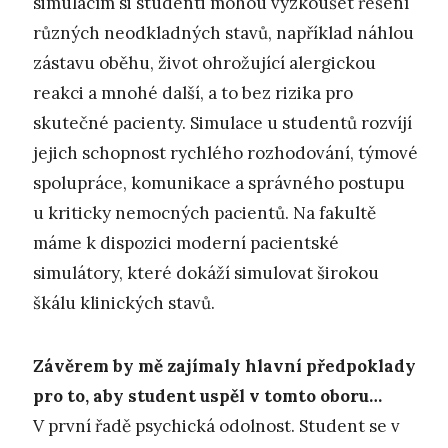
simulacím si studenti mohou vyzkoušet řešení
různých neodkladných stavů, například náhlou
zástavu oběhu, život ohrožující alergickou
reakci a mnohé další, a to bez rizika pro
skutečné pacienty. Simulace u studentů rozvíjí
jejich schopnost rychlého rozhodování, týmové
spolupráce, komunikace a správného postupu
u kriticky nemocných pacientů. Na fakultě
máme k dispozici moderní pacientské
simulátory, které dokáží simulovat širokou
škálu klinických stavů.
Závěrem by mě zajímaly hlavní předpoklady
pro to, aby student uspěl v tomto oboru…
V první řadě psychická odolnost. Student se v