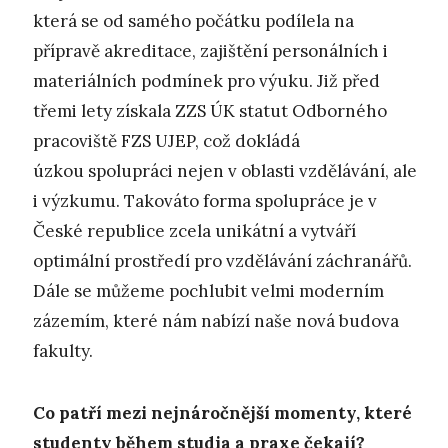
která se od samého počátku podílela na
přípravě akreditace, zajištění personálních i
materiálních podmínek pro výuku. Již před
třemi lety získala ZZS ÚK statut Odborného
pracoviště FZS UJEP, což dokládá
úzkou spolupráci nejen v oblasti vzdělávání, ale
i výzkumu. Takováto forma spolupráce je v
České republice zcela unikátní a vytváří
optimální prostředí pro vzdělávání záchranářů.
Dále se můžeme pochlubit velmi moderním
zázemím, které nám nabízí naše nová budova
fakulty.
Co patří mezi nejnáročnější momenty, které
studenty během studia a praxe čekají?