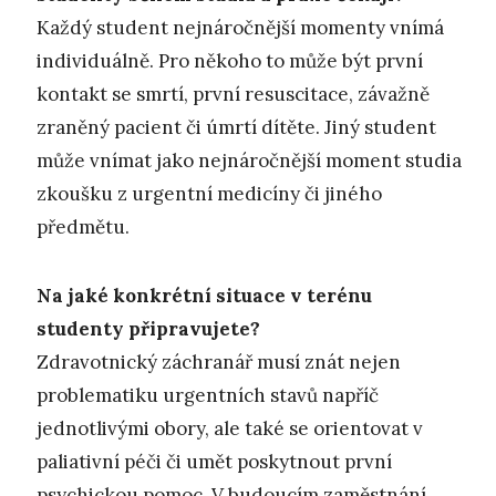
Každý student nejnáročnější momenty vnímá
individuálně. Pro někoho to může být první
kontakt se smrtí, první resuscitace, závažně
zraněný pacient či úmrtí dítěte. Jiný student
může vnímat jako nejnáročnější moment studia
zkoušku z urgentní medicíny či jiného
předmětu.
Na jaké konkrétní situace v terénu
studenty připravujete?
Zdravotnický záchranář musí znát nejen
problematiku urgentních stavů napříč
jednotlivými obory, ale také se orientovat v
paliativní péči či umět poskytnout první
psychickou pomoc. V budoucím zaměstnání