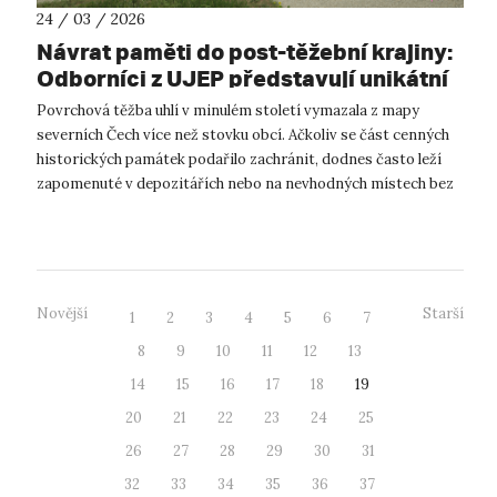
24 / 03 / 2026
Návrat paměti do post-těžební krajiny:
Odborníci z UJEP představují unikátní
vizualizace návratu zachráněných
Povrchová těžba uhlí v minulém století vymazala z mapy
památek ze zaniklých obcí
severních Čech více než stovku obcí. Ačkoliv se část cenných
historických památek podařilo zachránit, dodnes často leží
zapomenuté v depozitářích nebo na nevhodných místech bez
původního kontextu. ...
Novější
Starší
1
2
3
4
5
6
7
8
9
10
11
12
13
14
15
16
17
18
19
20
21
22
23
24
25
26
27
28
29
30
31
32
33
34
35
36
37