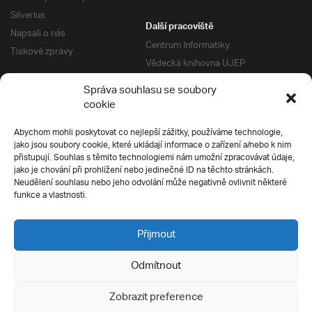
Silverius
Další pracoviště
Napsali o nás
Centrum Informatiky
Tiskové zprávy
Vědecká knihovna UJEP
Správa kolejí a menz
Správa souhlasu se soubory
Univerzitní centrum podpory
Pro absolventy
cookie
Klub absolventů
Abychom mohli poskytovat co nejlepší zážitky, používáme technologie,
Silverius
jako jsou soubory cookie, které ukládají informace o zařízení a/nebo k nim
Pro uchazeče
přistupují. Souhlas s těmito technologiemi nám umožní zpracovávat údaje,
Přijímací řízení
jako je chování při prohlížení nebo jedinečné ID na těchto stránkách.
Neudělení souhlasu nebo jeho odvolání může negativně ovlivnit některé
E-prihlaska
Ochrana soukromí
funkce a vlastnosti.
Podmínky přijímacího řízení
Přípravné kurzy
Přijmout
Odmítnout
Všechna práva vyhrazena
Zobrazit preference