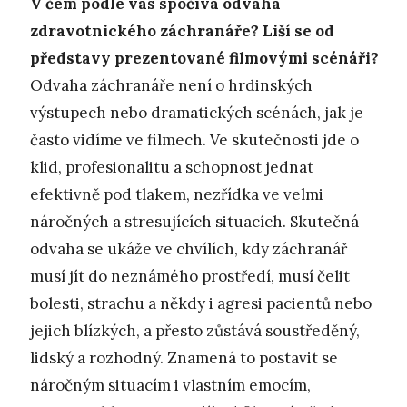
V čem podle vás spočívá odvaha
zdravotnického záchranáře? Liší se od
představy prezentované filmovými scénáři?
Odvaha záchranáře není o hrdinských
výstupech nebo dramatických scénách, jak je
často vidíme ve filmech. Ve skutečnosti jde o
klid, profesionalitu a schopnost jednat
efektivně pod tlakem, nezřídka ve velmi
náročných a stresujících situacích. Skutečná
odvaha se ukáže ve chvílích, kdy záchranář
musí jít do neznámého prostředí, musí čelit
bolesti, strachu a někdy i agresi pacientů nebo
jejich blízkých, a přesto zůstává soustředěný,
lidský a rozhodný. Znamená to postavit se
náročným situacím i vlastním emocím,