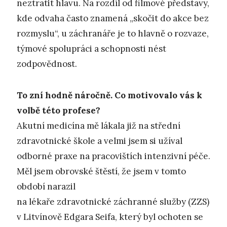
neztratit hlavu. Na rozdíl od filmové představy,
kde odvaha často znamená „skočit do akce bez
rozmyslu“, u záchranáře je to hlavně o rozvaze,
týmové spolupráci a schopnosti nést
zodpovědnost.
To zní hodně náročně. Co motivovalo vás k
volbě této profese?
Akutní medicína mě lákala již na střední
zdravotnické škole a velmi jsem si užíval
odborné praxe na pracovištích intenzivní péče.
Měl jsem obrovské štěstí, že jsem v tomto
období narazil
na lékaře zdravotnické záchranné služby (ZZS)
v Litvínově Edgara Seifa, který byl ochoten se