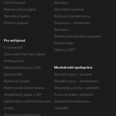
Ediční činnost
Aktuality
Mezinárodní projekty
Informační systémy
Národní projekty
Kurzy pro zaměstnance
Smluvní výzkum
Erasmus+ – zaměstnaci
Rekreace
Sdílení přístrojového vybavení
Pro veřejnost
Etický kodex
O Univerzitě
Odbory UJEP
Dům umění Ústí nad Labem
Knihkupectví
Vědecká knihovna UJEP
Mezinárodní spolupráce
Sportoviště
Aktuální výzvy – studenti
Nahrávací studio
Aktuální výzvy – zaměstnanci
Elektronická úřední deska –
Stipendijní pobyty v zahraničí
Akademický senát UJEP
Pracovní stáže v zahraničí
Zajišťování a vnitřní hodnocení
Zahraniční konference a
kvality
semináře
Konkurzy a volné pozice