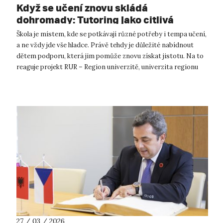
Když se učení znovu skládá
dohromady: Tutoring jako citlivá
podpora dětí, škol i budoucích učitelů
Škola je místem, kde se potkávají různé potřeby i tempa učení,
a ne vždy jde vše hladce. Právě tehdy je důležité nabídnout
dětem podporu, která jim pomůže znovu získat jistotu. Na to
reaguje projekt RUR – Region univerzitě, univerzita regionu
Univerzit...
27 / 03 / 2026