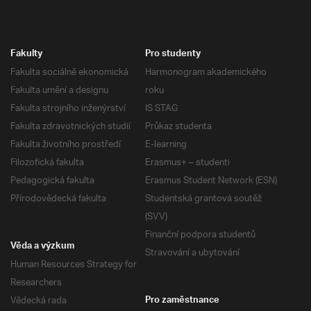
Fakulty
Pro studenty
Fakulta sociálně ekonomická
Harmonogram akademického
Fakulta umění a designu
roku
Fakulta strojního inženýrství
IS STAG
Fakulta zdravotnických studií
Průkaz studenta
Fakulta životního prostředí
E-learning
Filozofická fakulta
Erasmus+ – studenti
Pedagogická fakulta
Erasmus Student Network (ESN)
Přírodovědecká fakulta
Studentská grantová soutěž
(SVV)
Finanční podpora studentů
Věda a výzkum
Stravování a ubytování
Human Resources Strategy for
Researchers
Vědecká rada
Pro zaměstnance