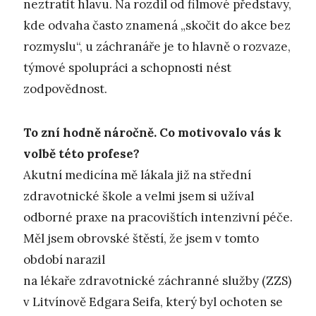
neztratit hlavu. Na rozdíl od filmové představy,
kde odvaha často znamená „skočit do akce bez
rozmyslu“, u záchranáře je to hlavně o rozvaze,
týmové spolupráci a schopnosti nést
zodpovědnost.
To zní hodně náročně. Co motivovalo vás k
volbě této profese?
Akutní medicína mě lákala již na střední
zdravotnické škole a velmi jsem si užíval
odborné praxe na pracovištích intenzivní péče.
Měl jsem obrovské štěstí, že jsem v tomto
období narazil
na lékaře zdravotnické záchranné služby (ZZS)
v Litvínově Edgara Seifa, který byl ochoten se