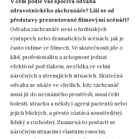
V čem podle vás spočívá odvaha
zdravotnického záchranáře? Liší se od
představy prezentované filmovými scénáři?
Odvaha záchranáře není o hrdinských
výstupech nebo dramatických scénách, jak je
často vidíme ve filmech. Ve skutečnosti jde o
klid, profesionalitu a schopnost jednat
efektivně pod tlakem, nezřídka ve velmi
náročných a stresujících situacích. Skutečná
odvaha se ukáže ve chvílích, kdy záchranář
musí jít do neznámého prostředí, musí čelit
bolesti, strachu a někdy i agresi pacientů nebo
jejich blízkých, a přesto zůstává soustředěný,
lidský a rozhodný. Znamená to postavit se
náročným situacím i vlastním emocím,