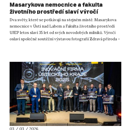
Masarykova nemocnice a fakulta
životního prostředí slaví výročí
soutěžní výstavou fotografií
Dva světy, které se potkávají na stejném místě. Masarykova
nemocnice v Ústí nad Labem a Fakulta životního prostředí
UJEP letos slaví 35 let od svých novodobých milníků. Výročí
oslaví společně soutěžní výstavou fotografií Zdravá příroda –
zdraví lidé. P...
03 / 03 / 2026