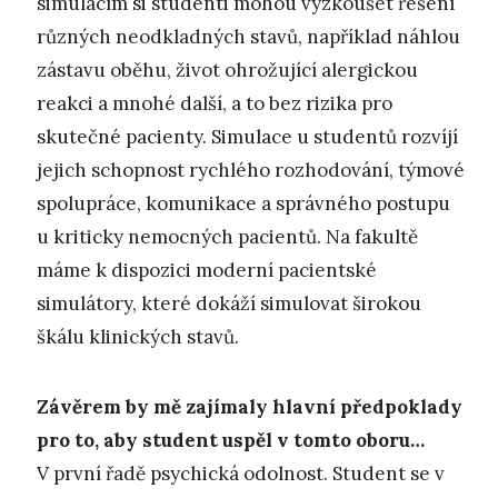
simulacím si studenti mohou vyzkoušet řešení
různých neodkladných stavů, například náhlou
zástavu oběhu, život ohrožující alergickou
reakci a mnohé další, a to bez rizika pro
skutečné pacienty. Simulace u studentů rozvíjí
jejich schopnost rychlého rozhodování, týmové
spolupráce, komunikace a správného postupu
u kriticky nemocných pacientů. Na fakultě
máme k dispozici moderní pacientské
simulátory, které dokáží simulovat širokou
škálu klinických stavů.
Závěrem by mě zajímaly hlavní předpoklady
pro to, aby student uspěl v tomto oboru…
V první řadě psychická odolnost. Student se v