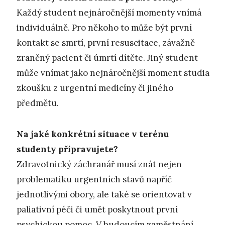
Každý student nejnáročnější momenty vnímá
individuálně. Pro někoho to může být první
kontakt se smrtí, první resuscitace, závažně
zraněný pacient či úmrtí dítěte. Jiný student
může vnímat jako nejnáročnější moment studia
zkoušku z urgentní medicíny či jiného
předmětu.
Na jaké konkrétní situace v terénu
studenty připravujete?
Zdravotnický záchranář musí znát nejen
problematiku urgentních stavů napříč
jednotlivými obory, ale také se orientovat v
paliativní péči či umět poskytnout první
psychickou pomoc. V budoucím zaměstnání