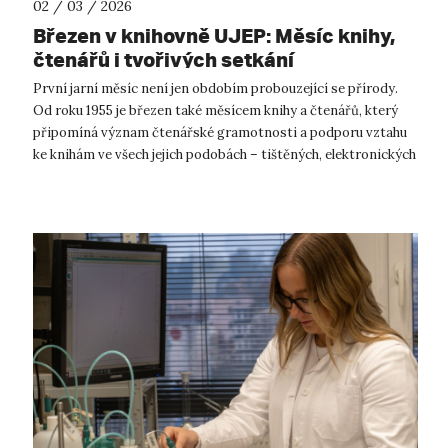
02 / 03 / 2026
Březen v knihovně UJEP: Měsíc knihy,
čtenářů i tvořivých setkání
První jarní měsíc není jen obdobím probouzející se přírody.
Od roku 1955 je březen také měsícem knihy a čtenářů, který
připomíná význam čtenářské gramotnosti a podporu vztahu
ke knihám ve všech jejich podobách – tištěných, elektronických
i audioknižníc...