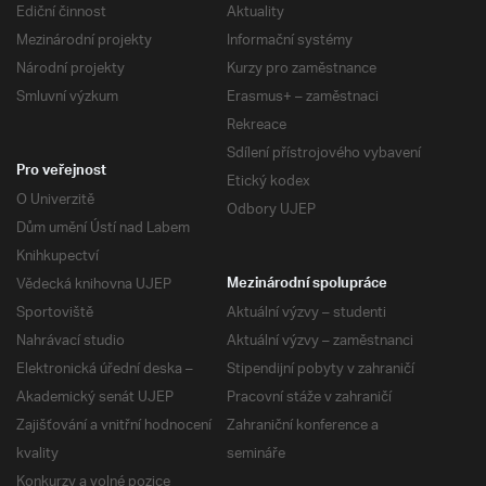
Ediční činnost
Aktuality
Mezinárodní projekty
Informační systémy
Národní projekty
Kurzy pro zaměstnance
Smluvní výzkum
Erasmus+ – zaměstnaci
Rekreace
Sdílení přístrojového vybavení
Pro veřejnost
Etický kodex
O Univerzitě
Odbory UJEP
Dům umění Ústí nad Labem
Knihkupectví
Vědecká knihovna UJEP
Mezinárodní spolupráce
Sportoviště
Aktuální výzvy – studenti
Nahrávací studio
Aktuální výzvy – zaměstnanci
Elektronická úřední deska –
Stipendijní pobyty v zahraničí
Akademický senát UJEP
Pracovní stáže v zahraničí
Zajišťování a vnitřní hodnocení
Zahraniční konference a
kvality
semináře
Konkurzy a volné pozice