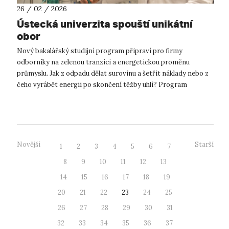
26 / 02 / 2026
Ústecká univerzita spouští unikátní
obor
Nový bakalářský studijní program připraví pro firmy
odborníky na zelenou tranzici a energetickou proměnu
průmyslu. Jak z odpadu dělat surovinu a šetřit náklady nebo z
čeho vyrábět energii po skončení těžby uhlí? Program
Udržitelnost obnovitelných zdroj...
Novější
Starší
1
2
3
4
5
6
7
8
9
10
11
12
13
14
15
16
17
18
19
20
21
22
23
24
25
26
27
28
29
30
31
32
33
34
35
36
37