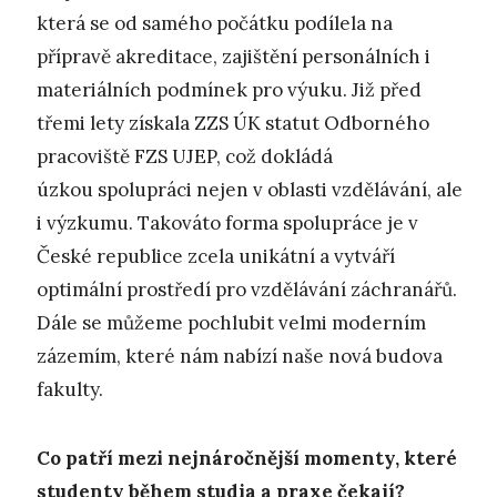
která se od samého počátku podílela na
přípravě akreditace, zajištění personálních i
materiálních podmínek pro výuku. Již před
třemi lety získala ZZS ÚK statut Odborného
pracoviště FZS UJEP, což dokládá
úzkou spolupráci nejen v oblasti vzdělávání, ale
i výzkumu. Takováto forma spolupráce je v
České republice zcela unikátní a vytváří
optimální prostředí pro vzdělávání záchranářů.
Dále se můžeme pochlubit velmi moderním
zázemím, které nám nabízí naše nová budova
fakulty.
Co patří mezi nejnáročnější momenty, které
studenty během studia a praxe čekají?