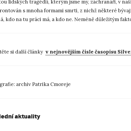
tou lidských tragédií, kterým jsme my, záchranáři, v naš
rontován s mnoha formami smrti, z nichž některé bývají
á, kdo na tu práci má, a kdo ne. Neméně důležitým fakto
těte si další články
v nejnovějším čísle časopisu Sil
grafie: archiv Patrika Cmoreje
lední aktuality