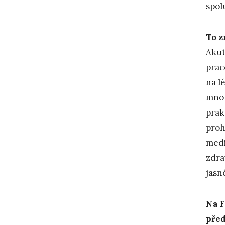
spol
To z
Akut
prac
na l
mnou
prak
proh
medi
zdra
jasn
Na F
před