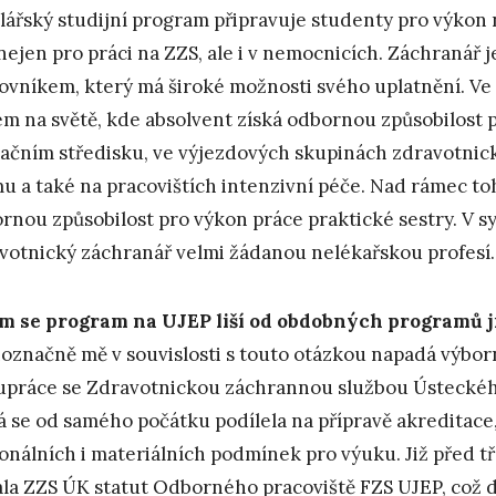
lářský studijní program připravuje studenty pro výkon
 nejen pro práci na ZZS, ale i v nemocnicích. Záchranář
ovníkem, který má široké možnosti svého uplatnění. Ve
em na světě, kde absolvent získá odbornou způsobilost
ačním středisku, ve výjezdových skupinách zdravotnic
mu a také na pracovištích intenzivní péče. Nad rámec t
rnou způsobilost pro výkon práce praktické sestry. V s
votnický záchranář velmi žádanou nelékařskou profesí.
m se program na UJEP liší od obdobných programů j
označně mě v souvislosti s touto otázkou napadá výbor
upráce se Zdravotnickou záchrannou službou Ústeckéh
á se od samého počátku podílela na přípravě akreditace,
onálních i materiálních podmínek pro výuku. Již před tř
ala ZZS ÚK statut Odborného pracoviště FZS UJEP, což 