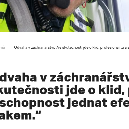
mů
Odvaha v záchranářství: „Ve skutečnosti jde o klid, profesionalitu a
dvaha v záchranářstv
kutečnosti jde o klid,
 schopnost jednat ef
lakem.“