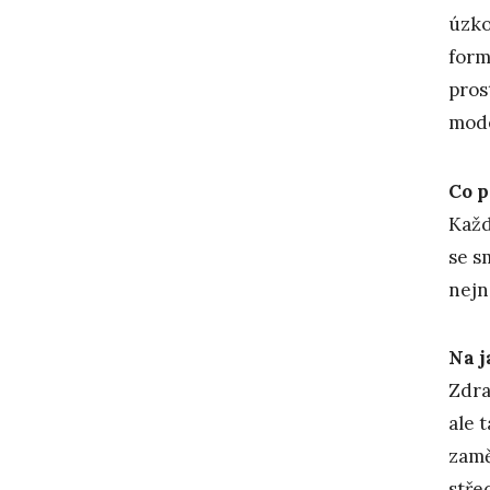
úzko
form
pros
mode
Co p
Každ
se s
nejn
Na j
Zdra
ale 
zamě
stře