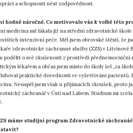
upráci a schopnosti nést zodpovědnost.
ní hodně náročně. Co motivovalo vás k volbě této pr
ní medicína mě lákala již na střední zdravotnické škole
ovištích intenzivní péče. Měl jsem obrovské štěstí, že j
ékaře zdravotnické záchranné služby (ZZS) v Litvínově E
 podělit o své zkušenosti z prostředí přednemocniční 
tickým lékařem a občas jsem místo do školy šel „za škol
luboval praktické dovednosti ve vyšetřování pacientů. P
cínu. Neuspěl jsem však u přijímacích zkoušek, proto 
votnický záchranář v Ústí nad Labem. Studium mi zcela 
é.
ZS máme studijní program Zdravotnické záchranářs
stavit?