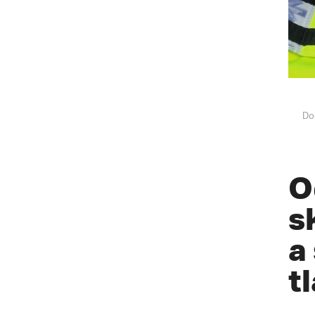
Do
O
s
a
t