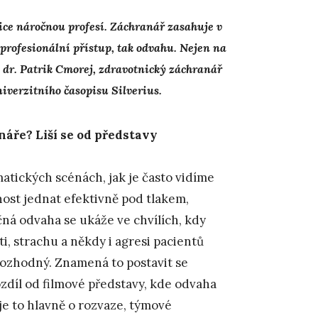
lice náročnou profesí. Záchranář zasahuje v
 profesionální přístup, tak odvahu. Nejen na
 dr. Patrik Cmorej, zdravotnický záchranář
iverzitního časopisu Silverius.
áře? Liší se od představy
tických scénách, jak je často vidíme
pnost jednat efektivně pod tlakem,
čná odvaha se ukáže ve chvílích, kdy
i, strachu a někdy i agresi pacientů
 rozhodný. Znamená to postavit se
ozdíl od filmové představy, kde odvaha
je to hlavně o rozvaze, týmové