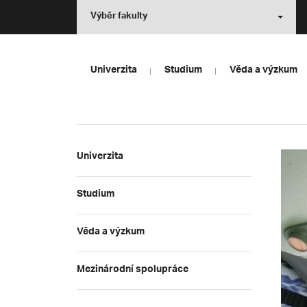
Výběr fakulty
Univerzita
Studium
Věda a výzkum
Univerzita
Studium
Věda a výzkum
Mezinárodní spolupráce