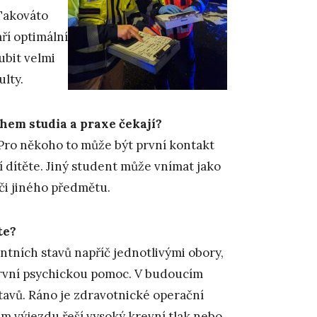
 Takováto
ří optimální
ubit velmi
lty.
hem studia a praxe čekají?
Pro někoho to může být první kontakt
í dítěte. Jiný student může vnímat jako
či jiného předmětu.
te?
tních stavů napříč jednotlivými obory,
 první psychickou pomoc. V budoucím
avů. Ráno je zdravotnické operační
ím výjezdu řeší vysoký krevní tlak nebo