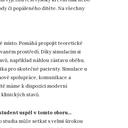
ody či popáleného dítěte. Na všechny
é místo. Pomáhá propojit teoretické
vaném prostředí. Díky simulacím si
vů, například náhlou zástavu oběhu,
izika pro skutečné pacienty. Simulace u
ýmové spolupráce, komunikace a
ltě máme k dispozici moderní
 klinických stavů.
student uspěl v tomto oboru…
o studia může setkat s velmi širokou