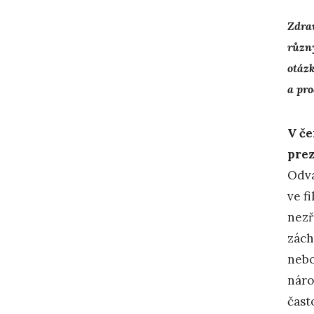
Zdrav
různý
otáz
a pro
V če
prez
Odva
ve f
nezř
zách
nebo
náro
čast