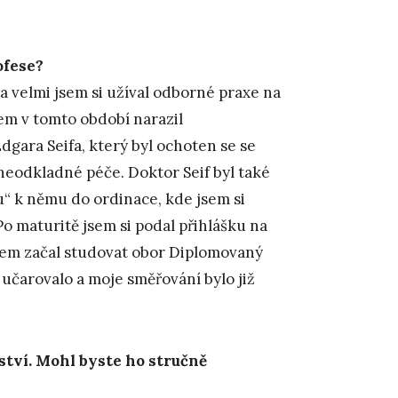
ofese?
 a velmi jsem si užíval odborné praxe na
sem v tomto období narazil
dgara Seifa, který byl ochoten se se
neodkladné péče. Doktor Seif byl také
u“ k němu do ordinace, kde jsem si
o maturitě jsem si podal přihlášku na
jsem začal studovat obor Diplomovaný
učarovalo a moje směřování bylo již
tví. Mohl byste ho stručně