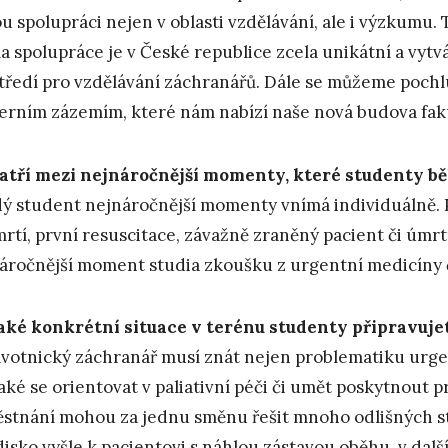
u spolupráci nejen v oblasti vzdělávání, ale i výzkumu.
a spolupráce je v České republice zcela unikátní a vytvá
tředí pro vzdělávání záchranářů. Dále se můžeme pochl
rním zázemím, které nám nabízí naše nová budova faku
atří mezi nejnáročnější momenty, které studenty bě
ý student nejnáročnější momenty vnímá individuálně. 
mrtí, první resuscitace, závažně zraněný pacient či úmrt
áročnější moment studia zkoušku z urgentní medicíny 
aké konkrétní situace v terénu studenty připravuje
votnický záchranář musí znát nejen problematiku urgen
také se orientovat v paliativní péči či umět poskytnout
stnání mohou za jednu směnu řešit mnoho odlišných st
disko vyšle k pacientovi s náhlou zástavou oběhu, v dalš