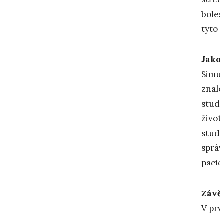
bole
tyto
Jako
Simu
znal
stud
živo
stud
sprá
paci
Závě
V pr