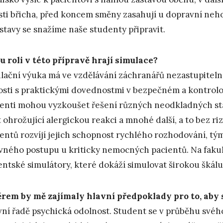
sti břicha, před koncem směny zasahují u dopravní neh
 stavy se snažíme naše studenty připravit.
u roli v této přípravě hrají simulace?
lační výuka má ve vzdělávání záchranářů nezastupiteln
osti s praktickými dovednostmi v bezpečném a kontrolo
enti mohou vyzkoušet řešení různých neodkladných sta
t ohrožující alergickou reakci a mnohé další, a to bez r
entů rozvíjí jejich schopnost rychlého rozhodování, t
vného postupu u kriticky nemocných pacientů. Na faku
entské simulátory, které dokáží simulovat širokou škálu
rem by mě zajímaly hlavní předpoklady pro to, aby 
vní řadě psychická odolnost. Student se v průběhu svéh