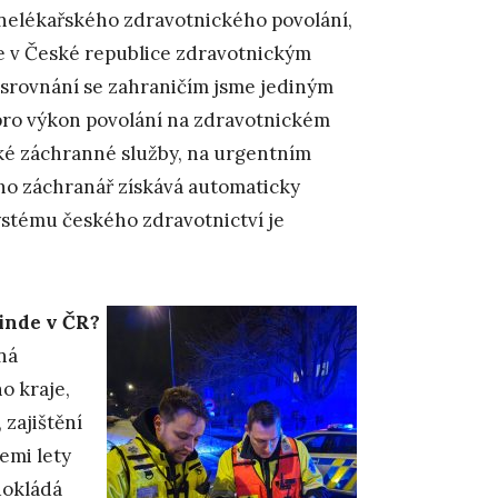
 nelékařského zdravotnického povolání,
 je v České republice zdravotnickým
 srovnání se zahraničím jsme jediným
 pro výkon povolání na zdravotnickém
ké záchranné služby, na urgentním
oho záchranář získává automaticky
ystému českého zdravotnictví je
inde v ČR?
ná
o kraje,
 zajištění
emi lety
dokládá