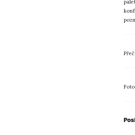
pale
konf
pozn
Přeč
Foto
Pos