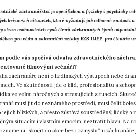
otnické záchranářství je specifickou a fyzicky i psychicky ve
ch krizových situacích, které vyžadují jak odborné znalosti a
ky stran osobnostních rysů členů záchranných týmů odpovídal
děkan pro vědu a zahraniční vztahy FZS UJEP, pro čtenáře un
m podle vás spočívá odvaha zdravotnického záchran
entované filmovými scénáři?
ha záchranáře není o hrdinských výstupech nebo drama
ilmech. Ve skutečnosti jde o klid, profesionalitu a scho
ídka ve velmi náročných a stresujících situacích. Skute
ranář musí jít do neznámého prostředí, musí čelit bolest
 jejich blízkých, a přesto zůstává soustředěný, lidský a
čným situacím i vlastním emocím, neztratit hlavu. Na r
o znamená „skočit do akce bez rozmyslu“, u záchranáře 