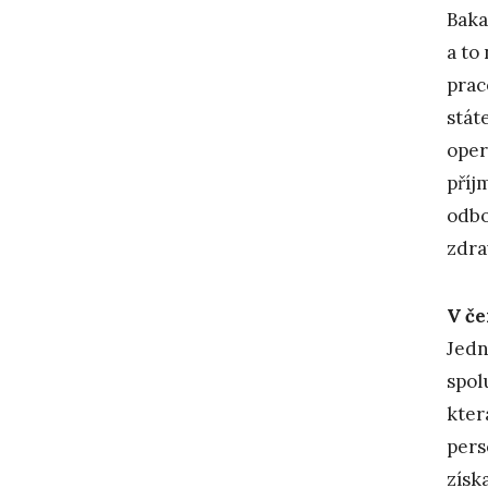
Baka
a to
prac
stát
oper
příj
odbo
zdra
V če
Jedn
spol
kter
pers
získ