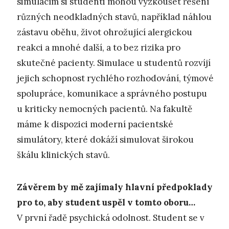
simulacím si studenti mohou vyzkoušet řešení
různých neodkladných stavů, například náhlou
zástavu oběhu, život ohrožující alergickou
reakci a mnohé další, a to bez rizika pro
skutečné pacienty. Simulace u studentů rozvíjí
jejich schopnost rychlého rozhodování, týmové
spolupráce, komunikace a správného postupu
u kriticky nemocných pacientů. Na fakultě
máme k dispozici moderní pacientské
simulátory, které dokáží simulovat širokou
škálu klinických stavů.
Závěrem by mě zajímaly hlavní předpoklady
pro to, aby student uspěl v tomto oboru…
V první řadě psychická odolnost. Student se v