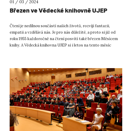
01 / 03 / 2024
Březen ve Vědecké knihovně UJEP
Čtení je nedílnou součástí našich životů, rozvíjí fantazii,
empatii a vzdělává nás. Je pro nás důležité, a proto si již od
roku 1955 každoročně na čtení posvítí také březen Měsícem
knihy. A Vědecká knihovna UJEP si i letos na tento měsíc
připravila řad...