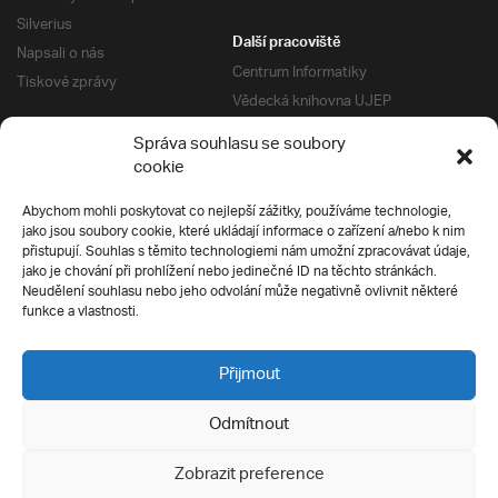
Silverius
Další pracoviště
Napsali o nás
Centrum Informatiky
Tiskové zprávy
Vědecká knihovna UJEP
Správa kolejí a menz
Správa souhlasu se soubory
Univerzitní centrum podpory
Pro absolventy
cookie
Klub absolventů
Abychom mohli poskytovat co nejlepší zážitky, používáme technologie,
Silverius
jako jsou soubory cookie, které ukládají informace o zařízení a/nebo k nim
Pro uchazeče
přistupují. Souhlas s těmito technologiemi nám umožní zpracovávat údaje,
Přijímací řízení
jako je chování při prohlížení nebo jedinečné ID na těchto stránkách.
Neudělení souhlasu nebo jeho odvolání může negativně ovlivnit některé
E-prihlaska
Ochrana soukromí
funkce a vlastnosti.
Podmínky přijímacího řízení
Přípravné kurzy
Přijmout
Odmítnout
Všechna práva vyhrazena
Zobrazit preference