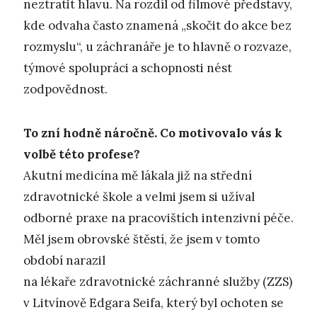
neztratit hlavu. Na rozdíl od filmové představy,
kde odvaha často znamená „skočit do akce bez
rozmyslu“, u záchranáře je to hlavně o rozvaze,
týmové spolupráci a schopnosti nést
zodpovědnost.
To zní hodně náročně. Co motivovalo vás k
volbě této profese?
Akutní medicína mě lákala již na střední
zdravotnické škole a velmi jsem si užíval
odborné praxe na pracovištích intenzivní péče.
Měl jsem obrovské štěstí, že jsem v tomto
období narazil
na lékaře zdravotnické záchranné služby (ZZS)
v Litvínově Edgara Seifa, který byl ochoten se