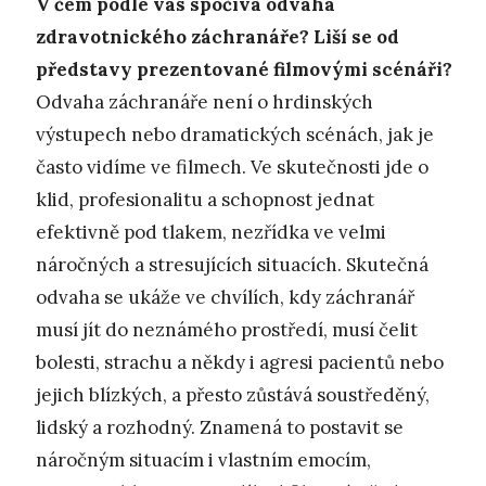
V čem podle vás spočívá odvaha
zdravotnického záchranáře? Liší se od
představy prezentované filmovými scénáři?
Odvaha záchranáře není o hrdinských
výstupech nebo dramatických scénách, jak je
často vidíme ve filmech. Ve skutečnosti jde o
klid, profesionalitu a schopnost jednat
efektivně pod tlakem, nezřídka ve velmi
náročných a stresujících situacích. Skutečná
odvaha se ukáže ve chvílích, kdy záchranář
musí jít do neznámého prostředí, musí čelit
bolesti, strachu a někdy i agresi pacientů nebo
jejich blízkých, a přesto zůstává soustředěný,
lidský a rozhodný. Znamená to postavit se
náročným situacím i vlastním emocím,