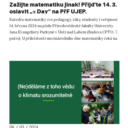
Zažijte matematiku jinak! Přijďte 14. 3.
oslavit „π Day“ na PřF UJEP.
Katedra matematiky zve pedagogy, žáky, studenty i veřejnost
14. března 2024 na půdu Přírodovědecké fakulty Univerzity
Jana Evangelisty Purkyně v Ústí nad Labem (Budova CPTO, 7.
patro). U příležitosti mezinárodního dne matematiky čeká na
návštěvníky cel...
06 / 03 / 2024