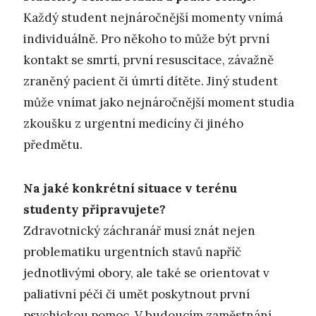
Každý student nejnáročnější momenty vnímá
individuálně. Pro někoho to může být první
kontakt se smrtí, první resuscitace, závažně
zraněný pacient či úmrtí dítěte. Jiný student
může vnímat jako nejnáročnější moment studia
zkoušku z urgentní medicíny či jiného
předmětu.
Na jaké konkrétní situace v terénu
studenty připravujete?
Zdravotnický záchranář musí znát nejen
problematiku urgentních stavů napříč
jednotlivými obory, ale také se orientovat v
paliativní péči či umět poskytnout první
psychickou pomoc. V budoucím zaměstnání