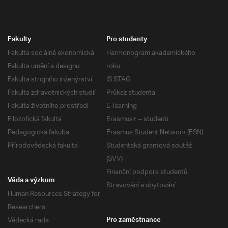
Fakulty
Pro studenty
Fakulta sociálně ekonomická
Harmonogram akademického
Fakulta umění a designu
roku
Fakulta strojního inženýrství
IS STAG
Fakulta zdravotnických studií
Průkaz studenta
Fakulta životního prostředí
E-learning
Filozofická fakulta
Erasmus+ – studenti
Pedagogická fakulta
Erasmus Student Network (ESN)
Přírodovědecká fakulta
Studentská grantová soutěž
(SVV)
Finanční podpora studentů
Věda a výzkum
Stravování a ubytování
Human Resources Strategy for
Researchers
Vědecká rada
Pro zaměstnance