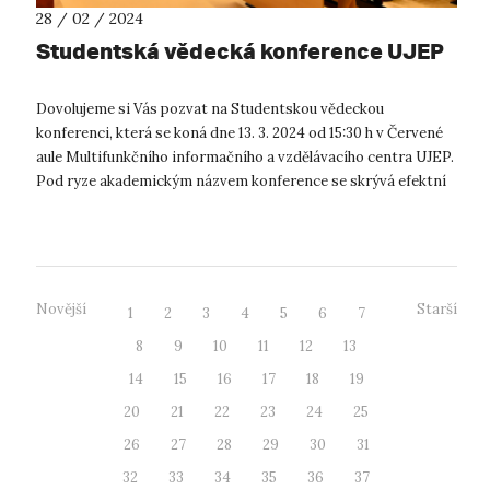
28 / 02 / 2024
Studentská vědecká konference UJEP
Dovolujeme si Vás pozvat na Studentskou vědeckou
konferenci, která se koná dne 13. 3. 2024 od 15:30 h v Červené
aule Multifunkčního informačního a vzdělávacího centra UJEP.
Pod ryze akademickým názvem konference se skrývá efektní
prezentace projektů...
Novější
Starší
1
2
3
4
5
6
7
8
9
10
11
12
13
14
15
16
17
18
19
20
21
22
23
24
25
26
27
28
29
30
31
32
33
34
35
36
37