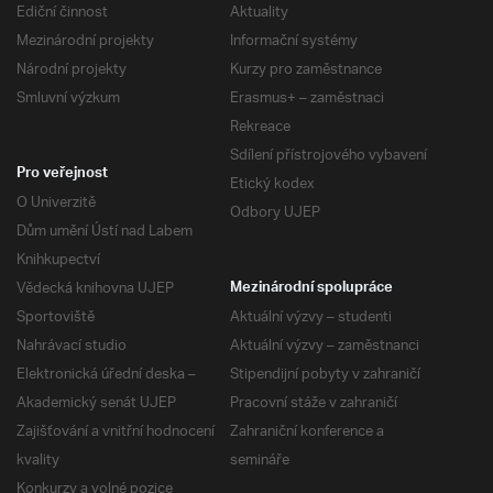
Ediční činnost
Aktuality
Mezinárodní projekty
Informační systémy
Národní projekty
Kurzy pro zaměstnance
Smluvní výzkum
Erasmus+ – zaměstnaci
Rekreace
Sdílení přístrojového vybavení
Pro veřejnost
Etický kodex
O Univerzitě
Odbory UJEP
Dům umění Ústí nad Labem
Knihkupectví
Vědecká knihovna UJEP
Mezinárodní spolupráce
Sportoviště
Aktuální výzvy – studenti
Nahrávací studio
Aktuální výzvy – zaměstnanci
Elektronická úřední deska –
Stipendijní pobyty v zahraničí
Akademický senát UJEP
Pracovní stáže v zahraničí
Zajišťování a vnitřní hodnocení
Zahraniční konference a
kvality
semináře
Konkurzy a volné pozice