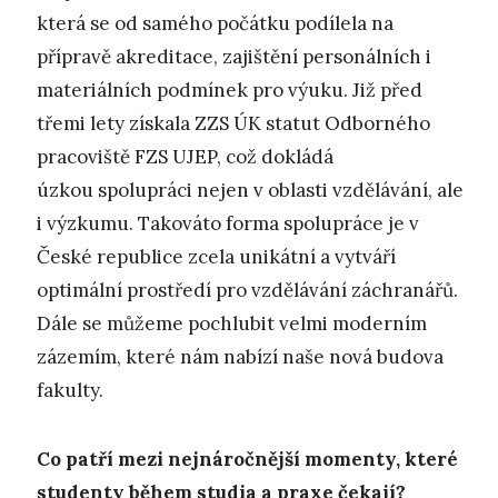
která se od samého počátku podílela na
přípravě akreditace, zajištění personálních i
materiálních podmínek pro výuku. Již před
třemi lety získala ZZS ÚK statut Odborného
pracoviště FZS UJEP, což dokládá
úzkou spolupráci nejen v oblasti vzdělávání, ale
i výzkumu. Takováto forma spolupráce je v
České republice zcela unikátní a vytváří
optimální prostředí pro vzdělávání záchranářů.
Dále se můžeme pochlubit velmi moderním
zázemím, které nám nabízí naše nová budova
fakulty.
Co patří mezi nejnáročnější momenty, které
studenty během studia a praxe čekají?