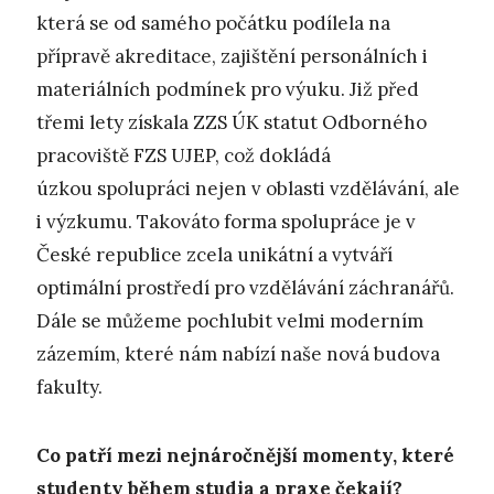
která se od samého počátku podílela na
přípravě akreditace, zajištění personálních i
materiálních podmínek pro výuku. Již před
třemi lety získala ZZS ÚK statut Odborného
pracoviště FZS UJEP, což dokládá
úzkou spolupráci nejen v oblasti vzdělávání, ale
i výzkumu. Takováto forma spolupráce je v
České republice zcela unikátní a vytváří
optimální prostředí pro vzdělávání záchranářů.
Dále se můžeme pochlubit velmi moderním
zázemím, které nám nabízí naše nová budova
fakulty.
Co patří mezi nejnáročnější momenty, které
studenty během studia a praxe čekají?