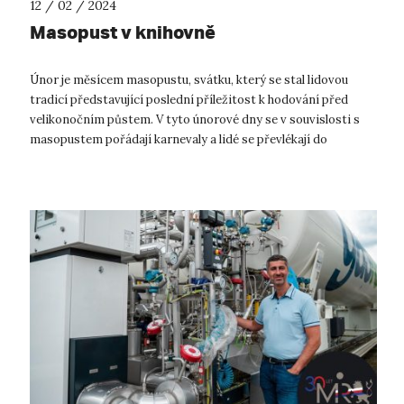
12 / 02 / 2024
Masopust v knihovně
Únor je měsícem masopustu, svátku, který se stal lidovou
tradicí představující poslední příležitost k hodování před
velikonočním půstem. V tyto únorové dny se v souvislosti s
masopustem pořádají karnevaly a lidé se převlékají do
nejrůznějších kostýmů a...