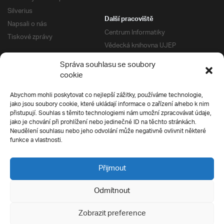
Silverius
Další pracoviště
Napsali o nás
Centrum Informatiky
Tiskové zprávy
Vědecká knihovna UJEP
Správa kolejí a menz
Správa souhlasu se soubory
Univerzitní centrum podpory
Pro absolventy
cookie
Klub absolventů
Abychom mohli poskytovat co nejlepší zážitky, používáme technologie,
Silverius
jako jsou soubory cookie, které ukládají informace o zařízení a/nebo k nim
Pro uchazeče
přistupují. Souhlas s těmito technologiemi nám umožní zpracovávat údaje,
Přijímací řízení
jako je chování při prohlížení nebo jedinečné ID na těchto stránkách.
Neudělení souhlasu nebo jeho odvolání může negativně ovlivnit některé
E-prihlaska
Ochrana soukromí
funkce a vlastnosti.
Podmínky přijímacího řízení
Přípravné kurzy
Přijmout
Odmítnout
Všechna práva vyhrazena
Zobrazit preference