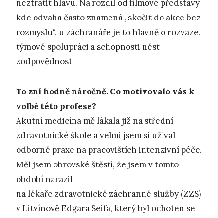
neztratit hlavu. Na rozdíl od filmové představy,
kde odvaha často znamená „skočit do akce bez
rozmyslu“, u záchranáře je to hlavně o rozvaze,
týmové spolupráci a schopnosti nést
zodpovědnost.
To zní hodně náročně. Co motivovalo vás k
volbě této profese?
Akutní medicína mě lákala již na střední
zdravotnické škole a velmi jsem si užíval
odborné praxe na pracovištích intenzivní péče.
Měl jsem obrovské štěstí, že jsem v tomto
období narazil
na lékaře zdravotnické záchranné služby (ZZS)
v Litvínově Edgara Seifa, který byl ochoten se