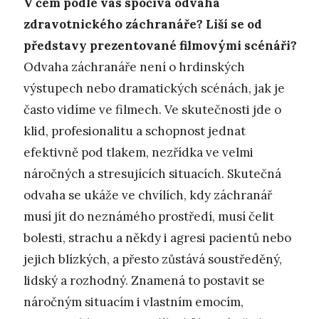
V čem podle vás spočívá odvaha
zdravotnického záchranáře? Liší se od
představy prezentované filmovými scénáři?
Odvaha záchranáře není o hrdinských
výstupech nebo dramatických scénách, jak je
často vidíme ve filmech. Ve skutečnosti jde o
klid, profesionalitu a schopnost jednat
efektivně pod tlakem, nezřídka ve velmi
náročných a stresujících situacích. Skutečná
odvaha se ukáže ve chvílích, kdy záchranář
musí jít do neznámého prostředí, musí čelit
bolesti, strachu a někdy i agresi pacientů nebo
jejich blízkých, a přesto zůstává soustředěný,
lidský a rozhodný. Znamená to postavit se
náročným situacím i vlastním emocím,