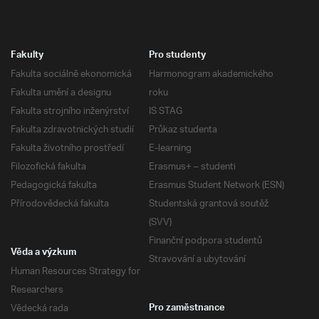
Fakulty
Pro studenty
Fakulta sociálně ekonomická
Harmonogram akademického
Fakulta umění a designu
roku
Fakulta strojního inženýrství
IS STAG
Fakulta zdravotnických studií
Průkaz studenta
Fakulta životního prostředí
E-learning
Filozofická fakulta
Erasmus+ – studenti
Pedagogická fakulta
Erasmus Student Network (ESN)
Přírodovědecká fakulta
Studentská grantová soutěž
(SVV)
Finanční podpora studentů
Věda a výzkum
Stravování a ubytování
Human Resources Strategy for
Researchers
Vědecká rada
Pro zaměstnance