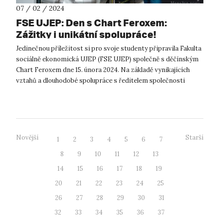
07 / 02 / 2024
FSE UJEP: Den s Chart Feroxem:
Zážitky i unikátní spolupráce!
Jedinečnou příležitost si pro svoje studenty připravila Fakulta
sociálně ekonomická UJEP (FSE UJEP) společně s děčínským
Chart Feroxem dne 15. února 2024. Na základě vynikajících
vztahů a dlouhodobé spolupráce s ředitelem společnosti
Bronislavem Převrá...
Novější
Starší
1
2
3
4
5
6
7
8
9
10
11
12
13
14
15
16
17
18
19
20
21
22
23
24
25
26
27
28
29
30
31
32
33
34
35
36
37