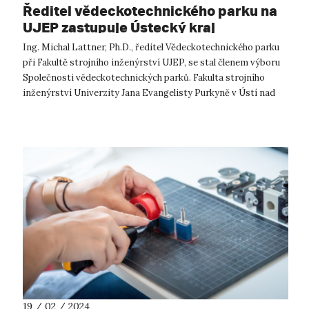
Ředitel vědeckotechnického parku na
UJEP zastupuje Ústecký kraj
Ing. Michal Lattner, Ph.D., ředitel Vědeckotechnického parku
při Fakultě strojního inženýrství UJEP, se stal členem výboru
Společnosti vědeckotechnických parků. Fakulta strojního
inženýrství Univerzity Jana Evangelisty Purkyně v Ústí nad
Labem (FSI ...
19 / 02 / 2024