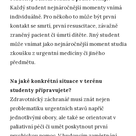
Každý student nejnáročnější momenty vnímá
individuálně. Pro někoho to může být první
kontakt se smrtí, první resuscitace, závažně
zraněný pacient či úmrtí dítěte. Jiný student
může vnímat jako nejnáročnější moment studia
zkoušku z urgentní medicíny či jiného
předmětu.
Na jaké konkrétní situace v terénu
studenty připravujete?
Zdravotnický záchranář musí znát nejen
problematiku urgentních stavů napříč
jednotlivými obory, ale také se orientovat v
paliativní péči či umět poskytnout první
psychickou pomoc. V budoucím zaměstnání