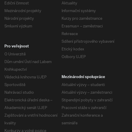
Ediční činnost
Aktuality
Mezinárodní projekty
Informační systémy
Národní projekty
Kurzy pro zaměstnance
Smluvní výzkum
Erasmus+ – zaměstnaci
Rekreace
Sdílení přístrojového vybavení
Pro veřejnost
Etický kodex
O Univerzitě
Odbory UJEP
Dům umění Ústí nad Labem
Knihkupectví
Vědecká knihovna UJEP
Mezinárodní spolupráce
Sportoviště
Aktuální výzvy – studenti
Nahrávací studio
Aktuální výzvy – zaměstnanci
Elektronická úřední deska –
Stipendijní pobyty v zahraničí
Akademický senát UJEP
Pracovní stáže v zahraničí
Zajišťování a vnitřní hodnocení
Zahraniční konference a
kvality
semináře
Konkurzy a volné pozice