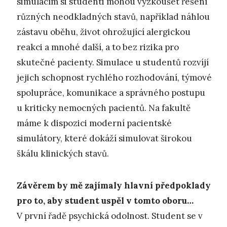
simulacím si studenti mohou vyzkoušet řešení
různých neodkladných stavů, například náhlou
zástavu oběhu, život ohrožující alergickou
reakci a mnohé další, a to bez rizika pro
skutečné pacienty. Simulace u studentů rozvíjí
jejich schopnost rychlého rozhodování, týmové
spolupráce, komunikace a správného postupu
u kriticky nemocných pacientů. Na fakultě
máme k dispozici moderní pacientské
simulátory, které dokáží simulovat širokou
škálu klinických stavů.
Závěrem by mě zajímaly hlavní předpoklady
pro to, aby student uspěl v tomto oboru…
V první řadě psychická odolnost. Student se v