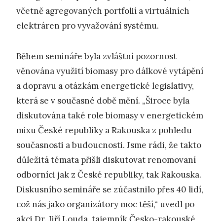
včetně agregovaných portfolií a virtuálních
elektráren pro vyvažování systému.
Během semináře byla zvláštní pozornost
věnována využití biomasy pro dálkové vytápění
a dopravu a otázkám energetické legislativy,
která se v současné době mění. „Široce byla
diskutována také role biomasy v energetickém
mixu České republiky a Rakouska z pohledu
současnosti a budoucnosti. Jsme rádi, že takto
důležitá témata přišli diskutovat renomovaní
odborníci jak z České republiky, tak Rakouska.
Diskusního semináře se zúčastnilo přes 40 lidí,
což nás jako organizátory moc těší,“ uvedl po
akci Dr. Jiří Louda, tajemník Česko-rakouské