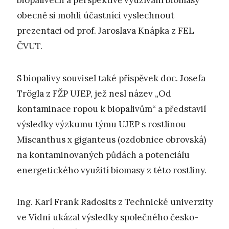
biopalivech a perspektivě využívání biomasy
obecně si mohli účastníci vyslechnout
prezentaci od prof. Jaroslava Knápka z FEL
ČVUT.
S biopalivy souvisel také příspěvek doc. Josefa
Trögla z FŽP UJEP, jež nesl název „Od
kontaminace ropou k biopalivům“ a představil
výsledky výzkumu týmu UJEP s rostlinou
Miscanthus x giganteus (ozdobnice obrovská)
na kontaminovaných půdách a potenciálu
energetického využití biomasy z této rostliny.
Ing. Karl Frank Radosits z Technické univerzity
ve Vídni ukázal výsledky společného česko-