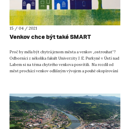
15 / 04 / 2021
Venkov chce být také SMART
Proč by měla být chytrá jenom města a venkov „ostrouhat“?
Odborníci z několika fakult Univerzity J. E. Purkyně v Ústí nad
Labem si na téma chytrého venkova posvítili. Na rozdíl od
měst prochází venkov odlišným vývojem a pouhé okopírování
použití „s...