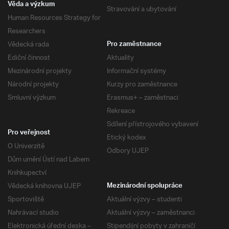
Věda a výzkum
Stravování a ubytování
Human Resources Strategy for
Researchers
Vědecká rada
Pro zaměstnance
Ediční činnost
Aktuality
Mezinárodní projekty
Informační systémy
Národní projekty
Kurzy pro zaměstnance
Smluvní výzkum
Erasmus+ – zaměstnaci
Rekreace
Sdílení přístrojového vybavení
Pro veřejnost
Etický kodex
O Univerzitě
Odbory UJEP
Dům umění Ústí nad Labem
Knihkupectví
Vědecká knihovna UJEP
Mezinárodní spolupráce
Sportoviště
Aktuální výzvy – studenti
Nahrávací studio
Aktuální výzvy – zaměstnanci
Elektronická úřední deska –
Stipendijní pobyty v zahraničí