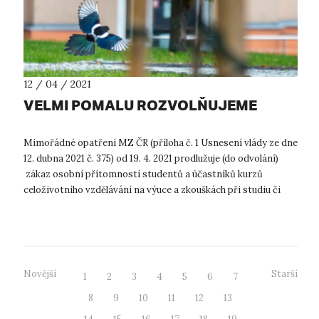
12 / 04 / 2021
VELMI POMALU ROZVOLŇUJEME
Mimořádné opatření MZ ČR (příloha č. 1 Usnesení vlády ze dne
12. dubna 2021 č. 375) od 19. 4. 2021 prodlužuje (do odvolání)
zákaz osobní přítomnosti studentů a účastníků kurzů
celoživotního vzdělávání na výuce a zkouškách při studiu či
vzdělávání na v...
Novější
Starší
1
2
3
4
5
6
7
8
9
10
11
12
13