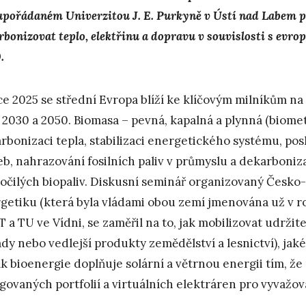
upořádaném Univerzitou J. E. Purkyně v Ústí nad Labem p
rbonizovat teplo, elektřinu a dopravu v souvislosti s evr
.
ce 2025 se střední Evropa blíží ke klíčovým milníkům na 
 2030 a 2050. Biomasa – pevná, kapalná a plynná (biometa
rbonizaci tepla, stabilizaci energetického systému, pos
eb, nahrazování fosilních paliv v průmyslu a dekarboni
očilých biopaliv. Diskusní seminář organizovaný Česk
getiku (která byla vládami obou zemí jmenována už v ro
 a TU ve Vídni, se zaměřil na to, jak mobilizovat udržit
dy nebo vedlejší produkty zemědělství a lesnictví), jaké
jak bioenergie doplňuje solární a větrnou energii tím, že
govaných portfolií a virtuálních elektráren pro vyvažo