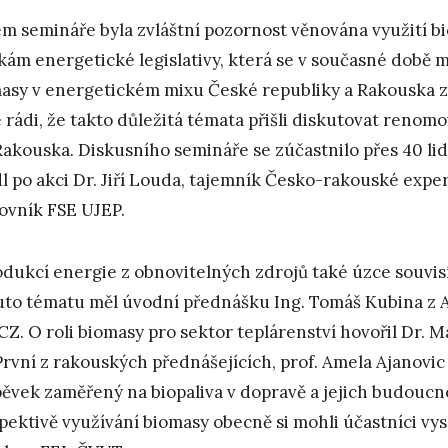
m semináře byla zvláštní pozornost věnována využití b
kám energetické legislativy, která se v současné době m
asy v energetickém mixu České republiky a Rakouska z
 rádi, že takto důležitá témata přišli diskutovat renomo
Rakouska. Diskusního semináře se zúčastnilo přes 40 lidí
l po akci Dr. Jiří Louda, tajemník Česko-rakouské expe
ovník FSE UJEP.
odukcí energie z obnovitelných zdrojů také úzce souvisí 
to tématu měl úvodní přednášku Ing. Tomáš Kubina z 
CZ. O roli biomasy pro sektor teplárenství hovořil Dr. 
První z rakouských přednášejících, prof. Amela Ajanovic
pěvek zaměřený na biopaliva v dopravě a jejich budoucn
pektivě využívání biomasy obecně si mohli účastníci vys