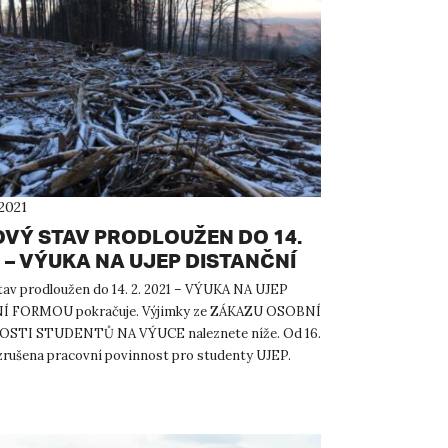
2021
VÝ STAV PRODLOUŽEN DO 14.
1 – VÝUKA NA UJEP DISTANČNÍ
U POKRAČUJE
av prodloužen do 14. 2. 2021 – VÝUKA NA UJEP
 FORMOU pokračuje. Výjimky ze ZÁKAZU OSOBNÍ
TI STUDENTŮ NA VÝUCE naleznete níže. Od 16.
e zrušena pracovní povinnost pro studenty UJEP.
í zákaz ubyt...