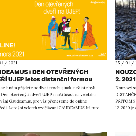
01 / 2021
25 / 01 / 
DEAMUS i DEN OTEVŘENÝCH
NOUZO
ŘÍ UJEP letos distanční formou
2. 202
FORMO
se k nám přijdete podívat trochu jinak, než jste byli
Nouzový st
. Den otevřených dveří UJEP i naši účast na veletrhu
DISTANČNÍ
ávání Gaudeamus, pro vás přeneseme do online
PŘÍTOMNOS
ředí. Letošní veletrh vzdělávání GAUDEAMUS Již tuto
12. 2020 j
 27. 1. 2021, ...
Nadále plat