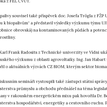
ka z FEL ČVUT.
opalivy souvisel také příspěvek doc. Josefa Trögla z FŽP
u k biopalivům“ a představil výsledky výzkumu týmu UJ
obnice obrovská) na kontaminovaných půdách a potenci
rostliny.
 Karl Frank Radosits z Technické univerzity ve Vídni u
uského výzkumu z oblasti agrovoltaiky. Ing. Jan Habar
řil o aktuálních výzvách CZ BIOM, kterým sektor biomas
iskusním semináři vystoupili také zástupci státní správ
sterstva průmyslu a obchodu přednášel na téma legislat
asy v rakouském energetickém mixu pak hovořila Dr. B
sterstva hospodářství, energetiky a cestovního ruchu. 