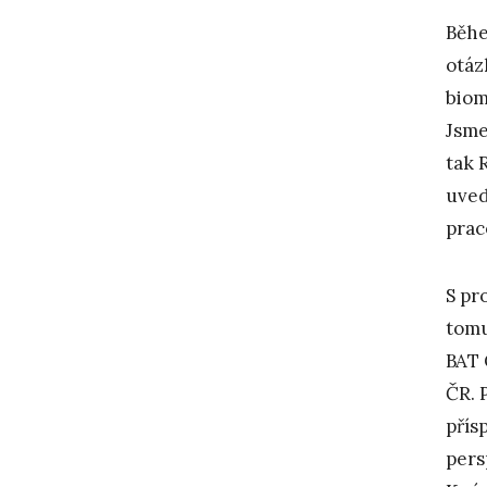
Běhe
otáz
biom
Jsme
tak 
uved
prac
S pr
tomu
BAT 
ČR. 
přís
pers