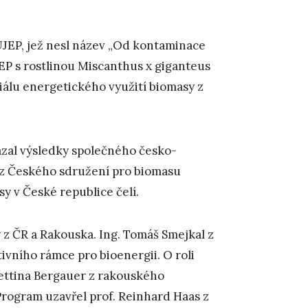
 UJEP, jež nesl název „Od kontaminace
EP s rostlinou Miscanthus x giganteus
álu energetického využití biomasy z
kázal výsledky společného česko-
t z Českého sdružení pro biomasu
y v České republice čelí.
y z ČR a Rakouska. Ing. Tomáš Smejkal z
ivního rámce pro bioenergii. O roli
ettina Bergauer z rakouského
Program uzavřel prof. Reinhard Haas z