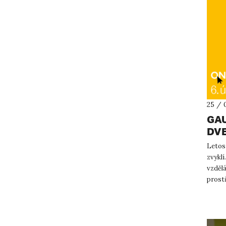
25 / 
GAU
DVE
Letos 
zvyklí
vzděl
prost
středu,