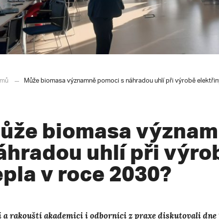
mů
Může biomasa významně pomoci s náhradou uhlí při výrobě elektřin
ůže biomasa význam
áhradou uhlí při výro
epla v roce 2030?
í a rakouští akademici i odborníci z praxe diskutovali dne