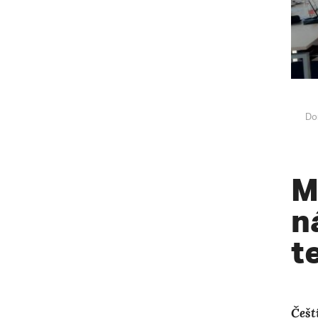
Do
M
n
t
Češt