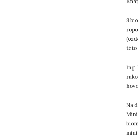
Knáp
S bi
ropo
(ozd
této 
Ing.
rako
hovo
Na d
Mini
biom
mini