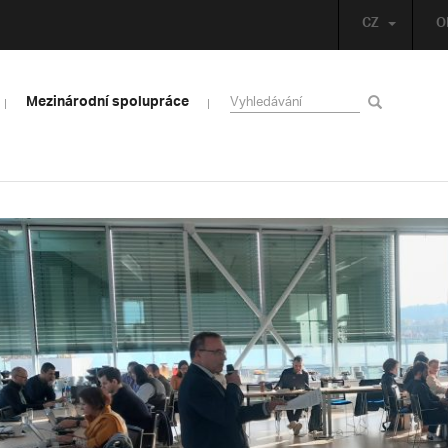
CZ
O
Mezinárodní spolupráce