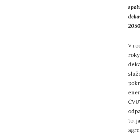
spol
deka
2050
V ro
roky
deka
služ
pokr
ener
ČVUT
odpa
to, 
agre