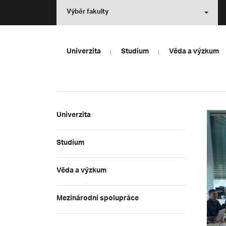
Výběr fakulty
Univerzita
Studium
Věda a výzkum
Univerzita
Studium
Věda a výzkum
Mezinárodní spolupráce