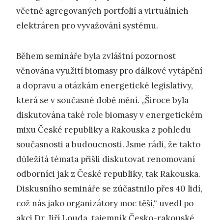
včetně agregovaných portfolií a virtuálních
elektráren pro vyvažování systému.
Během semináře byla zvláštní pozornost
věnována využití biomasy pro dálkové vytápění
a dopravu a otázkám energetické legislativy,
která se v současné době mění. „Široce byla
diskutována také role biomasy v energetickém
mixu České republiky a Rakouska z pohledu
současnosti a budoucnosti. Jsme rádi, že takto
důležitá témata přišli diskutovat renomovaní
odborníci jak z České republiky, tak Rakouska.
Diskusního semináře se zúčastnilo přes 40 lidí,
což nás jako organizátory moc těší,“ uvedl po
akci Dr. Jiří Louda, tajemník Česko-rakouské