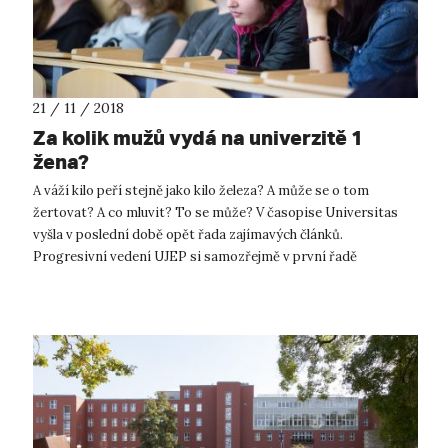
21 / 11 / 2018
Za kolik mužů vydá na univerzitě 1
žena?
A váží kilo peří stejně jako kilo železa? A může se o tom
žertovat? A co mluvit? To se může? V časopise Universitas
vyšla v poslední době opět řada zajímavých článků.
Progresivní vedení UJEP si samozřejmě v první řadě
nalistovalo ty, které vzbuzují di...