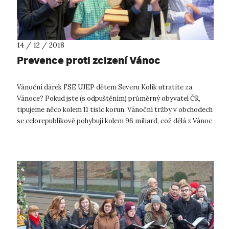
14 / 12 / 2018
Prevence proti zcizení Vánoc
Vánoční dárek FSE UJEP dětem Severu Kolik utratíte za
Vánoce? Pokud jste (s odpuštěním) průměrný obyvatel ČR,
tipujeme něco kolem 11 tisíc korun. Vánoční tržby v obchodech
se celorepublikově pohybují kolem 96 miliard, což dělá z Vánoc
naše suverénně n...