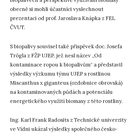
biopalivech a perspektivě využívání biomasy
obecně si mohli účastníci vyslechnout
prezentaci od prof. Jaroslava Knápka z FEL
ČVUT.
S biopalivy souvisel také příspěvek doc. Josefa
Trögla z FŽP UJEP, jež nesl název „Od
kontaminace ropou k biopalivům“ a představil
výsledky výzkumu týmu UJEP s rostlinou
Miscanthus x giganteus (ozdobnice obrovská)
na kontaminovaných půdách a potenciálu
energetického využití biomasy z této rostliny.
Ing. Karl Frank Radosits z Technické univerzity
ve Vídni ukázal výsledky společného česko-