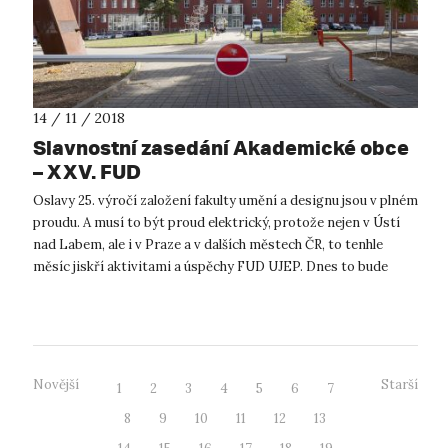
14 / 11 / 2018
Slavnostní zasedání Akademické obce
– XXV. FUD
Oslavy 25. výročí založení fakulty umění a designu jsou v plném
proudu. A musí to být proud elektrický, protože nejen v Ústí
nad Labem, ale i v Praze a v dalších městech ČR, to tenhle
měsíc jiskří aktivitami a úspěchy FUD UJEP. Dnes to bude
obzvlášť n...
Novější
Starší
1
2
3
4
5
6
7
8
9
10
11
12
13