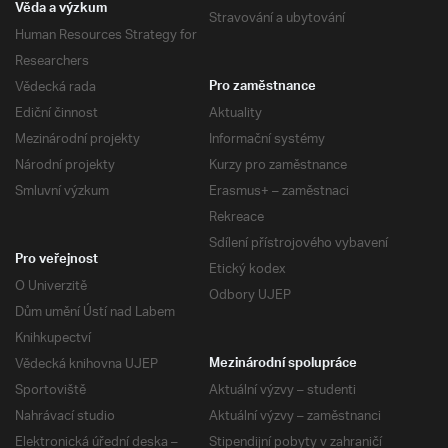
Věda a výzkum
Stravování a ubytování
Human Resources Strategy for
Researchers
Vědecká rada
Pro zaměstnance
Ediční činnost
Aktuality
Mezinárodní projekty
Informační systémy
Národní projekty
Kurzy pro zaměstnance
Smluvní výzkum
Erasmus+ – zaměstnaci
Rekreace
Sdílení přístrojového vybavení
Pro veřejnost
Etický kodex
O Univerzitě
Odbory UJEP
Dům umění Ústí nad Labem
Knihkupectví
Vědecká knihovna UJEP
Mezinárodní spolupráce
Sportoviště
Aktuální výzvy – studenti
Nahrávací studio
Aktuální výzvy – zaměstnanci
Elektronická úřední deska –
Stipendijní pobyty v zahraničí