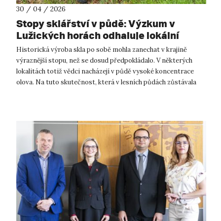
30 / 04 / 2026
Stopy sklářství v půdě: Výzkum v
Lužických horách odhaluje lokální
ohniska olova
Historická výroba skla po sobě mohla zanechat v krajině
výraznější stopu, než se dosud předpokládalo. V některých
lokalitách totiž vědci nacházejí v půdě vysoké koncentrace
olova. Na tuto skutečnost, která v lesních půdách zůstávala
desítky let bez pov...