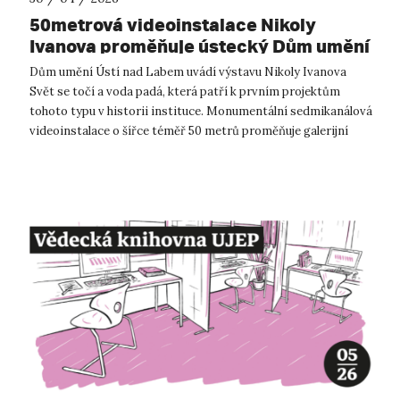
50metrová videoinstalace Nikoly
Ivanova proměňuje ústecký Dům umění
v plynoucí obraz
Dům umění Ústí nad Labem uvádí výstavu Nikoly Ivanova
Svět se točí a voda padá, která patří k prvním projektům
tohoto typu v historii instituce. Monumentální sedmikanálová
videoinstalace o šířce téměř 50 metrů proměňuje galerijní
prostor v pohlcující p...