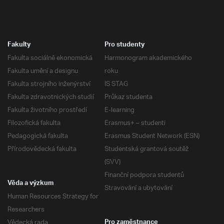
Fakulty
Pro studenty
Fakulta sociálně ekonomická
Harmonogram akademického
Fakulta umění a designu
roku
Fakulta strojního inženýrství
IS STAG
Fakulta zdravotnických studií
Průkaz studenta
Fakulta životního prostředí
E-learning
Filozofická fakulta
Erasmus+ – studenti
Pedagogická fakulta
Erasmus Student Network (ESN)
Přírodovědecká fakulta
Studentská grantová soutěž
(SVV)
Finanční podpora studentů
Věda a výzkum
Stravování a ubytování
Human Resources Strategy for
Researchers
Vědecká rada
Pro zaměstnance