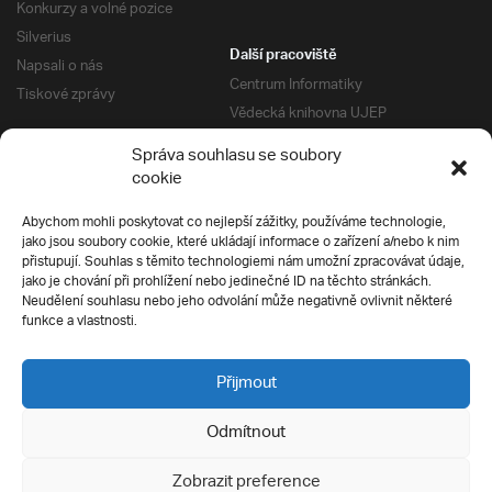
Konkurzy a volné pozice
Silverius
Další pracoviště
Napsali o nás
Centrum Informatiky
Tiskové zprávy
Vědecká knihovna UJEP
Správa kolejí a menz
Správa souhlasu se soubory
Univerzitní centrum podpory
Pro absolventy
cookie
Klub absolventů
Abychom mohli poskytovat co nejlepší zážitky, používáme technologie,
Silverius
jako jsou soubory cookie, které ukládají informace o zařízení a/nebo k nim
Pro uchazeče
přistupují. Souhlas s těmito technologiemi nám umožní zpracovávat údaje,
Přijímací řízení
jako je chování při prohlížení nebo jedinečné ID na těchto stránkách.
Neudělení souhlasu nebo jeho odvolání může negativně ovlivnit některé
E-prihlaska
Ochrana soukromí
funkce a vlastnosti.
Podmínky přijímacího řízení
Přípravné kurzy
Přijmout
Odmítnout
Všechna práva vyhrazena
Zobrazit preference