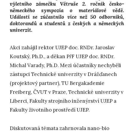
výletního zámečku Větruše 2. ročník česko-
německého sympozia o materiálové vědě.
Události se zúčastnilo více než 50 odborníků,
doktorandů a studentů z českých a německých
univerzit.
Akci zahájil rektor UJEP doc. RNDr. Jaroslav
Koutský, Ph.D., a děkan PřF UJEP doc. RNDr.
Michal Varady, Ph.D. Mezi účastníky nechyběli
zástupci Technické univerzity v Drážďanech
(projektový partner), TU Bergakademie
Freiberg, ČVUT v Praze, Technické univerzity v
Liberci, Fakulty strojního inženýrství UJEP a
Fakulty životního prostředí UJEP.
Diskutovaná témata zahrnovala nano-bio