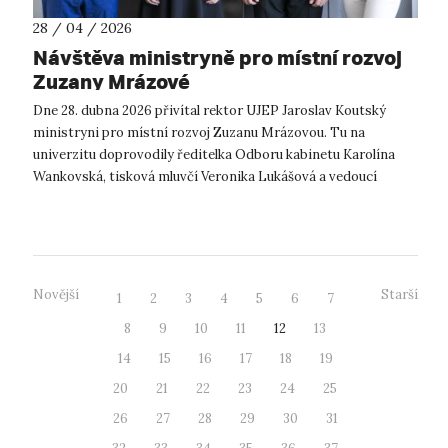
28 / 04 / 2026
Návštěva ministryně pro místní rozvoj
Zuzany Mrázové
Dne 28. dubna 2026 přivítal rektor UJEP Jaroslav Koutský
ministryni pro místní rozvoj Zuzanu Mrázovou. Tu na
univerzitu doprovodily ředitelka Odboru kabinetu Karolína
Wankovská, tisková mluvčí Veronika Lukášová a vedoucí
Oddělení protokolu Žaneta Skálo...
Novější
Starší
1
2
3
4
5
6
7
8
9
10
11
12
13
14
15
16
17
18
19
20
21
22
23
24
25
26
27
28
29
30
31