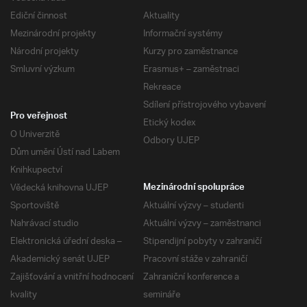
Ediční činnost
Aktuality
Mezinárodní projekty
Informační systémy
Národní projekty
Kurzy pro zaměstnance
Smluvní výzkum
Erasmus+ – zaměstnaci
Rekreace
Sdílení přístrojového vybavení
Pro veřejnost
Etický kodex
O Univerzitě
Odbory UJEP
Dům umění Ústí nad Labem
Knihkupectví
Vědecká knihovna UJEP
Mezinárodní spolupráce
Sportoviště
Aktuální výzvy – studenti
Nahrávací studio
Aktuální výzvy – zaměstnanci
Elektronická úřední deska –
Stipendijní pobyty v zahraničí
Akademický senát UJEP
Pracovní stáže v zahraničí
Zajišťování a vnitřní hodnocení
Zahraniční konference a
kvality
semináře