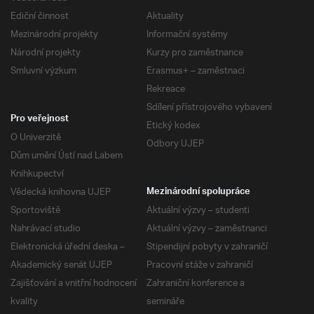
Ediční činnost
Aktuality
Mezinárodní projekty
Informační systémy
Národní projekty
Kurzy pro zaměstnance
Smluvní výzkum
Erasmus+ – zaměstnaci
Rekreace
Sdílení přístrojového vybavení
Pro veřejnost
Etický kodex
O Univerzitě
Odbory UJEP
Dům umění Ústí nad Labem
Knihkupectví
Vědecká knihovna UJEP
Mezinárodní spolupráce
Sportoviště
Aktuální výzvy – studenti
Nahrávací studio
Aktuální výzvy – zaměstnanci
Elektronická úřední deska –
Stipendijní pobyty v zahraničí
Akademický senát UJEP
Pracovní stáže v zahraničí
Zajišťování a vnitřní hodnocení
Zahraniční konference a
kvality
semináře