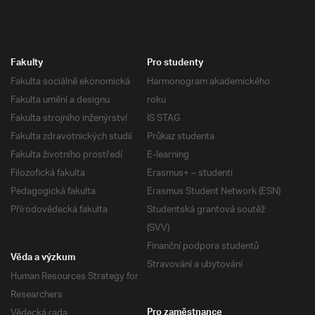
Fakulty
Pro studenty
Fakulta sociálně ekonomická
Harmonogram akademického
Fakulta umění a designu
roku
Fakulta strojního inženýrství
IS STAG
Fakulta zdravotnických studií
Průkaz studenta
Fakulta životního prostředí
E-learning
Filozofická fakulta
Erasmus+ – studenti
Pedagogická fakulta
Erasmus Student Network (ESN)
Přírodovědecká fakulta
Studentská grantová soutěž
(SVV)
Finanční podpora studentů
Věda a výzkum
Stravování a ubytování
Human Resources Strategy for
Researchers
Vědecká rada
Pro zaměstnance