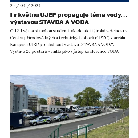
29 / 04 / 2024
I v květnu UJEP propaguje téma vody…
výstavou STAVBA A VODA
Od 2. května si mohou studenti, akademici i široká veřejnost v
Centru přírodovědných a technických oborů (CPTO) v areálu
Kampusu UJEP prohlédnout výstavu „STAVBA A VODA“.
Výstava 20 posterů vznikla jako výstup konference VODA
2020. Představuje vodu jak...