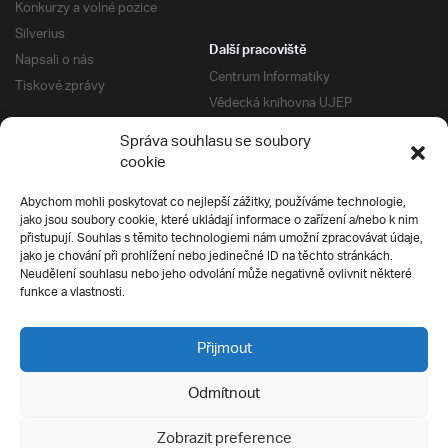
Konkurzy a volné pozice
Silverius
Další pracoviště
Napsali o nás
Centrum Informatiky
Tiskové zprávy
Vědecká knihovna UJEP
Správa kolejí a menz
Správa souhlasu se soubory
Univerzitní centrum podpory
Pro absolventy
cookie
Klub absolventů
Abychom mohli poskytovat co nejlepší zážitky, používáme technologie,
Silverius
jako jsou soubory cookie, které ukládají informace o zařízení a/nebo k nim
Pro uchazeče
přistupují. Souhlas s těmito technologiemi nám umožní zpracovávat údaje,
Přijímací řízení
jako je chování při prohlížení nebo jedinečné ID na těchto stránkách.
Neudělení souhlasu nebo jeho odvolání může negativně ovlivnit některé
E-prihlaska
Ochrana soukromí
funkce a vlastnosti.
Podmínky přijímacího řízení
Přípravné kurzy
Přijmout
Odmítnout
Všechna práva vyhrazena
Zobrazit preference