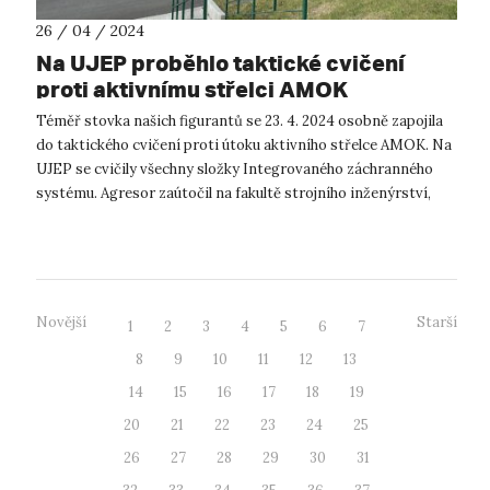
26 / 04 / 2024
Na UJEP proběhlo taktické cvičení
proti aktivnímu střelci AMOK
Téměř stovka našich figurantů se 23. 4. 2024 osobně zapojila
do taktického cvičení proti útoku aktivního střelce AMOK. Na
UJEP se cvičily všechny složky Integrovaného záchranného
systému. Agresor zaútočil na fakultě strojního inženýrství,
kde osmdes...
Novější
Starší
1
2
3
4
5
6
7
8
9
10
11
12
13
14
15
16
17
18
19
20
21
22
23
24
25
26
27
28
29
30
31