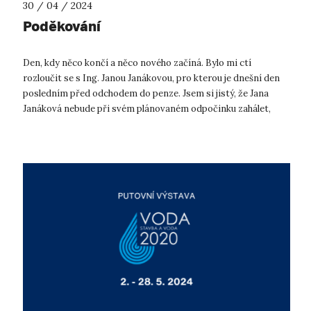
30 / 04 / 2024
Poděkování
Den, kdy něco končí a něco nového začíná. Bylo mi ctí
rozloučit se s Ing. Janou Janákovou, pro kterou je dnešní den
posledním před odchodem do penze. Jsem si jistý, že Jana
Janáková nebude při svém plánovaném odpočinku zahálet,
protože takovou jsme ji ...