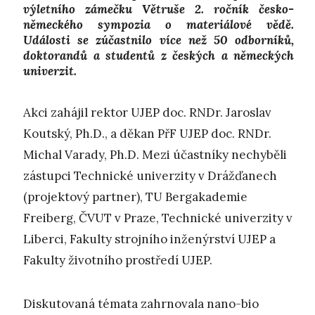
výletního zámečku Větruše 2. ročník česko-
německého sympozia o materiálové vědě.
Události se zúčastnilo více než 50 odborníků,
doktorandů a studentů z českých a německých
univerzit.
Akci zahájil rektor UJEP doc. RNDr. Jaroslav
Koutský, Ph.D., a děkan PřF UJEP doc. RNDr.
Michal Varady, Ph.D. Mezi účastníky nechyběli
zástupci Technické univerzity v Drážďanech
(projektový partner), TU Bergakademie
Freiberg, ČVUT v Praze, Technické univerzity v
Liberci, Fakulty strojního inženýrství UJEP a
Fakulty životního prostředí UJEP.
Diskutovaná témata zahrnovala nano-bio