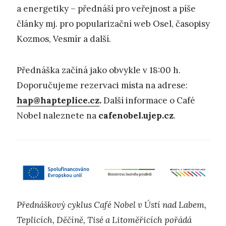
a energetiky – přednáší pro veřejnost a píše
články mj. pro popularizační web Osel, časopisy
Kozmos, Vesmír a další.
Přednáška začíná jako obvykle v 18:00 h.
Doporučujeme rezervaci místa na adrese:
hap@hapteplice.cz
.
Další informace o Café
Nobel naleznete na
cafenobel.ujep.cz
.
Přednáškový cyklus Café Nobel v Ústí nad Labem,
Teplicích, Děčíně, Tisé a Litoměřicích pořádá