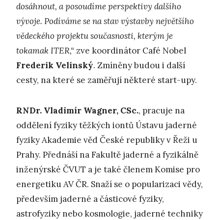
dosáhnout, a posoudíme perspektivy dalšího
vývoje. Podíváme se na stav výstavby největšího
vědeckého projektu současnosti, kterým je
tokamak ITER,“
zve koordinátor Café Nobel
Frederik Velinský
. Zmíněny budou i další
cesty, na které se zaměřují některé start-upy.
RNDr. Vladimír Wagner, CSc.
, pracuje na
oddělení fyziky těžkých iontů Ústavu jaderné
fyziky Akademie věd České republiky v Řeži u
Prahy. Přednáší na Fakultě jaderné a fyzikálně
inženýrské ČVUT a je také členem Komise pro
energetiku AV ČR. Snaží se o popularizaci vědy,
především jaderné a částicové fyziky,
astrofyziky nebo kosmologie, jaderné techniky