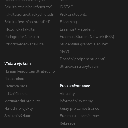
Fakulta strojního inženýrství
IS STAG
Fakulta zdravotnických studií
Průkaz studenta
Fakulta životního prostředí
E-learning
Filozofická fakulta
Erasmus+ – studenti
Pedagogická fakulta
Erasmus Student Network (ESN)
Přírodovědecká fakulta
Studentská grantová soutěž
(SVV)
Finanční podpora studentů
Věda a výzkum
Stravování a ubytování
Human Resources Strategy for
Researchers
Vědecká rada
Pro zaměstnance
Ediční činnost
Aktuality
Mezinárodní projekty
Informační systémy
Národní projekty
Kurzy pro zaměstnance
Smluvní výzkum
Erasmus+ – zaměstnaci
Rekreace