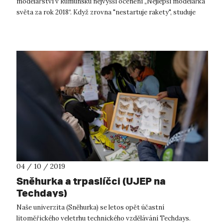
modelářství v Rumunsku nejvyšší ocenění „Nejlepší modelářka
světa za rok 2018“. Když zrovna "nestartuje rakety", studuje
Viktorka 2. ročník...
04 / 10 / 2019
Sněhurka a trpaslíčci (UJEP na
Techdays)
Naše univerzita (Sněhurka) se letos opět účastní
litoměřického veletrhu technického vzdělávání Techdays.