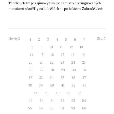
Tenhle veletrh je zajímavý tím, že namísto distinguovaných
manažerů s kufříky na kolečkách se po halách v Zahradě Čech
prohánějí žáci základních šk...
Novější
Starší
1
2
3
4
5
6
7
8
9
10
11
12
13
14
15
16
17
18
19
20
21
22
23
24
25
26
27
28
29
30
31
32
33
34
35
36
37
38
39
40
41
42
43
44
45
46
47
48
49
50
51
52
53
54
55
56
57
58
59
60