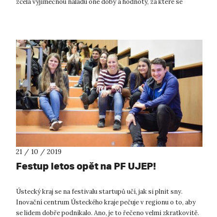
zcela výjimečnou náladu oné doby a hodnoty, za které se
"bojovalo". N...
21 / 10 / 2019
Festup letos opět na PF UJEP!
Ústecký kraj se na festivalu startupů učí, jak si plnit sny.
Inovační centrum Ústeckého kraje pečuje v regionu o to, aby
se lidem dobře podnikalo. Ano, je to řečeno velmi zkratkovitě.