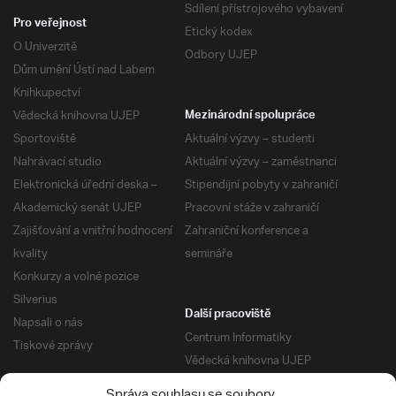
Sdílení přístrojového vybavení
Pro veřejnost
Etický kodex
O Univerzitě
Odbory UJEP
Dům umění Ústí nad Labem
Knihkupectví
Vědecká knihovna UJEP
Mezinárodní spolupráce
Sportoviště
Aktuální výzvy – studenti
Nahrávací studio
Aktuální výzvy – zaměstnanci
Elektronická úřední deska –
Stipendijní pobyty v zahraničí
Akademický senát UJEP
Pracovní stáže v zahraničí
Zajišťování a vnitřní hodnocení
Zahraniční konference a
kvality
semináře
Konkurzy a volné pozice
Silverius
Další pracoviště
Napsali o nás
Centrum Informatiky
Tiskové zprávy
Vědecká knihovna UJEP
Správa kolejí a menz
Správa souhlasu se soubory