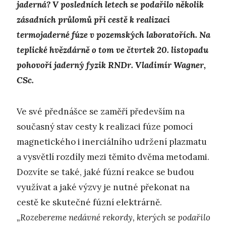
jaderná? V posledních letech se podařilo několik
zásadních průlomů při cestě k realizaci
termojaderné fúze v pozemských laboratořích. Na
teplické hvězdárně o tom ve čtvrtek 20. listopadu
pohovoří jaderný fyzik RNDr. Vladimír Wagner,
CSc.
Ve své přednášce se zaměří především na
současný stav cesty k realizaci fúze pomocí
magnetického i inerciálního udržení plazmatu
a vysvětlí rozdíly mezi těmito dvěma metodami.
Dozvíte se také, jaké fúzní reakce se budou
využívat a jaké výzvy je nutné překonat na
cestě ke skutečné fúzní elektrárně.
„Rozebereme nedávné rekordy, kterých se podařilo