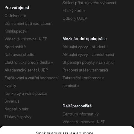
Sdílení přístrojového vybavení
Pro veřejnost
Etický kodex
O Univerzitě
Odbory UJEP
Dům umění Ústí nad Labem
Knihkupectví
Vědecká knihovna UJEP
Mezinárodní spolupráce
Sportoviště
Aktuální výzvy – studenti
Nahrávací studio
Aktuální výzvy – zaměstnanci
Elektronická úřední deska –
Stipendijní pobyty v zahraničí
Akademický senát UJEP
Pracovní stáže v zahraničí
Zajišťování a vnitřní hodnocení
Zahraniční konference a
kvality
semináře
Konkurzy a volné pozice
Silverius
Další pracoviště
Napsali o nás
Centrum Informatiky
Tiskové zprávy
Vědecká knihovna UJEP
Správa kolejí a menz
Správa souhlasu se soubory