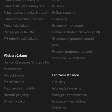
Fakulta strojního inženýrství
IS STAG
Fakulta zdravotnických studií
Průkaz studenta
Fakulta životního prostředí
E-learning
Filozofická fakulta
Erasmus+ – studenti
Pedagogická fakulta
Erasmus Student Network (ESN)
Přírodovědecká fakulta
Studentská grantová soutěž
(SVV)
Finanční podpora studentů
Věda a výzkum
Stravování a ubytování
Human Resources Strategy for
Researchers
Vědecká rada
Pro zaměstnance
Ediční činnost
Aktuality
Mezinárodní projekty
Informační systémy
Národní projekty
Kurzy pro zaměstnance
Smluvní výzkum
Erasmus+ – zaměstnaci
Rekreace