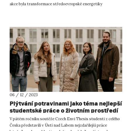
akce byla transformace středoevropské energetiky
v souvislosti s evropským cí...
06 / 12 / 2023
Plýtvání potravinami jako téma nejlepší
studentské práce o životním prostředí
v roce 2023
V pátém ročníku soutěže Czech Envi Thesis studenti z celého
Česka představili v Ústí nad Labem nejzdařilejší práce