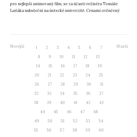
pro nejlepší animovaný film, se za účasti režiséra Tomáše
Luňáka uskuteční na ústecké univerzitě. Cenami ověnčený
filmový příběh...
Novější
Starší
1
2
3
4
5
6
7
8
9
10
11
12
13
14
15
16
17
18
19
20
21
22
23
24
25
26
27
28
29
30
31
32
33
34
35
36
37
38
39
40
41
42
43
44
45
46
47
48
49
50
51
52
53
54
55
56
57
58
59
60