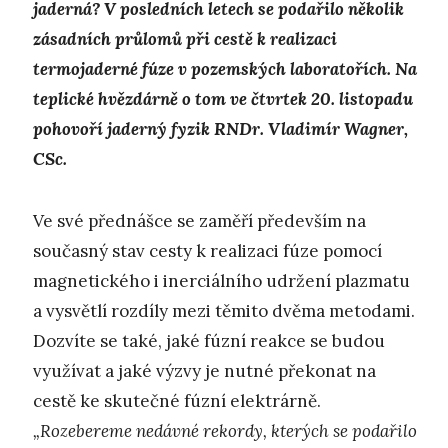
jaderná? V posledních letech se podařilo několik
zásadních průlomů při cestě k realizaci
termojaderné fúze v pozemských laboratořích. Na
teplické hvězdárně o tom ve čtvrtek 20. listopadu
pohovoří jaderný fyzik RNDr. Vladimír Wagner,
CSc.
Ve své přednášce se zaměří především na
současný stav cesty k realizaci fúze pomocí
magnetického i inerciálního udržení plazmatu
a vysvětlí rozdíly mezi těmito dvěma metodami.
Dozvíte se také, jaké fúzní reakce se budou
využívat a jaké výzvy je nutné překonat na
cestě ke skutečné fúzní elektrárně.
„Rozebereme nedávné rekordy, kterých se podařilo