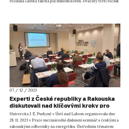
rozdána částka takřka půl milionu korun. Dvacátý třetí ročník
předáván...
07 / 12 / 2023
Experti z České republiky a Rakouska
diskutovali nad klíčovými kroky pro
transformaci energetiky ve střední
Univerzita J. E. Purkyně v Ústí nad Labem organizovala dne
Evropě
28. 11. 2023 v Praze mezinárodní diskusní seminář s českými a
rakouskými odborníky na energetiku. Ústředním tématem