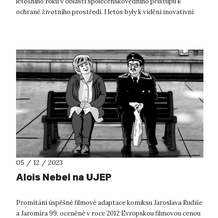
letošního roku v oblasti společenskovědního přístupu k
ochraně životního prostředí. I letos byly k vidění inovativní
práce zabývající se ...
05 / 12 / 2023
Alois Nebel na UJEP
Promítání úspěšné filmové adaptace komiksu Jaroslava Rudiše
a Jaromíra 99, oceněné v roce 2012 Evropskou filmovou cenou