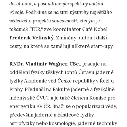
dosáhnout, a posoudíme perspektivy dalšího
vývoje. Podíváme se na stav výstavby největšího
vědeckého projektu současnosti, kterým je
tokamak ITER,“
zve koordinátor Café Nobel
Frederik Velinský
. Zmíněny budou i další
cesty, na které se zaměřují některé start-upy.
RNDr. Vladimír Wagner, CSc.
, pracuje na
oddělení fyziky těžkých iontů Ústavu jaderné
fyziky Akademie věd České republiky v Řeži u
Prahy. Přednáší na Fakultě jaderné a fyzikálně
inženýrské ČVUT a je také členem Komise pro
energetiku AV ČR. Snaží se o popularizaci vědy,
především jaderné a částicové fyziky,
astrofyziky nebo kosmologie, jaderné techniky