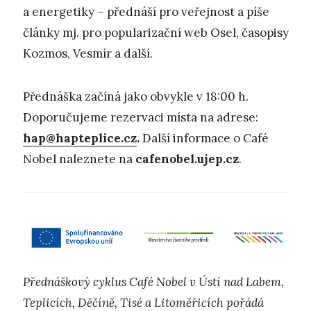
a energetiky – přednáší pro veřejnost a píše
články mj. pro popularizační web Osel, časopisy
Kozmos, Vesmír a další.
Přednáška začíná jako obvykle v 18:00 h.
Doporučujeme rezervaci místa na adrese:
hap@hapteplice.cz
.
Další informace o Café
Nobel naleznete na
cafenobel.ujep.cz
.
Přednáškový cyklus Café Nobel v Ústí nad Labem,
Teplicích, Děčíně, Tisé a Litoměřicích pořádá