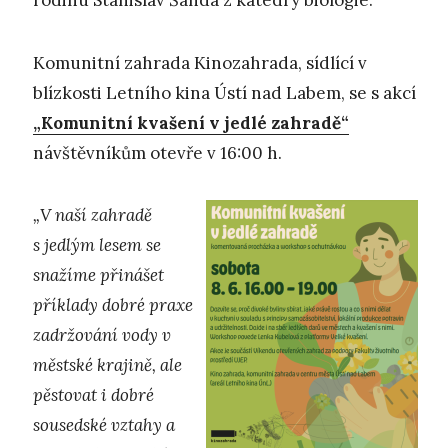
rodinu Stanislav Šanda z katedry biologie.
Komunitní zahrada Kinozahrada, sídlící v
blízkosti Letního kina Ústí nad Labem, se s akcí
„Komunitní kvašení v jedlé zahradě“
návštěvníkům otevře v 16:00 h.
„V naší zahradě
s jedlým lesem se
snažíme přinášet
příklady dobré praxe
zadržování vody v
městské krajině, ale
pěstovat i dobré
sousedské vztahy a