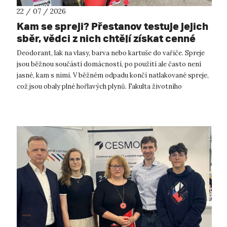
22 / 07 / 2026
Kam se spreji? Přestanov testuje jejich
sběr, vědci z nich chtějí získat cenné
kovy
Deodorant, lak na vlasy, barva nebo kartuše do vařiče. Spreje
jsou běžnou součástí domácností, po použití ale často není
jasné, kam s nimi. V běžném odpadu končí natlakované spreje,
což jsou obaly plné hořlavých plynů. Fakulta životního
prostředí UJ...