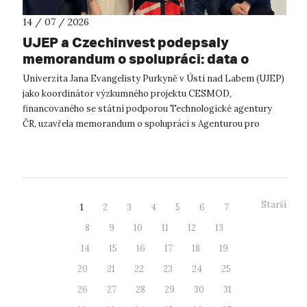
14 / 07 / 2026
UJEP a Czechinvest podepsaly
memorandum o spolupráci: data o
podnikatelském prostředí posílí
Univerzita Jana Evangelisty Purkyně v Ústí nad Labem (UJEP)
výzkum CESMOD
jako koordinátor výzkumného projektu CESMOD,
financovaného se státní podporou Technologické agentury
ČR, uzavřela memorandum o spolupráci s Agenturou pro
podporu podnikání a investic CzechInve...
Starší
1
2
3
4
5
6
7
8
9
10
11
12
13
14
15
16
17
18
19
20
21
22
23
24
25
26
27
28
29
30
31