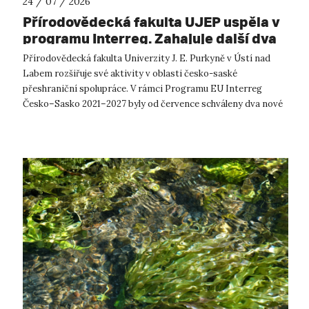
24 / 07 / 2026
Přírodovědecká fakulta UJEP uspěla v
programu Interreg. Zahajuje další dva
přeshraniční projekty se saskými
Přírodovědecká fakulta Univerzity J. E. Purkyně v Ústí nad
partnery
Labem rozšiřuje své aktivity v oblasti česko-saské
přeshraniční spolupráce. V rámci Programu EU Interreg
Česko–Sasko 2021–2027 byly od července schváleny dva nové
projekty, které propojí české ...