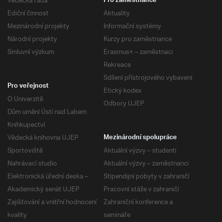
Vědecká rada
Pro zaměstnance
Ediční činnost
Aktuality
Mezinárodní projekty
Informační systémy
Národní projekty
Kurzy pro zaměstnance
Smluvní výzkum
Erasmus+ – zaměstnaci
Rekreace
Sdílení přístrojového vybavení
Pro veřejnost
Etický kodex
O Univerzitě
Odbory UJEP
Dům umění Ústí nad Labem
Knihkupectví
Vědecká knihovna UJEP
Mezinárodní spolupráce
Sportoviště
Aktuální výzvy – studenti
Nahrávací studio
Aktuální výzvy – zaměstnanci
Elektronická úřední deska –
Stipendijní pobyty v zahraničí
Akademický senát UJEP
Pracovní stáže v zahraničí
Zajišťování a vnitřní hodnocení
Zahraniční konference a
kvality
semináře