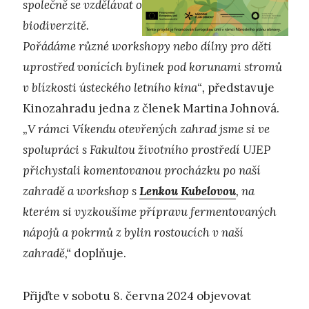
společně se vzdělávat o
biodiverzitě.
Pořádáme různé workshopy nebo dílny pro děti
uprostřed vonících bylinek pod korunami stromů
v blízkosti ústeckého letního kina“,
představuje
Kinozahradu jedna z členek Martina Johnová.
„V rámci Víkendu otevřených zahrad jsme si ve
spolupráci s Fakultou životního prostředí UJEP
přichystali komentovanou procházku po naší
zahradě a workshop s
Lenkou Kubelovou
, na
kterém si vyzkoušíme přípravu fermentovaných
nápojů a pokrmů z bylin rostoucích v naší
zahradě,“
doplňuje.
Přijďte v sobotu 8. června 2024 objevovat