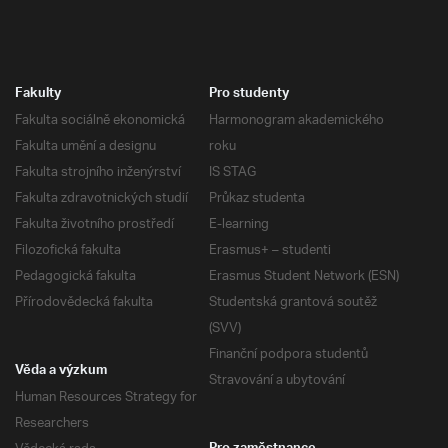
Fakulty
Pro studenty
Fakulta sociálně ekonomická
Harmonogram akademického
Fakulta umění a designu
roku
Fakulta strojního inženýrství
IS STAG
Fakulta zdravotnických studií
Průkaz studenta
Fakulta životního prostředí
E-learning
Filozofická fakulta
Erasmus+ – studenti
Pedagogická fakulta
Erasmus Student Network (ESN)
Přírodovědecká fakulta
Studentská grantová soutěž
(SVV)
Finanční podpora studentů
Věda a výzkum
Stravování a ubytování
Human Resources Strategy for
Researchers