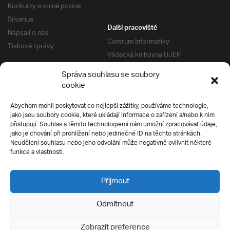
Konkurzy a volné pozice
Silverius
Další pracoviště
Napsali o nás
Centrum Informatiky
Tiskové zprávy
Vědecká knihovna UJEP
Správa kolejí a menz
Správa souhlasu se soubory
Univerzitní centrum podpory
Pro absolventy
cookie
Klub absolventů
Abychom mohli poskytovat co nejlepší zážitky, používáme technologie,
Silverius
jako jsou soubory cookie, které ukládají informace o zařízení a/nebo k nim
Pro uchazeče
přistupují. Souhlas s těmito technologiemi nám umožní zpracovávat údaje,
Přijímací řízení
jako je chování při prohlížení nebo jedinečné ID na těchto stránkách.
Neudělení souhlasu nebo jeho odvolání může negativně ovlivnit některé
E-prihlaska
Ochrana soukromí
funkce a vlastnosti.
Podmínky přijímacího řízení
Přípravné kurzy
Přijmout
Odmítnout
Všechna práva vyhrazena
Zobrazit preference