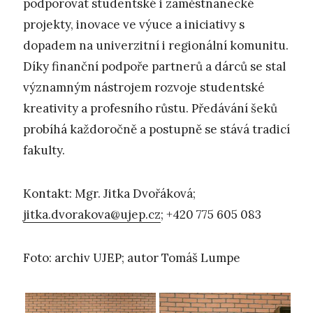
podporovat studentské i zaměstnanecké
projekty, inovace ve výuce a iniciativy s
dopadem na univerzitní i regionální komunitu.
Díky finanční podpoře partnerů a dárců se stal
významným nástrojem rozvoje studentské
kreativity a profesního růstu. Předávání šeků
probíhá každoročně a postupně se stává tradicí
fakulty.
Kontakt: Mgr. Jitka Dvořáková;
jitka.dvorakova@ujep.cz
; +420 775 605 083
Foto: archiv UJEP; autor Tomáš Lumpe