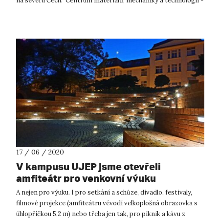
na severu Čech. Centrum materiálů, mechaniky a technologií -
CEMMTECH...
17 / 06 / 2020
V kampusu UJEP jsme otevřeli
amfiteátr pro venkovní výuku
A nejen pro výuku. I pro setkání a schůze, divadlo, festivaly,
filmové projekce (amfiteátru vévodí velkoplošná obrazovka s
úhlopříčkou 5,2 m) nebo třeba jen tak, pro piknik a kávu z