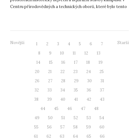
Centru přírodovědných a technických oborů, které bylo tento
týden zkolau...
Novější
Starší
1
2
3
4
5
6
7
8
9
10
11
12
13
14
15
16
17
18
19
20
21
22
23
24
25
26
27
28
29
30
31
32
33
34
35
36
37
38
39
40
41
42
43
44
45
46
47
48
49
50
51
52
53
54
55
56
57
58
59
60
61
62
63
64
65
66