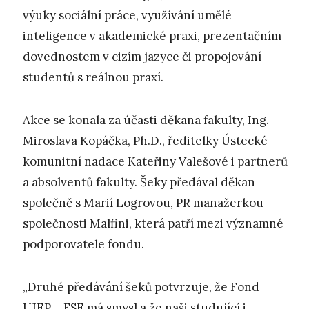
výuky sociální práce, využívání umělé
inteligence v akademické praxi, prezentačním
dovednostem v cizím jazyce či propojování
studentů s reálnou praxí.
Akce se konala za účasti děkana fakulty, Ing.
Miroslava Kopáčka, Ph.D., ředitelky Ústecké
komunitní nadace Kateřiny Valešové i partnerů
a absolventů fakulty. Šeky předával děkan
společně s Marií Logrovou, PR manažerkou
společnosti Malfini, která patří mezi významné
podporovatele fondu.
„Druhé předávání šeků potvrzuje, že Fond
UJEP – FSE má smysl a že naši studující i