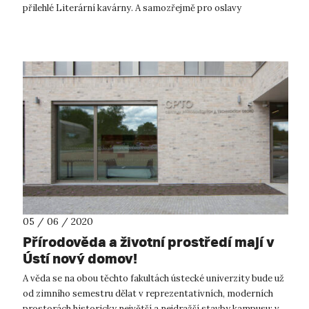
přilehlé Literární kavárny. A samozřejmě pro oslavy
přijímaček, promoc...
05 / 06 / 2020
Přírodověda a životní prostředí mají v
Ústí nový domov!
A věda se na obou těchto fakultách ústecké univerzity bude už
od zimního semestru dělat v reprezentativních, moderních
prostorách historicky největší a nejdražší stavby kampusu: v