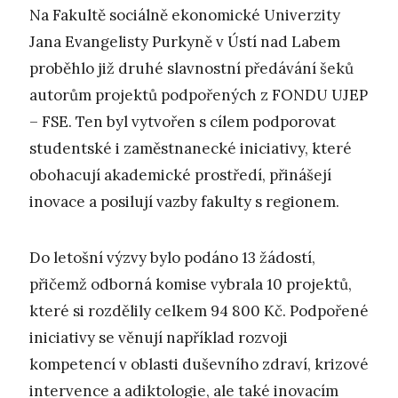
Na Fakultě sociálně ekonomické Univerzity
Jana Evangelisty Purkyně v Ústí nad Labem
proběhlo již druhé slavnostní předávání šeků
autorům projektů podpořených z FONDU UJEP
– FSE. Ten byl vytvořen s cílem podporovat
studentské i zaměstnanecké iniciativy, které
obohacují akademické prostředí, přinášejí
inovace a posilují vazby fakulty s regionem.
Do letošní výzvy bylo podáno 13 žádostí,
přičemž odborná komise vybrala 10 projektů,
které si rozdělily celkem 94 800 Kč. Podpořené
iniciativy se věnují například rozvoji
kompetencí v oblasti duševního zdraví, krizové
intervence a adiktologie, ale také inovacím