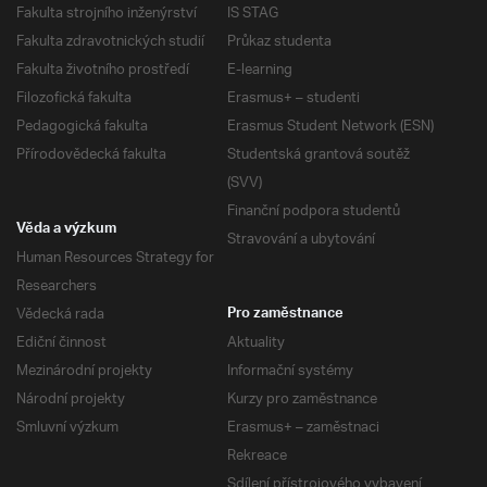
Fakulta strojního inženýrství
IS STAG
Fakulta zdravotnických studií
Průkaz studenta
Fakulta životního prostředí
E-learning
Filozofická fakulta
Erasmus+ – studenti
Pedagogická fakulta
Erasmus Student Network (ESN)
Přírodovědecká fakulta
Studentská grantová soutěž
(SVV)
Finanční podpora studentů
Věda a výzkum
Stravování a ubytování
Human Resources Strategy for
Researchers
Vědecká rada
Pro zaměstnance
Ediční činnost
Aktuality
Mezinárodní projekty
Informační systémy
Národní projekty
Kurzy pro zaměstnance
Smluvní výzkum
Erasmus+ – zaměstnaci
Rekreace
Sdílení přístrojového vybavení