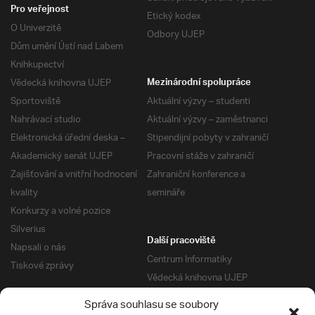
Pro veřejnost
Etický kodex
O Univerzitě
Odbory UJEP
Dům umění Ústí nad Labem
Knihkupectví
Vědecká knihovna UJEP
Mezinárodní spolupráce
Sportoviště
Aktuální výzvy – studenti
Nahrávací studio
Aktuální výzvy – zaměstnanci
Elektronická úřední deska –
Stipendijní pobyty v zahraničí
Akademický senát UJEP
Pracovní stáže v zahraničí
Zajišťování a vnitřní hodnocení
Zahraniční konference a
kvality
semináře
Konkurzy a volné pozice
Silverius
Další pracoviště
Napsali o nás
Centrum Informatiky
Tiskové zprávy
Vědecká knihovna UJEP
Správa kolejí a menz
Správa souhlasu se soubory
Univerzitní centrum podpory
Pro absolventy