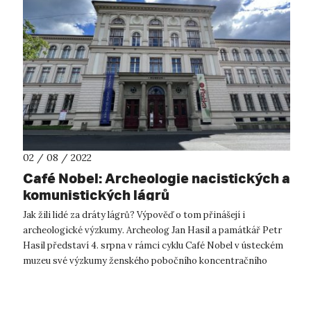
02 / 08 / 2022
Café Nobel: Archeologie nacistických a
komunistických lágrů
Jak žili lidé za dráty lágrů? Výpověď o tom přinášejí i
archeologické výzkumy. Archeolog Jan Hasil a památkář Petr
Hasil představí 4. srpna v rámci cyklu Café Nobel v ústeckém
muzeu své výzkumy ženského pobočního koncentračního
tábora ve Svatavě, nacis...