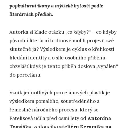
popkulturní ikony a mýtické bytosti podle
literárních předloh.
Autorka si klade otázku „
co kdyby
?“ – co kdyby
původní literární hrdinové mohli projevit své
skutečné já? Výsledkem je cyklus o křehkosti
hledání identity a o síle osobního příběhu,
obzvlášť když je tento příběh doslova „vypálen“
do porcelánu.
Vznik jednotlivých porcelánových plastik je
výsledkem pomalého, soustředěného a
řemeslně náročného procesu, který se
Patelisová učila před osmi lety od
Antonína
Tomáška
, vedoucího
ateliéru Keramika na