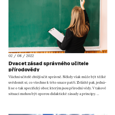
02 / 08 / 2022
Dvacet zásad správného učitele
přírodovědy
Všichni učitelé chtějí učit správně. Někdy však může být těžké
uvědomit si, co všechno k této snaze patří. Zvláště pak, jedná-
li se o tak specifický obor, kterým jsou přírodní vědy. V takové
situaci mohou být oporou didaktické zásady a principy. ...