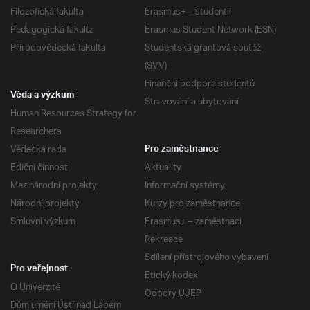
Filozofická fakulta
Erasmus+ – studenti
Pedagogická fakulta
Erasmus Student Network (ESN)
Přírodovědecká fakulta
Studentská grantová soutěž
(SVV)
Finanční podpora studentů
Věda a výzkum
Stravování a ubytování
Human Resources Strategy for
Researchers
Vědecká rada
Pro zaměstnance
Ediční činnost
Aktuality
Mezinárodní projekty
Informační systémy
Národní projekty
Kurzy pro zaměstnance
Smluvní výzkum
Erasmus+ – zaměstnaci
Rekreace
Sdílení přístrojového vybavení
Pro veřejnost
Etický kodex
O Univerzitě
Odbory UJEP
Dům umění Ústí nad Labem