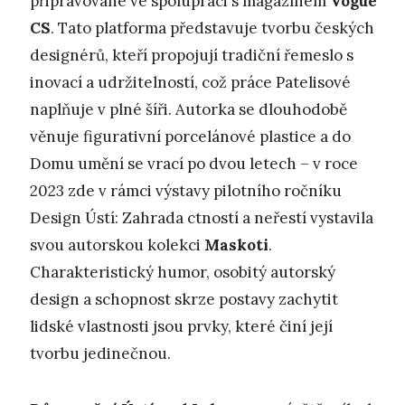
připravované ve spolupráci s magazínem
Vogue
CS
. Tato platforma představuje tvorbu českých
designérů, kteří propojují tradiční řemeslo s
inovací a udržitelností, což práce Patelisové
naplňuje v plné šíři. Autorka se dlouhodobě
věnuje figurativní porcelánové plastice a do
Domu umění se vrací po dvou letech – v roce
2023 zde v rámci výstavy pilotního ročníku
Design Ústí: Zahrada ctností a neřestí vystavila
svou autorskou kolekci
Maskoti
.
Charakteristický humor, osobitý autorský
design a schopnost skrze postavy zachytit
lidské vlastnosti jsou prvky, které činí její
tvorbu jedinečnou.