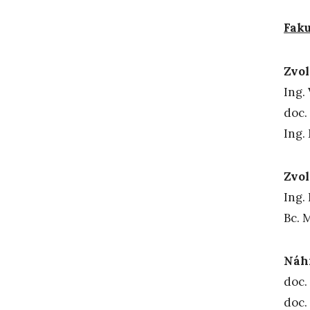
Faku
Zvol
Ing
doc
In
Zvol
In
B
Náhr
doc.
doc.