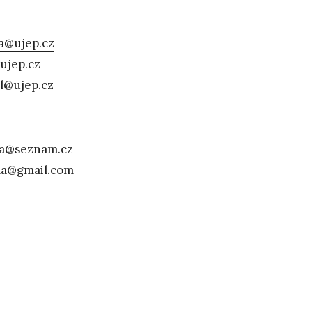
a@ujep.cz
ujep.cz
l@ujep.cz
va@seznam.cz
la@gmail.com