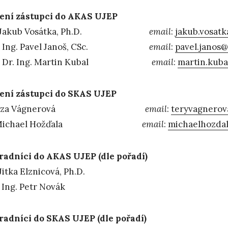
ení zástupci do AKAS UJEP
g. Jakub Vosátka, Ph.D.
email
:
jakub.vosatk
f. Ing. Pavel Janoš, CSc.
email
:
pavel.janos@
f. Dr. Ing. Martin Kubal
email
:
martin.kuba
ení zástupci do SKAS UJEP
ereza Vágnerová
email
:
teryvagnero
. Michael Hožďala
email
:
michaelhozda
adníci do AKAS UJEP (dle pořadí)
Jitka Elznicová, Ph.D.
 Ing. Petr Novák
adníci do SKAS UJEP (dle pořadí)