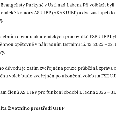
 Evangelisty Purkyně v Ústí nad Labem. Při volbách byli 
emické komory AS UJEP (AKAS UJEP) a dva zástupci do
).
olebním obvodu akademických pracovníků FSE UJEP byla
ěhnou opětovně v náhradním termínu 15. 12. 2025 – 22. 1
vy.
ho důvodu je zatím zveřejněna pouze průběžná zpráva o 
ěhu voleb bude zveřejněn po ukončení voleb na FSE UJ
am členů AS UJEP pro funkční období 1. ledna 2026 – 31. 
lta životního prostředí UJEP