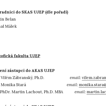
adníci do SKAS UJEP (dle pořadí)
in Belan
al Málek
zofická fakulta UJEP
ení zástupci do AKAS UJEP
. Vilém Zábranský, Ph.D.
email
:
vilem.zabra
r. Monika Stará
email:
monika.stara
. PhDr. Martin Lachout, Ph.D. MBA
email:
martin.la