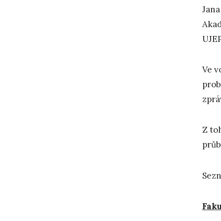
Jana
Akad
UJEP
Ve v
prob
zprá
Z to
průb
Sezn
Faku