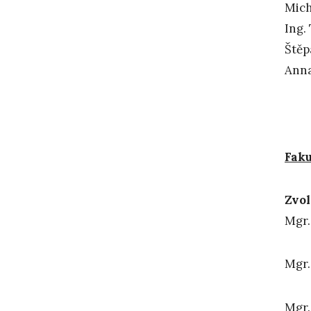
Mich
Ing.
Štěp
Anna
Faku
Zvol
Mg
Mgr.
Mg