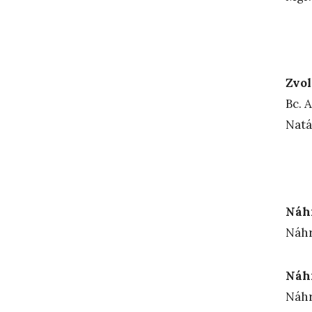
Zvol
Bc. 
N
Náh
Náhr
Náh
Náhr