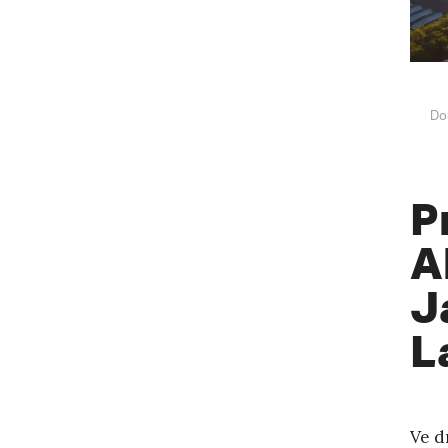
Do
P
A
J
L
Ve d