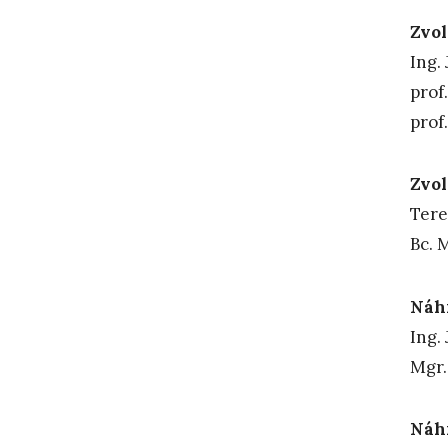
Zvol
In
pro
pro
Zvol
T
Bc
Náhr
Ing. 
Mgr.
Náhr