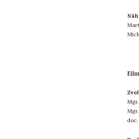
Náhr
Mart
Mich
Filo
Zvol
Mgr
Mg
doc