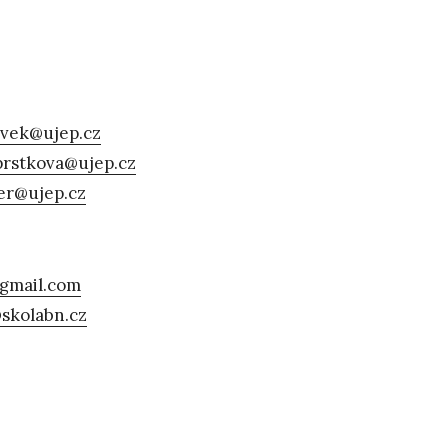
avek@ujep.cz
prstkova@ujep.cz
ner@ujep.cz
@gmail.com
skolabn.cz