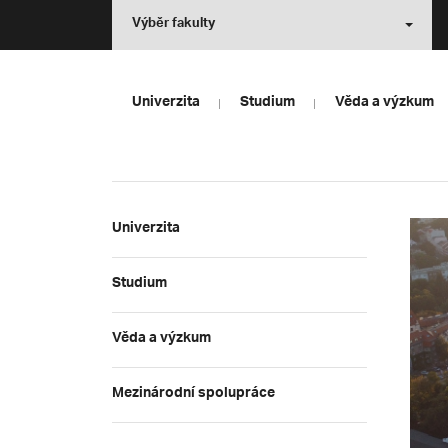
Výběr fakulty
Univerzita
Studium
Věda a výzkum
Univerzita
Studium
Věda a výzkum
Mezinárodní spolupráce