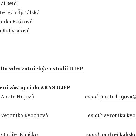
al Seidl
 Tereza Špitálská
ánka Bošková
 Kalivodová
lta zdravotnických studií UJEP
ení zástupci do AKAS UJEP
r. Aneta Hujová
email:
aneta.hujova@
 Veronika Kvochová
email
:
veronika.kv
r. Ondřej Kališko
email
:
ondrej.kalisk