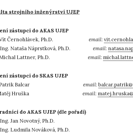
lta strojního inženýrství UJEP
ení zástupci do AKAS UJEP
. Vít Černohlávek, Ph.D.
email
:
vit.cernohl
. Ing. Nataša Náprstková, Ph.D.
email
:
natasa.na
g. Michal Lattner, Ph.D.
email
:
michal.latt
ení zástupci do SKAS UJEP
g. Patrik Balcar
email
:
balcar.patrik
c. Matěj Hruška
email
:
matej.hruska@
adníci do AKAS UJEP (dle pořadí)
 Ing. Jan Novotný, Ph.D.
 Ing. Ludmila Nováková, Ph.D.