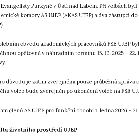
 Evangelisty Purkyně v Ústí nad Labem. Při volbách byli 
emické komory AS UJEP (AKAS UJEP) a dva zástupci do
).
olebním obvodu akademických pracovníků FSE UJEP byla
ěhnou opětovně v náhradním termínu 15. 12. 2025 – 22. 1
vy.
ho důvodu je zatím zveřejněna pouze průběžná zpráva o 
ěhu voleb bude zveřejněn po ukončení voleb na FSE UJ
am členů AS UJEP pro funkční období 1. ledna 2026 – 31. 
lta životního prostředí UJEP