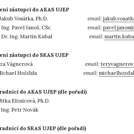
ení zástupci do AKAS UJEP
g. Jakub Vosátka, Ph.D.
email
:
jakub.vosatk
f. Ing. Pavel Janoš, CSc.
email
:
pavel.janos@
f. Dr. Ing. Martin Kubal
email
:
martin.kuba
ení zástupci do SKAS UJEP
ereza Vágnerová
email
:
teryvagnero
. Michael Hožďala
email
:
michaelhozda
adníci do AKAS UJEP (dle pořadí)
Jitka Elznicová, Ph.D.
 Ing. Petr Novák
adníci do SKAS UJEP (dle pořadí)