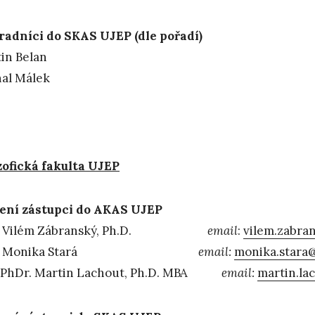
adníci do SKAS UJEP (dle pořadí)
in Belan
al Málek
zofická fakulta UJEP
ení zástupci do AKAS UJEP
. Vilém Zábranský, Ph.D.
email
:
vilem.zabra
r. Monika Stará
email:
monika.stara
. PhDr. Martin Lachout, Ph.D. MBA
email:
martin.la