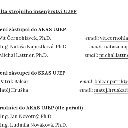
lta strojního inženýrství UJEP
ení zástupci do AKAS UJEP
. Vít Černohlávek, Ph.D.
email
:
vit.cernohl
. Ing. Nataša Náprstková, Ph.D.
email
:
natasa.na
g. Michal Lattner, Ph.D.
email
:
michal.latt
ení zástupci do SKAS UJEP
g. Patrik Balcar
email
:
balcar.patrik
c. Matěj Hruška
email
:
matej.hruska@
adníci do AKAS UJEP (dle pořadí)
 Ing. Jan Novotný, Ph.D.
 Ing. Ludmila Nováková, Ph.D.