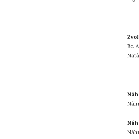
Zvol
Bc. 
N
Náh
Náhr
Náh
Náhr