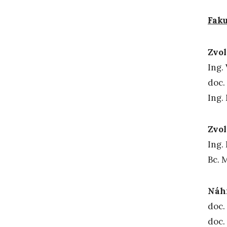
Faku
Zvol
Ing
doc
In
Zvol
In
B
Náhr
doc.
doc.