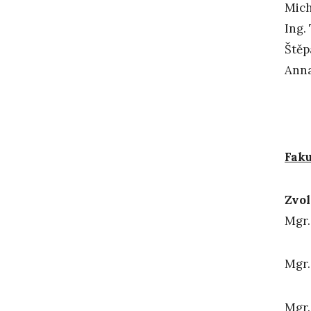
Mich
Ing.
Štěp
Anna
Faku
Zvol
Mg
Mgr.
Mg