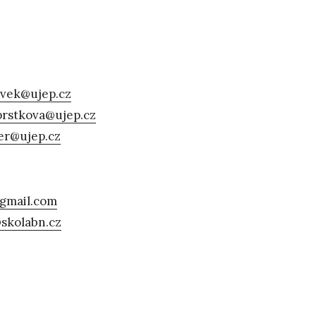
avek@ujep.cz
prstkova@ujep.cz
ner@ujep.cz
@gmail.com
skolabn.cz