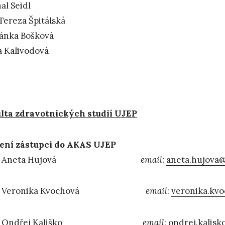
al Seidl
 Tereza Špitálská
ánka Bošková
 Kalivodová
lta zdravotnických studií UJEP
ení zástupci do AKAS UJEP
r. Aneta Hujová
email:
aneta.hujova@
 Veronika Kvochová
email
:
veronika.kv
r. Ondřej Kališko
email
:
ondrej.kalisk