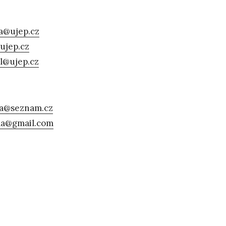
a@ujep.cz
ujep.cz
l@ujep.cz
va@seznam.cz
la@gmail.com