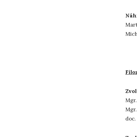
Náhr
Mart
Mich
Filo
Zvol
Mgr
Mg
doc