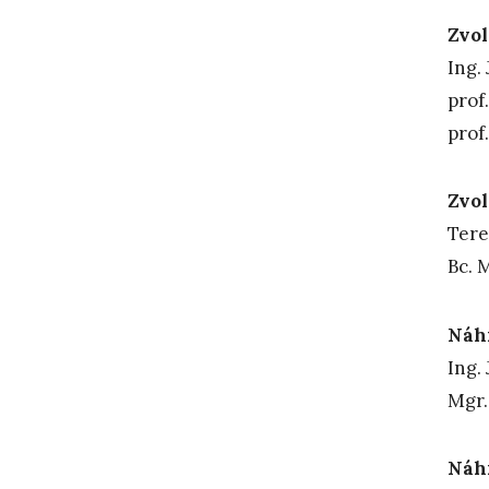
Zvol
In
pro
pro
Zvol
T
Bc
Náhr
Ing. 
Mgr.
Náhr