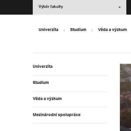
Výběr fakulty
Univerzita
Studium
Věda a výzkum
Univerzita
Studium
Věda a výzkum
Mezinárodní spolupráce