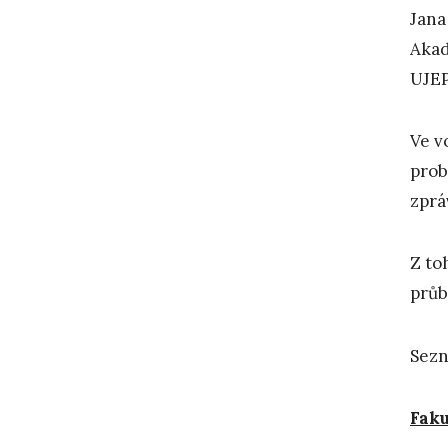
Jana
Akad
UJEP
Ve v
prob
zprá
Z to
průb
Sezn
Faku