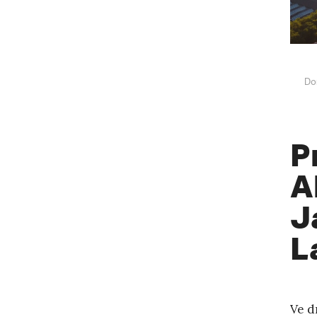
Do
P
A
J
L
Ve d