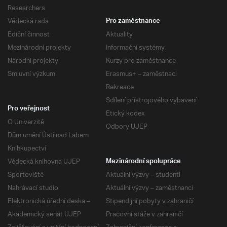
Researchers
Vědecká rada
Pro zaměstnance
Ediční činnost
Aktuality
Mezinárodní projekty
Informační systémy
Národní projekty
Kurzy pro zaměstnance
Smluvní výzkum
Erasmus+ – zaměstnaci
Rekreace
Sdílení přístrojového vybavení
Pro veřejnost
Etický kodex
O Univerzitě
Odbory UJEP
Dům umění Ústí nad Labem
Knihkupectví
Vědecká knihovna UJEP
Mezinárodní spolupráce
Sportoviště
Aktuální výzvy – studenti
Nahrávací studio
Aktuální výzvy – zaměstnanci
Elektronická úřední deska –
Stipendijní pobyty v zahraničí
Akademický senát UJEP
Pracovní stáže v zahraničí