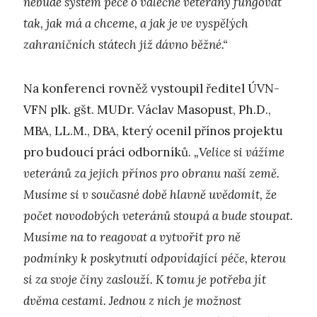
nebude systém péče o válečné veterány fungovat
tak, jak má a chceme, a jak je ve vyspělých
zahraničních státech již dávno běžné.“
Na konferenci rovněž vystoupil ředitel ÚVN-
VFN plk. gšt. MUDr. Václav Masopust, Ph.D.,
MBA, LL.M., DBA, který ocenil přínos projektu
pro budoucí práci odborníků.
„Velice si vážíme
veteránů za jejich přínos pro obranu naší země.
Musíme si v současné době hlavně uvědomit, že
počet novodobých veteránů stoupá a bude stoupat.
Musíme na to reagovat a vytvořit pro ně
podmínky k poskytnutí odpovídající péče, kterou
si za svoje činy zaslouží. K tomu je potřeba jít
dvěma cestami. Jednou z nich je možnost