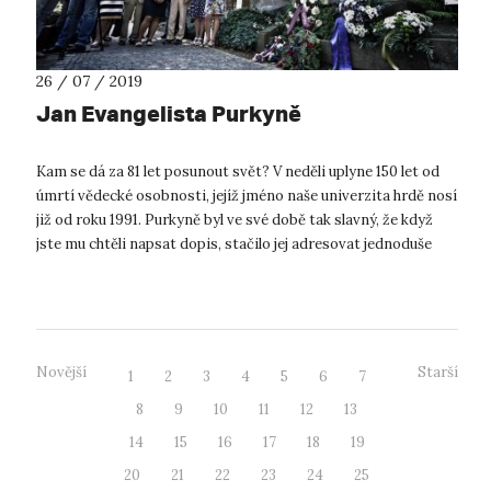
26 / 07 / 2019
Jan Evangelista Purkyně
Kam se dá za 81 let posunout svět? V neděli uplyne 150 let od
úmrtí vědecké osobnosti, jejíž jméno naše univerzita hrdě nosí
již od roku 1991. Purkyně byl ve své době tak slavný, že když
jste mu chtěli napsat dopis, stačilo jej adresovat jednoduše
"Pu...
Novější
Starší
1
2
3
4
5
6
7
8
9
10
11
12
13
14
15
16
17
18
19
20
21
22
23
24
25