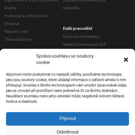
Zajišťování a vnitřní hodnocení
Zahraniční konference a
kvality
semináře
Konkurzy a volné pozice
Silverius
Další pracoviště
Napsali o nás
Centrum Informatiky
Tiskové zprávy
Vědecká knihovna UJEP
Správa kolejí a menz
Správa souhlasu se soubory
Univerzitní centrum podpory
Pro absolventy
cookie
Klub absolventů
Abychom mohli poskytovat co nejlepší zážitky, používáme technologie,
Silverius
jako jsou soubory cookie, které ukládají informace o zařízení a/nebo k nim
Pro uchazeče
přistupují. Souhlas s těmito technologiemi nám umožní zpracovávat údaje,
Přijímací řízení
jako je chování při prohlížení nebo jedinečné ID na těchto stránkách.
Neudělení souhlasu nebo jeho odvolání může negativně ovlivnit některé
E-prihlaska
Ochrana soukromí
funkce a vlastnosti.
Podmínky přijímacího řízení
Přípravné kurzy
Přijmout
Odmítnout