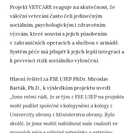
Projekt VETCARE reaguje na skutečnost, že
váleční veteráni často čelí jedinečným
sociálním, psychologickým i zdravotním
výzvám, které souvisí s jejich působením
v zahraničních operacích a službou v armádě.
Systém péče má přispět k jejich lepší integraci a
k prevenci rizik sociálního vyloučení.
Hlavní řešitel za FSE UJEP PhDr. Miroslav
Barták, Ph.D., k výsledkům projektu uvedl:
„Jsme velmi rádi, že se tým z FSE UJEP na projektu
mohl podílet společně s kolegyněmi a kolegy z
Univerzity obrany i Ministerstva obrany. Bylo
skvělé, že jsme mohli nabídnout naše znalosti ve
prospěch péče o válečné veteránky a veterány.