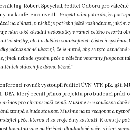
ovník Ing. Robert Speychal, ředitel Odboru pro válečné
ny, na konferenci uvedl:
„Projekt nám potvrdil, že post
ázal na oblasti, v nichž je potřeba ještě rozhodnout, jakým
uje nám také zásadní nedostatky v rámci celého resortu obr
itní služby, ale i v dalších souvisejících částech systému, 
dky jednoznačně ukazují, že je nutné, aby se tyto označené 
e, jinak nebude systém péče o válečné veterány fungovat tak
aničních státech již dávno běžné.“
onferenci rovněž vystoupil ředitel ÚVN-VFN plk. gšt. M
., DBA, který ocenil přínos projektu pro budoucí práci 
ch přínos pro obranu naší země. Musíme si v současné době
ránů stoupá a bude stoupat. Musíme na to reagovat a vytvo
ídající péče, kterou si za svoje činy zaslouží. K tomu je po
ost hospitalizace na lůžkách dlouhodobé péče, s čímž souvi