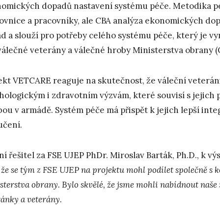
omických dopadů nastavení systému péče. Metodika pé
ovnice a pracovníky, ale CBA analýza ekonomických dopa
d a slouží pro potřeby celého systému péče, který je 
válečné veterány a válečné hroby Ministerstva obrany
ekt VETCARE reaguje na skutečnost, že váleční veteráni
hologickým i zdravotním výzvám, které souvisí s jejich
bou v armádě. Systém péče má přispět k jejich lepší integ
učení.
ní řešitel za FSE UJEP PhDr. Miroslav Barták, Ph.D., k 
, že se tým z FSE UJEP na projektu mohl podílet společně s 
sterstva obrany. Bylo skvělé, že jsme mohli nabídnout naše 
ránky a veterány.