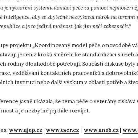
ou je vytvoření systému domácí péče za pomoci nejmodernějš
é inteligence, aby se zbytečně nezvyšoval nárok na terénn
republice a je to jediná možnost, jak jim péči zabezpečit.“
upy projektu „Koordinovaný model péče o novodobé vál
stavují jeden z kroků směrem ke standardizaci služeb a
jich rodiny dlouhodobě potřebují. Součástí diskuse byl
raxe, vzdělávání kontaktních pracovníků a dobrovolník
álních institucí nebo další výzkum v oblasti potřeb a ži
erence jasně ukázala, že téma péče o veterány získává v
rnost a je nezbytné jej dále rozvíjet.
 na:
www.ujep.cz
|
www.tacr.cz
|
www.unob.cz
|
www.