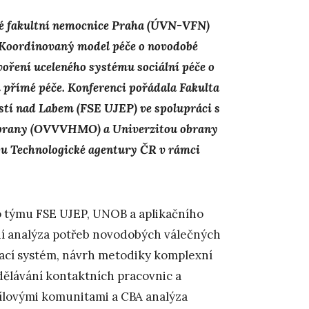
ké fakultní nemocnice Praha (ÚVN-VFN)
u Koordinovaný model péče o novodobé
voření uceleného systému sociální péče o
 přímé péče. Konferenci pořádala Fakulta
stí nad Labem (FSE UJEP) ve spolupráci s
 obrany (OVVVHMO) a Univerzitou obrany
ou Technologické agentury ČR v rámci
o týmu FSE UJEP, UNOB a aplikačního
í analýza potřeb novodobých válečných
ávací systém, návrh metodiky komplexní
dělávání kontaktních pracovnic a
 cílovými komunitami a CBA analýza