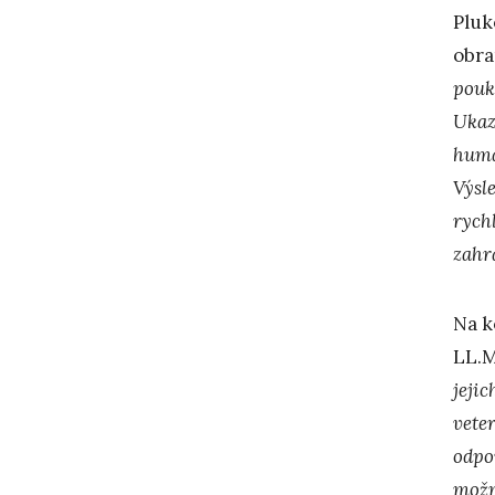
Pluk
obra
pouk
Ukaz
human
Výsle
rychl
zahr
Na k
LL.M
jeji
vete
odpov
možn