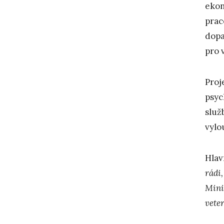
ekon
prac
dopa
pro 
Proj
psyc
služ
vylo
Hlav
rádi
Mini
vete