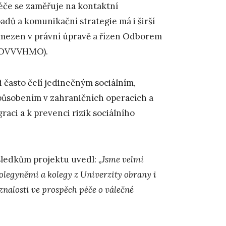
če se zaměřuje na kontaktní
dů a komunikační strategie má i širší
vymezen v právní úpravě a řízen Odborem
 (OVVVHMO).
 často čelí jedinečným sociálním,
 působením v zahraničních operacích a
raci a k prevenci rizik sociálního
výsledkům projektu uvedl:
„Jsme velmi
kolegyněmi a kolegy z Univerzity obrany i
znalosti ve prospěch péče o válečné