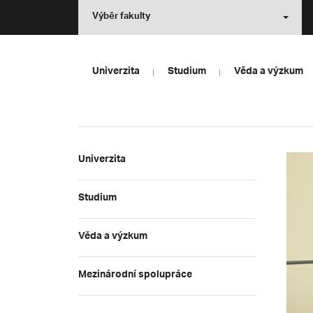
Výběr fakulty
Univerzita
Studium
Věda a výzkum
Univerzita
Studium
Věda a výzkum
Mezinárodní spolupráce