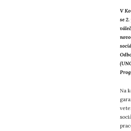
V Ko
se 2
vále
novo
soci
Odbo
(UNO
Pro
Na k
gara
vete
soci
prac