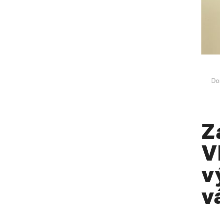
Do
Z
V
v
v