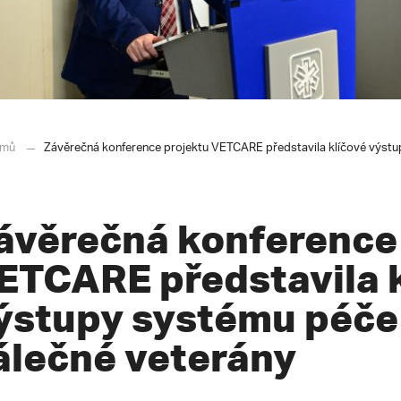
mů
Závěrečná konference projektu VETCARE představila klíčové výst
ávěrečná konference
ETCARE představila 
ýstupy systému péče
álečné veterány