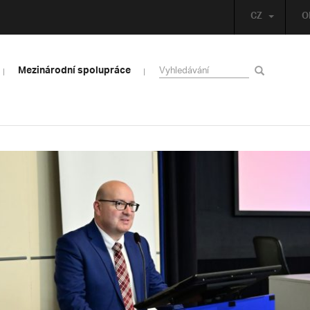
CZ
O
Mezinárodní spolupráce