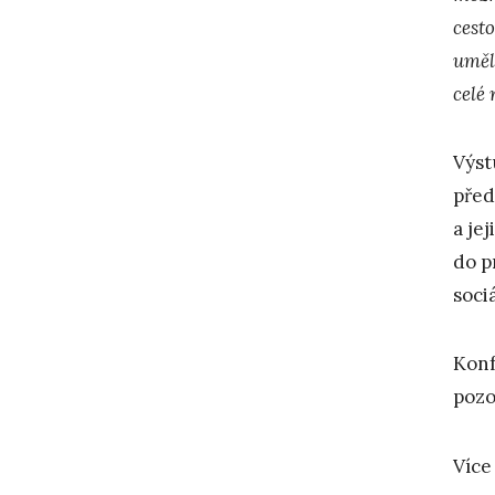
cest
uměl
celé 
Výst
před
a je
do p
soci
Konf
pozo
Více