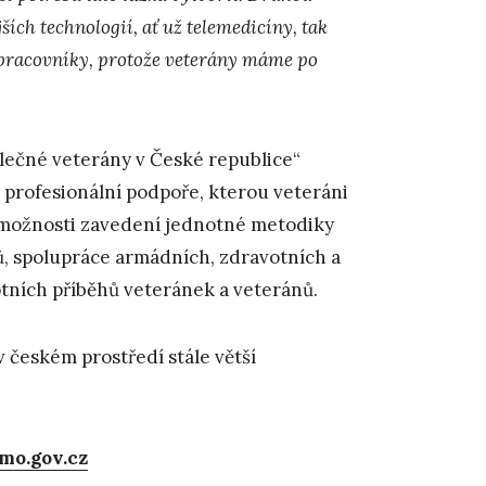
ích technologií, ať už telemedicíny, tak
í pracovníky, protože veterány máme po
ečné veterány v České republice“
 profesionální podpoře, kterou veteráni
y možnosti zavedení jednotné metodiky
ů, spolupráce armádních, zdravotních a
votních příběhů veteránek a veteránů.
 českém prostředí stále větší
mo.gov.cz