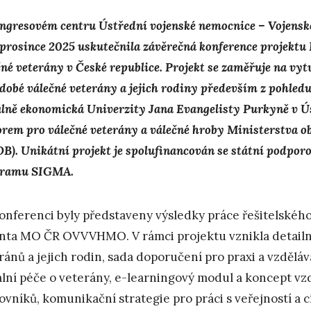
ngresovém centru Ústřední vojenské nemocnice – Vojens
. prosince 2025 uskutečnila závěrečná konference projekt
čné veterány v České republice. Projekt se zaměřuje na vyt
dobé válečné veterány a jejich rodiny především z pohledu
álně ekonomická Univerzity Jana Evangelisty Purkyně v Ú
rem pro válečné veterány a válečné hroby Ministerstva
B). Unikátní projekt je spolufinancován se státní podpor
gramu SIGMA.
onferenci byly představeny výsledky práce řešitelskéh
nta MO ČR OVVVHMO. V rámci projektu vznikla detailn
ránů a jejich rodin, sada doporučení pro praxi a vzděl
ální péče o veterány, e-learningový modul a koncept vz
ovníků, komunikační strategie pro práci s veřejností a