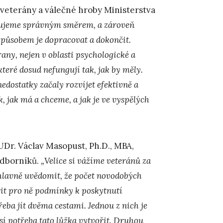
 veterány a válečné hroby Ministerstva
upujeme správným směrem, a zároveň
 způsobem je dopracovat a dokončit.
any, nejen v oblasti psychologické a
které dosud nefungují tak, jak by měly.
nedostatky začaly rozvíjet efektivně a
, jak má a chceme, a jak je ve vyspělých
UDr. Václav Masopust, Ph.D., MBA,
odborníků.
„Velice si vážíme veteránů za
 hlavně uvědomit, že počet novodobých
řit pro ně podmínky k poskytnutí
třeba jít dvěma cestami. Jednou z nich je
sí potřeba tato lůžka vytvořit. Druhou