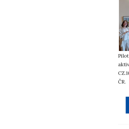
Pilo
akti
CZ.1
ČR.