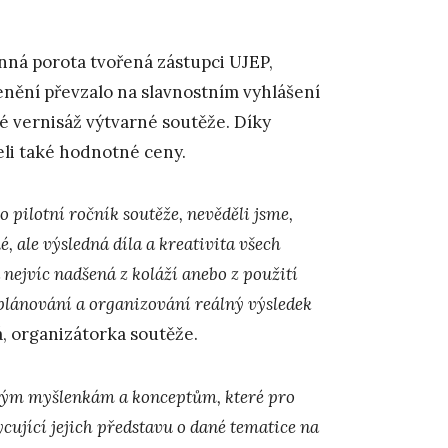
enná porota tvořená zástupci UJEP,
enění převzalo na slavnostním vyhlášení
é vernisáž výtvarné soutěže. Díky
želi také hodnotné ceny.
 o pilotní ročník soutěže, nevěděli jsme,
 ale výsledná díla a kreativita všech
nejvíc nadšená z koláží anebo z použití
 plánování a organizování reálný výsledek
á, organizátorka soutěže.
vým myšlenkám a konceptům, které pro
ycující jejich představu o dané tematice na