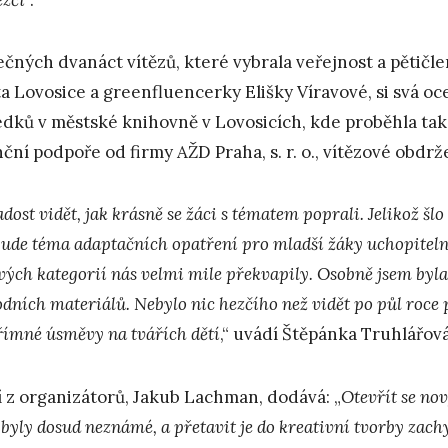
čných dvanáct vítězů, které vybrala veřejnost a pětičl
a Lovosice a greenfluencerky Elišky Víravové, si svá oc
edků v městské knihovně v Lovosicích, kde proběhla tak
nční podpoře od firmy AŽD Praha, s. r. o., vítězové obdr
adost vidět, jak krásně se žáci s tématem poprali. Jelikož šlo
bude téma adaptačních opatření pro mladší žáky uchopitelné,
vých kategorií nás velmi mile překvapily. Osobně jsem byla 
odních materiálů. Nebylo nic hezčího než vidět po půl roce
římné úsměvy na tvářích dětí
,“ uvádí Štěpánka Truhlářov
í z organizátorů, Jakub Lachman, dodává: „
Otevřít se no
byly dosud neznámé, a přetavit je do kreativní tvorby zach