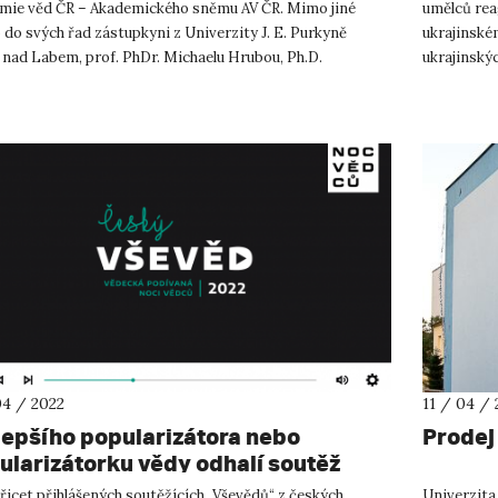
mie věd ČR – Akademického sněmu AV ČR. Mimo jiné
umělců rea
o do svých řad zástupkyni z Univerzity J. E. Purkyně
ukrajinské
 nad Labem, prof. PhDr. Michaelu Hrubou, Ph.D.
ukrajinskýc
mický sněm Aka...
Revika a Vla
04 / 2022
11 / 04 / 
lepšího popularizátora nebo
Prodej 
ularizátorku vědy odhalí soutěž
ký Vševěd
řicet přihlášených soutěžících „Vševědů“ z českých
Univerzita