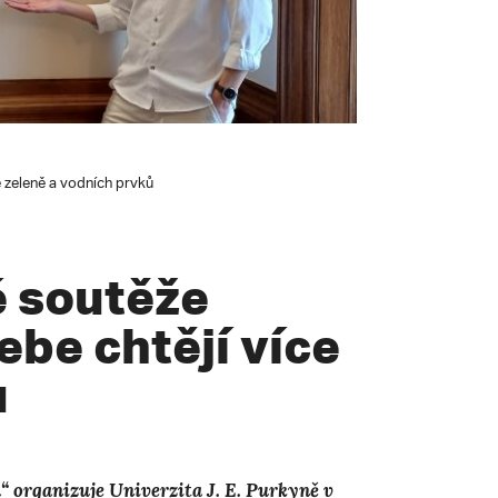
e zeleně a vodních prvků
é soutěže
ebe chtějí více
ů
“ organizuje Univerzita J. E. Purkyně v