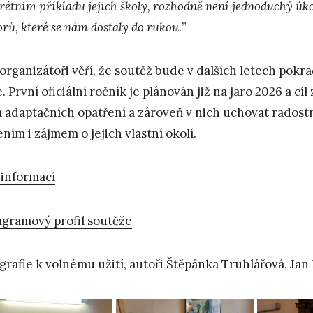
rétním příkladu jejich školy, rozhodně není jednoduchý úkol
orů, které se nám dostaly do rukou.
”
organizátoři věří, že soutěž bude v dalších letech pokr
. První oficiální ročník je plánován již na jaro 2026 a cí
 adaptačních opatření a zároveň v nich uchovat radost
ením i zájmem o jejich vlastní okolí.
 informací
agramový profil soutěže
grafie k volnému užití, autoři Štěpánka Truhlářová, Ja