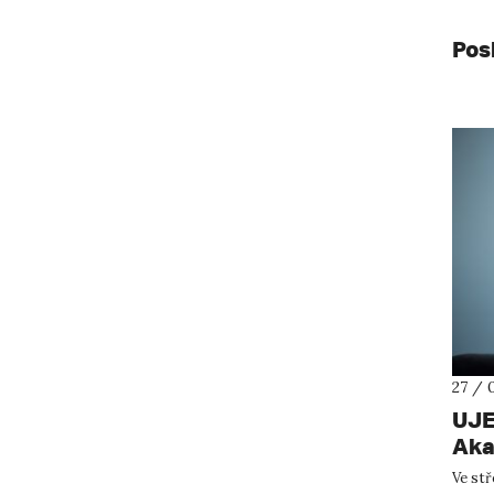
Pos
27 / 
UJE
Aka
Ve stř