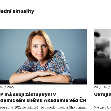
lední aktuality
04 / 2022
20 / 04 /
P má svoji zástupkyni v
Ukraji
demickém sněmu Akademie věd ČR
edu 20. 4. 2022 se uskutečnilo zasedání nejvyššího orgánu
Výstava Ukr