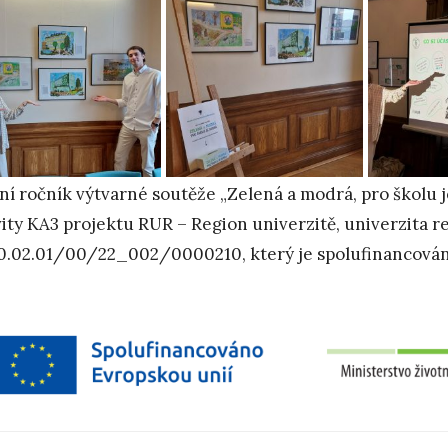
tní ročník výtvarné soutěže „Zelená a modrá, pro školu j
vity KA3 projektu RUR – Region univerzitě, univerzita re
0.02.01/00/22_002/0000210, který je spolufinancován