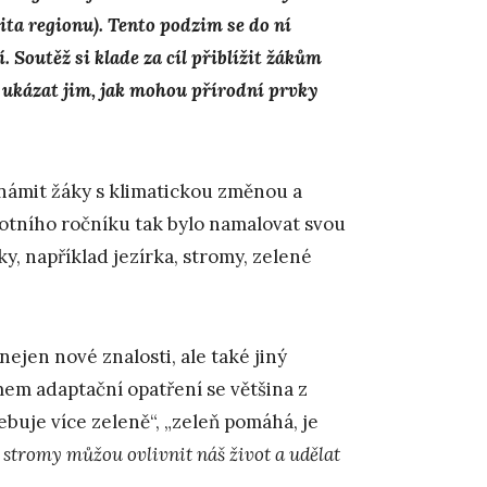
ta regionu). Tento podzim se do ní
í. Soutěž si klade za cíl přiblížit žákům
 ukázat jim, jak mohou přírodní prvky
námit žáky s klimatickou změnou a
otního ročníku tak bylo namalovat svou
ky, například jezírka, stromy, zelené
nejen nové znalosti, ale také jiný
mem adaptační opatření se většina z
ebuje více zeleně“, „zeleň pomáhá, je
a stromy můžou ovlivnit náš život a udělat