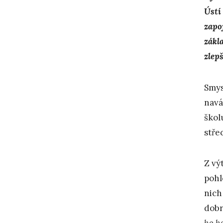
Ústí
zapoj
zákl
zlepš
Smys
navá
škol
stře
Z vý
pohl
nich
dobr
ho h