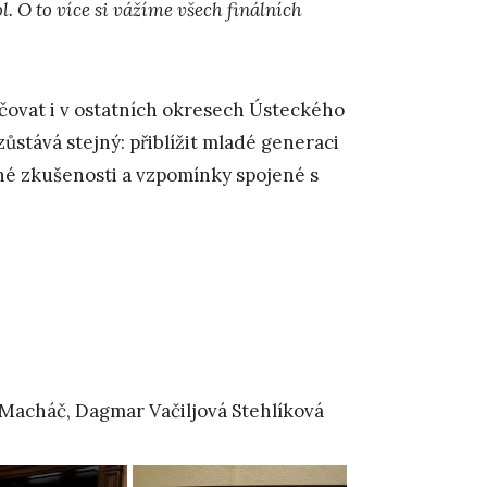
. O to více si vážíme všech finálních
ačovat i v ostatních okresech Ústeckého
l zůstává stejný: přiblížit mladé generaci
né zkušenosti a vzpomínky spojené s
n Macháč, Dagmar Vačiljová Stehlíková