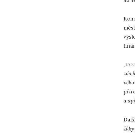
Kone
měst
výsl
fina
„
Je r
zda 
věko
přír
a up
Dalš
žáky 