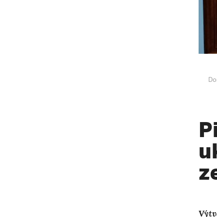
Do
P
u
z
Výtv