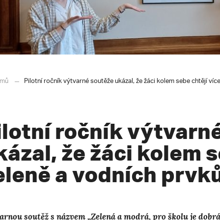
mů
Pilotní ročník výtvarné soutěže ukázal, že žáci kolem sebe chtějí víc
ilotní ročník výtvarn
kázal, že žáci kolem s
eleně a vodních prvk
arnou soutěž s názvem „Zelená a modrá, pro školu je dobrá