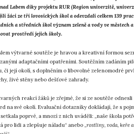
 nad Labem díky projektu RUR (Region univerzitě, univerzi
ili žáci ze tří lovosických škol a odevzdali celkem 139 prac
adních a středních škol význam zeleně a vody ve městech a
ovat prostředí jejich školy.
lem výtvarné soutěže je hravou a kreativní formou sez
zanými adaptačními opatřeními. Soutěžním zadáním pil
u, či její okolí, s doplněním o libovolné zelenomodré prv
chy, živé stěny nebo dešťové zahrady.
tvarných reakcí žáků je zřejmé, že si ze soutěže odnesli 
ed na své okolí. Evaluační dotazníky dokládají, že s poj
 setkala poprvé, a mnozí z nich uváděli: „naše škola potř
á pro lidi a zlepšuje náladu“ anebo „
rostliny, voda, keře 
ezčí
“.