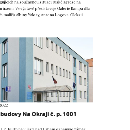
gujících na současnou situaci ruské agrese na
m území. Ve výstavě představuje Galerie Rampa díla
h malířů Albiny Yalozy, Antona Logova, Oleksii
d...
2022
budovy Na Okraji č. p. 1001
 J. E. Purkyně v Ústí nad Labem oznamuje záměr