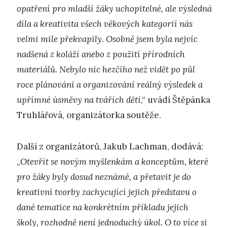
opatření pro mladší žáky uchopitelné, ale výsledná
díla a kreativita všech věkových kategorií nás
velmi mile překvapily. Osobně jsem byla nejvíc
nadšená z koláží anebo z použití přírodních
materiálů. Nebylo nic hezčího než vidět po půl
roce plánování a organizování reálný výsledek a
upřímné úsměvy na tvářích dětí
,“ uvádí Štěpánka
Truhlářová, organizátorka soutěže.
Další z organizátorů, Jakub Lachman, dodává:
„
Otevřít se novým myšlenkám a konceptům, které
pro žáky byly dosud neznámé, a přetavit je do
kreativní tvorby zachycující jejich představu o
dané tematice na konkrétním příkladu jejich
školy, rozhodně není jednoduchý úkol. O to více si