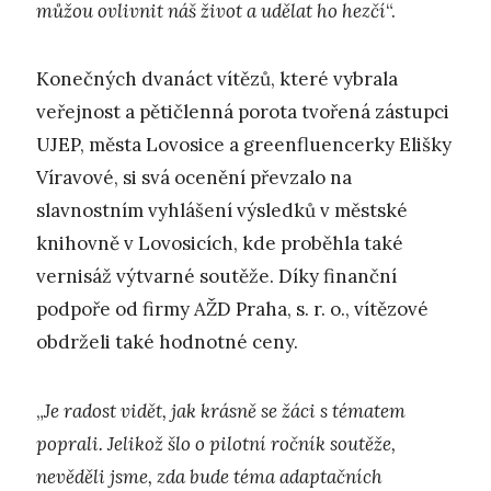
můžou ovlivnit náš život a udělat ho hezčí
“.
Konečných dvanáct vítězů, které vybrala
veřejnost a pětičlenná porota tvořená zástupci
UJEP, města Lovosice a greenfluencerky Elišky
Víravové, si svá ocenění převzalo na
slavnostním vyhlášení výsledků v městské
knihovně v Lovosicích, kde proběhla také
vernisáž výtvarné soutěže. Díky finanční
podpoře od firmy AŽD Praha, s. r. o., vítězové
obdrželi také hodnotné ceny.
„
Je radost vidět, jak krásně se žáci s tématem
poprali. Jelikož šlo o pilotní ročník soutěže,
nevěděli jsme, zda bude téma adaptačních