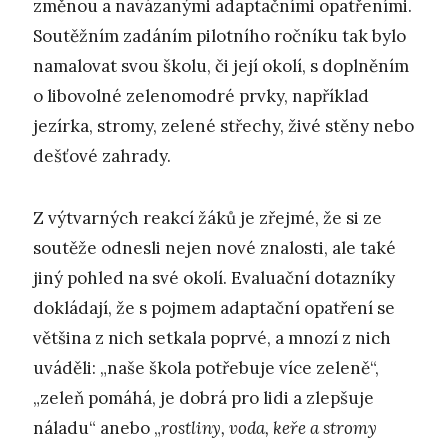
změnou a navázanými adaptačními opatřeními.
Soutěžním zadáním pilotního ročníku tak bylo
namalovat svou školu, či její okolí, s doplněním
o libovolné zelenomodré prvky, například
jezírka, stromy, zelené střechy, živé stěny nebo
dešťové zahrady.
Z výtvarných reakcí žáků je zřejmé, že si ze
soutěže odnesli nejen nové znalosti, ale také
jiný pohled na své okolí. Evaluační dotazníky
dokládají, že s pojmem adaptační opatření se
většina z nich setkala poprvé, a mnozí z nich
uváděli: „naše škola potřebuje více zeleně“,
„zeleň pomáhá, je dobrá pro lidi a zlepšuje
náladu“ anebo „
rostliny, voda, keře a stromy