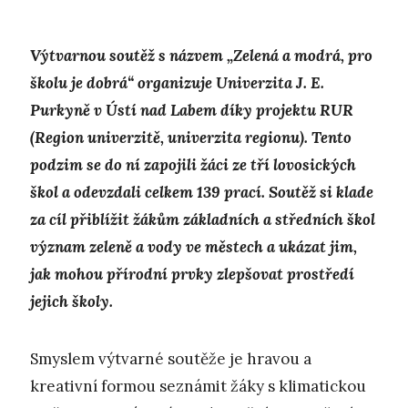
Výtvarnou soutěž s názvem „Zelená a modrá, pro
školu je dobrá“ organizuje Univerzita J. E.
Purkyně v Ústí nad Labem díky projektu RUR
(Region univerzitě, univerzita regionu). Tento
podzim se do ní zapojili žáci ze tří lovosických
škol a odevzdali celkem 139 prací. Soutěž si klade
za cíl přiblížit žákům základních a středních škol
význam zeleně a vody ve městech a ukázat jim,
jak mohou přírodní prvky zlepšovat prostředí
jejich školy.
Smyslem výtvarné soutěže je hravou a
kreativní formou seznámit žáky s klimatickou