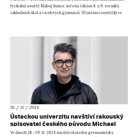
fyzikální soutěž Náboj Junior, určená žákům 8. a 9. ročníků
základních škol a víceletých gymnázií. Účastníci soutěžili ve
120minutovém týmo...
26 / 11 / 2024
Ústeckou univerzitu navštíví rakouský
spisovatel českého původu Michael
Stavarič
Ve dnech 28.–29. 11. 2024 navštíví katedru germanistiky