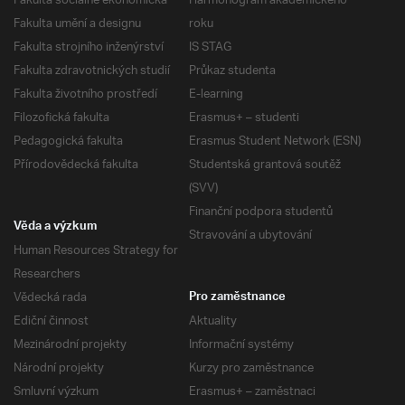
Fakulta sociálně ekonomická
Harmonogram akademického
Fakulta umění a designu
roku
Fakulta strojního inženýrství
IS STAG
Fakulta zdravotnických studií
Průkaz studenta
Fakulta životního prostředí
E-learning
Filozofická fakulta
Erasmus+ – studenti
Pedagogická fakulta
Erasmus Student Network (ESN)
Přírodovědecká fakulta
Studentská grantová soutěž
(SVV)
Finanční podpora studentů
Věda a výzkum
Stravování a ubytování
Human Resources Strategy for
Researchers
Vědecká rada
Pro zaměstnance
Ediční činnost
Aktuality
Mezinárodní projekty
Informační systémy
Národní projekty
Kurzy pro zaměstnance
Smluvní výzkum
Erasmus+ – zaměstnaci