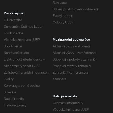
Rekreace
Sdílení přístrojového vybavení
Pro veřejnost
Etický kodex
O Univerzitě
Odbory UJEP
Dům umění Ústí nad Labem
Knihkupectví
Vědecká knihovna UJEP
Mezinárodní spolupráce
Sportoviště
Aktuální výzvy – studenti
Nahrávací studio
Aktuální výzvy – zaměstnanci
Elektronická úřední deska –
Stipendijní pobyty v zahraničí
Akademický senát UJEP
Pracovní stáže v zahraničí
Zajišťování a vnitřní hodnocení
Zahraniční konference a
kvality
semináře
Konkurzy a volné pozice
Silverius
Další pracoviště
Napsali o nás
Centrum Informatiky
Tiskové zprávy
Vědecká knihovna UJEP