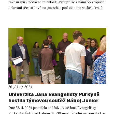
také uranu v nedávné minulosti. Vydejte se s námi po stopách
dolování těchto kovů na povrchu i pod zemí na saské i české
straně hor, v...
26 / 11 / 2024
Univerzita Jana Evangelisty Purkyně
hostila týmovou soutěž Náboj Junior
Dne 22. 11. 2024 proběhla na Univerzitě Jana Evangelisty
Purkyně v Ústí nad Labem (UJEP) mezinárodní matematicko-