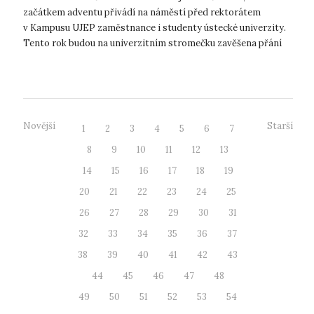
začátkem adventu přivádí na náměstí před rektorátem
v Kampusu UJEP zaměstnance i studenty ústecké univerzity.
Tento rok budou na univerzitním stromečku zavěšena přání
dětí z Azylového domu pro...
Novější
Starší
1
2
3
4
5
6
7
8
9
10
11
12
13
14
15
16
17
18
19
20
21
22
23
24
25
26
27
28
29
30
31
32
33
34
35
36
37
38
39
40
41
42
43
44
45
46
47
48
49
50
51
52
53
54