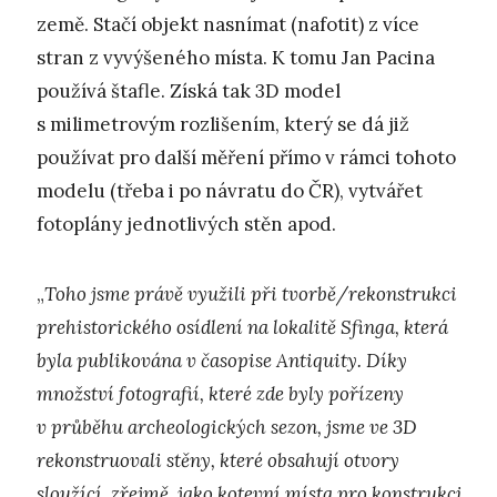
země. Stačí objekt nasnímat (nafotit) z více
stran z vyvýšeného místa. K tomu Jan Pacina
používá štafle. Získá tak 3D model
s milimetrovým rozlišením, který se dá již
používat pro další měření přímo v rámci tohoto
modelu (třeba i po návratu do ČR), vytvářet
fotoplány jednotlivých stěn apod.
„
Toho jsme právě využili při tvorbě/rekonstrukci
prehistorického osídlení na lokalitě Sfinga, která
byla publikována v časopise Antiquity. Díky
množství fotografií, které zde byly pořízeny
v průběhu archeologických sezon, jsme ve 3D
rekonstruovali stěny, které obsahují otvory
sloužící, zřejmě, jako kotevní místa pro konstrukci