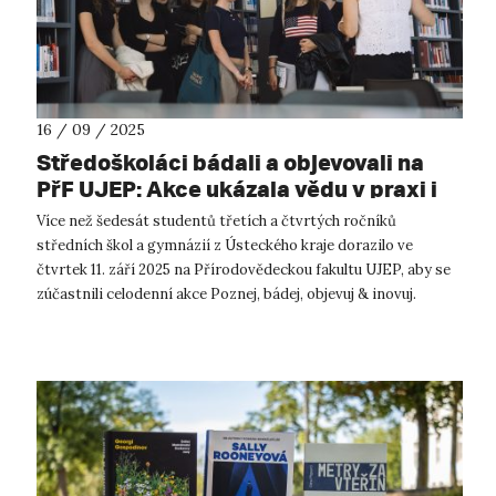
16 / 09 / 2025
Středoškoláci bádali a objevovali na
PřF UJEP: Akce ukázala vědu v praxi i
kouzlo učitelství
Více než šedesát studentů třetích a čtvrtých ročníků
středních škol a gymnázií z Ústeckého kraje dorazilo ve
čtvrtek 11. září 2025 na Přírodovědeckou fakultu UJEP, aby se
zúčastnili celodenní akce Poznej, bádej, objevuj & inovuj.
Fakulta ji připrav...