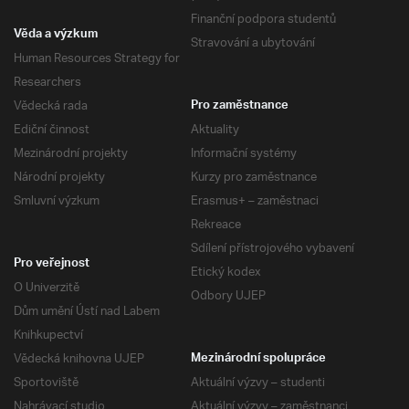
Finanční podpora studentů
Věda a výzkum
Stravování a ubytování
Human Resources Strategy for
Researchers
Vědecká rada
Pro zaměstnance
Ediční činnost
Aktuality
Mezinárodní projekty
Informační systémy
Národní projekty
Kurzy pro zaměstnance
Smluvní výzkum
Erasmus+ – zaměstnaci
Rekreace
Sdílení přístrojového vybavení
Pro veřejnost
Etický kodex
O Univerzitě
Odbory UJEP
Dům umění Ústí nad Labem
Knihkupectví
Vědecká knihovna UJEP
Mezinárodní spolupráce
Sportoviště
Aktuální výzvy – studenti
Nahrávací studio
Aktuální výzvy – zaměstnanci