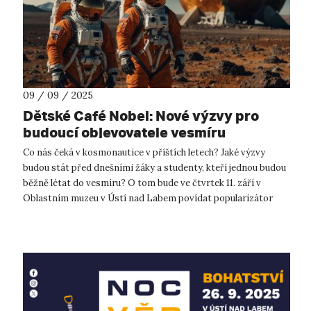
09 / 09 / 2025
Dětské Café Nobel: Nové výzvy pro
budoucí objevovatele vesmíru
Co nás čeká v kosmonautice v příštích letech? Jaké výzvy
budou stát před dnešními žáky a studenty, kteří jednou budou
běžně létat do vesmíru? O tom bude ve čtvrtek 11. září v
Oblastním muzeu v Ústí nad Labem povídat popularizátor
kosmonautiky Milan Hal...