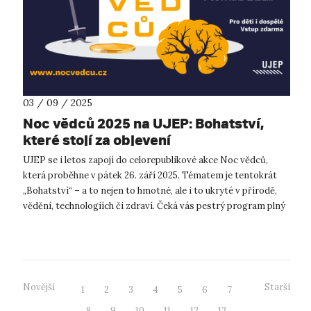
03 / 09 / 2025
Noc vědců 2025 na UJEP: Bohatství,
které stojí za objevení
UJEP se i letos zapojí do celorepublikové akce Noc vědců,
která proběhne v pátek 26. září 2025. Tématem je tentokrát
„Bohatství“ – a to nejen to hmotné, ale i to ukryté v přírodě,
vědění, technologiích či zdraví. Čeká vás pestrý program plný
pokusů, ob...
Novější
Starší
1
2
3
4
5
6
7
8
9
10
11
12
13