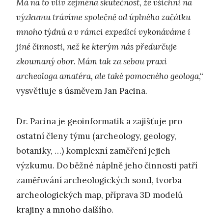
Má na to vliv zejména skutečnost, že všichni na
výzkumu trávíme společně od úplného začátku
mnoho týdnů a v rámci expedicí vykonáváme i
jiné činnosti, než ke kterým nás předurčuje
zkoumaný obor. Mám tak za sebou praxi
archeologa amatéra, ale také pomocného geologa
,“
vysvětluje s úsměvem Jan Pacina.
Dr. Pacina je geoinformatik a zajišťuje pro
ostatní členy týmu (archeology, geology,
botaniky, …) komplexní zaměření jejich
výzkumu. Do běžné náplně jeho činnosti patří
zaměřování archeologických sond, tvorba
archeologických map, příprava 3D modelů
krajiny a mnoho dalšího.