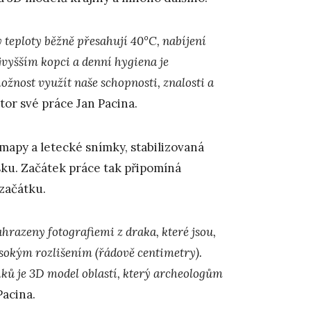
teploty běžně přesahují 40°C, nabíjení
ejvyšším kopci a denní hygiena je
žnost využít naše schopnosti, znalosti a
otor své práce Jan Pacina.
mapy a letecké snímky, stabilizovaná
ku. Začátek práce tak připomíná
 začátku.
hrazeny fotografiemi z draka, které jsou,
ysokým rozlišením (řádově centimetry).
ů je 3D model oblastí, který archeologům
Pacina.