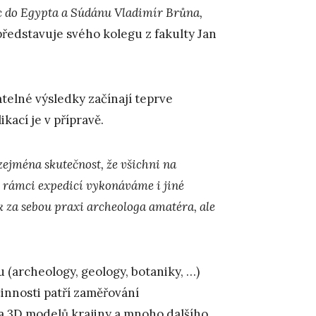
ic do Egypta a Súdánu Vladimír Brůna,
 představuje svého kolegu z fakulty Jan
telné výsledky začínají teprve
kací je v přípravě.
zejména skutečnost, že všichni na
 rámci expedicí vykonáváme i jiné
 za sebou praxi archeologa amatéra, ale
u (archeology, geology, botaniky, …)
innosti patří zaměřování
a 3D modelů krajiny a mnoho dalšího.