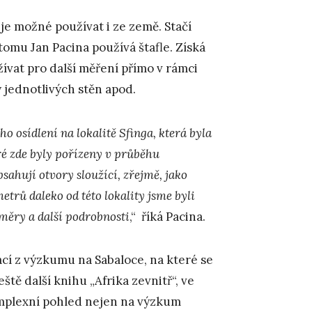
e možné používat i ze země. Stačí
 tomu Jan Pacina používá štafle. Získá
žívat pro další měření přímo v rámci
y jednotlivých stěn apod.
 osídlení na lokalitě Sfinga, která byla
ré zde byly pořízeny v průběhu
sahují otvory sloužící, zřejmě, jako
etrů daleko od této lokality jsme byli
ůměry a další podrobnosti
,“ říká Pacina.
kací z výzkumu na Sabaloce, na které se
eště další knihu „Afrika zevnitř“, ve
omplexní pohled nejen na výzkum