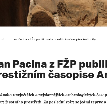
mů
Jan Pacina z FŽP publikoval v prestižním časopise Antiquity
an Pacina z FŽP publi
restižním časopise A
ednoho z největších a nejslavnějších archeologických časop
lty životního prostředí. Za poslední roky se jedná teprve 