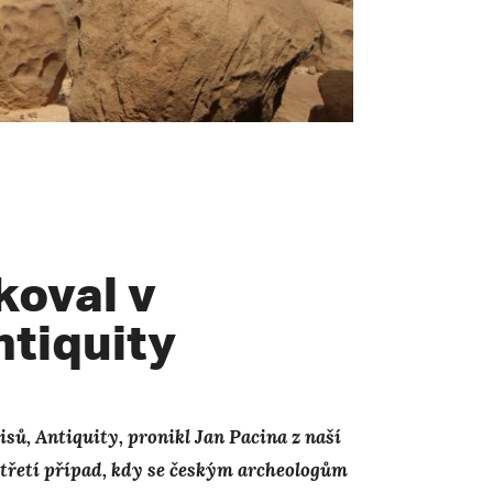
koval v
ntiquity
isů, Antiquity, pronikl Jan Pacina z naší
o třetí případ, kdy se českým archeologům