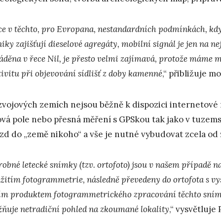
ce v těchto, pro Evropana, nestandardních podmínkách, kdy 
iky zajišťují dieselové agregáty, mobilní signál je jen na n
áděna v řece Nil, je přesto velmi zajímavá, protože máme mo
tivitu při objevování sídlišť z doby kamenné
,“ přibližuje m
zvojových zemích nejsou běžně k dispozici internetové 
vá pole nebo přesná měření s GPSkou tak jako v tuzems
ezd do „země nikoho“ a vše je nutné vybudovat zcela od
obné letecké snímky (tzv. ortofoto) jsou v našem případě na
užitím fotogrammetrie, následně převedeny do ortofota s v
ím produktem fotogrammetrického zpracování těchto snímk
ňuje netradiční pohled na zkoumané lokality
,“ vysvětluje 