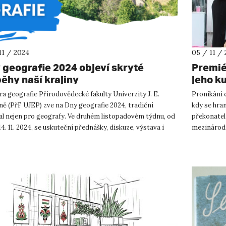
11 / 2024
05 / 11 /
 geografie 2024 objeví skryté
Premié
běhy naší krajiny
jeho k
a geografie Přírodovědecké fakulty Univerzity J. E.
Pronikání c
ě (PřF UJEP) zve na Dny geografie 2024, tradiční
kdy se hra
al nejen pro geografy. Ve druhém listopadovém týdnu, od
překonatel
 14. 11. 2024, se uskuteční přednášky, diskuze, výstava i
mezinárodní
t, kter...
rozmanité.