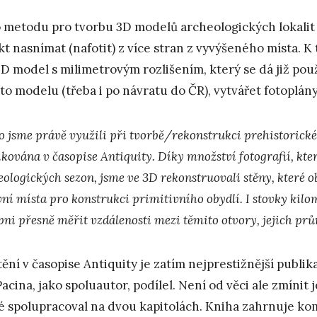
 metodu pro tvorbu 3D modelů archeologických lokalit j
kt nasnímat (nafotit) z více stran z vyvýšeného místa. K
3D model s milimetrovým rozlišením, který se dá již pou
to modelu (třeba i po návratu do ČR), vytvářet fotoplán
 jsme právě využili při tvorbě/rekonstrukci prehistorického
ikována v časopise Antiquity. Díky množství fotografií, kte
ologických sezon, jsme ve 3D rekonstruovali stěny, které ob
ní místa pro konstrukci primitivního obydlí. I stovky kilom
pni přesně měřit vzdálenosti mezi těmito otvory, jejich pr
tění v časopise Antiquity je zatím nejprestižnější publi
Pacina, jako spoluautor, podílel. Není od věci ale zmínit j
é spolupracoval na dvou kapitolách. Kniha zahrnuje k