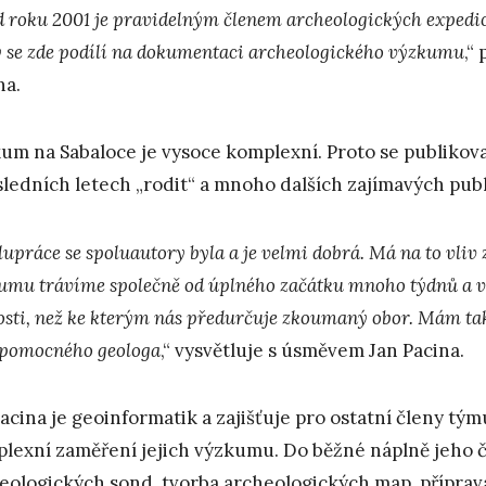
od roku 2001 je pravidelným členem archeologických exped
ý se zde podílí na dokumentaci archeologického výzkumu
,“
na.
um na Sabaloce je vysoce komplexní. Proto se publikova
sledních letech „rodit“ a mnoho dalších zajímavých publi
upráce se spoluautory byla a je velmi dobrá. Má na to vliv 
umu trávíme společně od úplného začátku mnoho týdnů a v
osti, než ke kterým nás předurčuje zkoumaný obor. Mám tak
 pomocného geologa
,“ vysvětluje s úsměvem Jan Pacina.
Pacina je geoinformatik a zajišťuje pro ostatní členy tým
lexní zaměření jejich výzkumu. Do běžné náplně jeho č
eologických sond, tvorba archeologických map, příprav