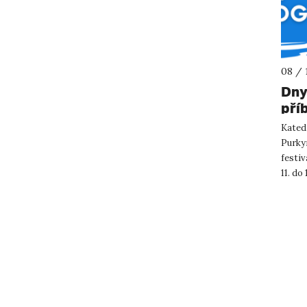
08 / 
Dny
pří
Katedr
Purkyn
festiv
11. do
koncer