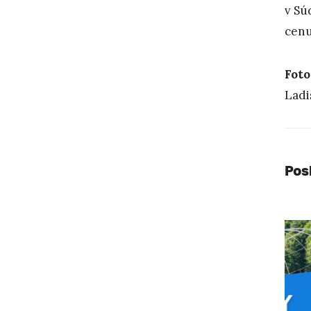
v Sú
cenu
Foto
Ladi
Pos