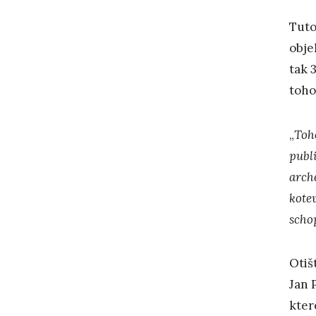
Tuto
obje
tak 
toho
„
Toho
publ
arche
kotev
scho
Otiš
Jan 
kter