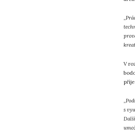
„
Prá
techn
prov
krea
V ro
bodo
příj
„
Podr
s vy
Dalš
umož