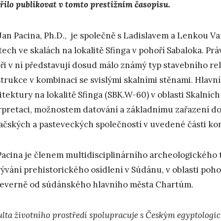
řilo publikovat v tomto prestižním časopisu.
 Jan Pacina, Ph.D., je společně s Ladislavem a Lenkou 
tech ve skalách na lokalitě Sfinga v pohoří Sabaloka. Práv
ři v ní představují dosud málo známý typ stavebního rel
trukce v kombinaci se svislými skalními stěnami. Hlavn
itektury na lokalitě Sfinga (SBK.W-60) v oblasti Skalních
rpretaci, možnostem datování a základnímu zařazení do
ačských a pasteveckých společností v uvedené části ko
Pacina je členem multidisciplinárního archeologického 
ývání prehistorického osídlení v Súdánu, v oblasti pohoří
everně od súdánského hlavního města Chartúm.
ulta životního prostředí spolupracuje s Českým egyptologic