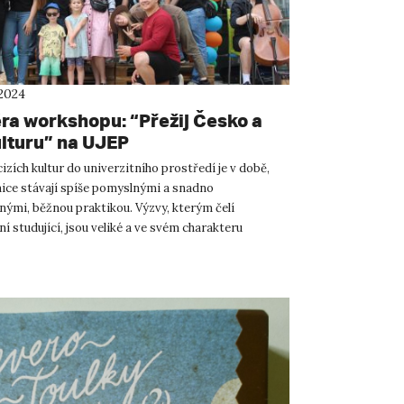
 2024
ra workshopu: “Přežij Česko a
ulturu” na UJEP
izích kultur do univerzitního prostředí je v době,
nice stávají spíše pomyslnými a snadno
nými, běžnou praktikou. Výzvy, kterým čelí
 studující, jsou veliké a ve svém charakteru
 Právě s úmyslem zmírn...