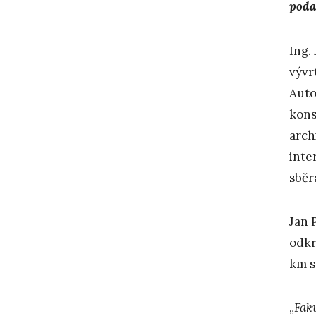
poda
Ing.
vývr
Auto
kons
arch
inte
sběr
Jan 
odkr
km s
„
Fak