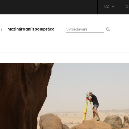
CZ
O
Mezinárodní spolupráce