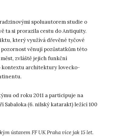
Varadzinovými spoluautorem studie o
ě ta si prorazila cestu do Antiquity.
iktu, který využívá dřevěné tyčové
í pozornost věnují pozůstatkům této
 měst, zvláště jejich funkční
 kontextu architektury lovecko-
ntinentu.
týmu od roku 2011 a participuje na
 Sabaloka (6. nilský katarakt) ležící 100
kým ústavem FF UK Praha více jak 15 let.