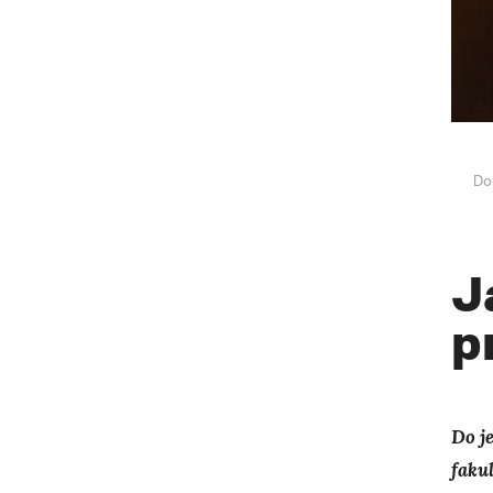
Do
J
p
Do j
faku