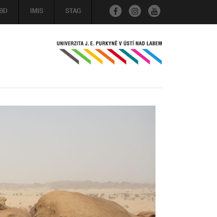
BD
IMIS
STAG