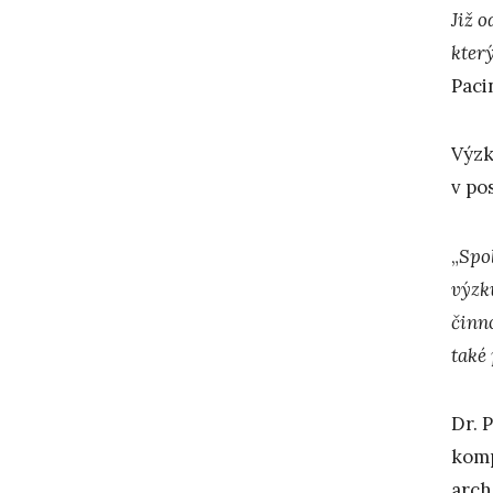
Již 
kter
Paci
Výzk
v po
„
Spol
výzk
činn
také
Dr. 
komp
arch