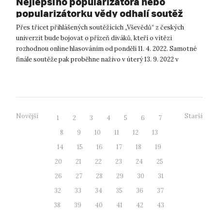
Nejlepšího popularizátora nebo
popularizátorku vědy odhalí soutěž
Český Vševěd
Přes třicet přihlášených soutěžících „Vševědů“ z českých
univerzit bude bojovat o přízeň diváků, kteří o vítězi
rozhodnou online hlasováním od pondělí 11. 4. 2022. Samotné
finále soutěže pak proběhne naživo v úterý 13. 9. 2022 v
Univerzitním kině Scala...
Novější
Starší
1
2
3
4
5
6
7
8
9
10
11
12
13
14
15
16
17
18
19
20
21
22
23
24
25
26
27
28
29
30
31
32
33
34
35
36
37
38
39
40
41
42
43