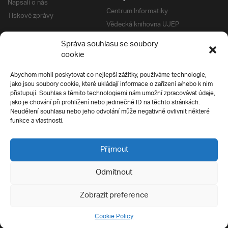
Napsali o nás
Centrum Informatiky
Tiskové zprávy
Vědecká knihovna UJEP
Správa kolejí a menz
Správa souhlasu se soubory
Univerzitní centrum podpory
Pro absolventy
cookie
Klub absolventů
Abychom mohli poskytovat co nejlepší zážitky, používáme technologie,
Silverius
jako jsou soubory cookie, které ukládají informace o zařízení a/nebo k nim
Pro uchazeče
přistupují. Souhlas s těmito technologiemi nám umožní zpracovávat údaje,
Přijímací řízení
jako je chování při prohlížení nebo jedinečné ID na těchto stránkách.
Neudělení souhlasu nebo jeho odvolání může negativně ovlivnit některé
E-prihlaska
Ochrana soukromí
funkce a vlastnosti.
Podmínky přijímacího řízení
Přípravné kurzy
Přijmout
Odmítnout
Všechna práva vyhrazena
Zobrazit preference
Cookie Policy