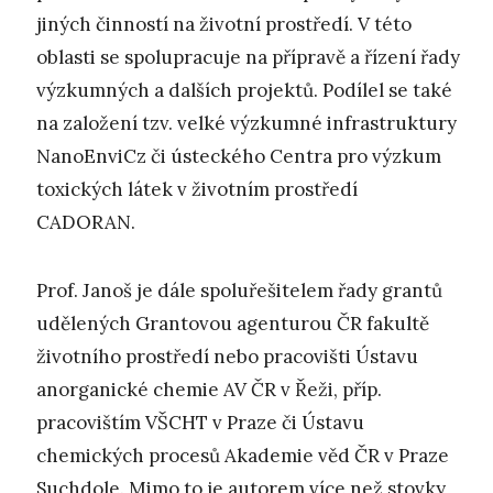
jiných činností na životní prostředí. V této
oblasti se spolupracuje na přípravě a řízení řady
výzkumných a dalších projektů. Podílel se také
na založení tzv. velké výzkumné infrastruktury
NanoEnviCz či ústeckého Centra pro výzkum
toxických látek v životním prostředí
CADORAN.
Prof. Janoš je dále spoluřešitelem řady grantů
udělených Grantovou agenturou ČR fakultě
životního prostředí nebo pracovišti Ústavu
anorganické chemie AV ČR v Řeži, příp.
pracovištím VŠCHT v Praze či Ústavu
chemických procesů Akademie věd ČR v Praze
Suchdole. Mimo to je autorem více než stovky