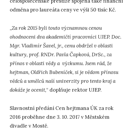
celospolečenské prestiže spojena také finanční
odměna pro laureáta ceny ve výši 50 tisíc Kč.
„
Za rok 2015 byli touto významnou cenou
ohodnoceni dva akademičtí pracovníci UJEP. Doc.
Mgr. Vladimír Šavel, jr., cenu obdržel v oblasti
kultury, prof. RNDr. Pavla Čapková, DrSc., za
přínos v oblasti vědy a výzkumu. Jsem rád, že
hejtman, Oldřich Bubeníček, si je vědom přínosu
vědců a umělců naší univerzity pro tento kraj a
dokáže je ocenit,
“ doplňuje rektor UJEP.
Slavnostní předání Cen hejtmana ÚK za rok
2016 proběhne dne 3. 10. 2017 v Městském
divadle v Mostě.