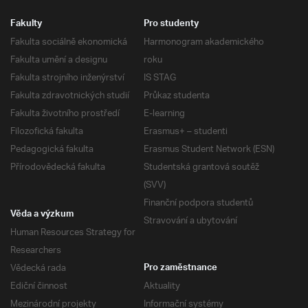
Fakulty
Pro studenty
Fakulta sociálně ekonomická
Harmonogram akademického
Fakulta umění a designu
roku
Fakulta strojního inženýrství
IS STAG
Fakulta zdravotnických studií
Průkaz studenta
Fakulta životního prostředí
E-learning
Filozofická fakulta
Erasmus+ – studenti
Pedagogická fakulta
Erasmus Student Network (ESN)
Přírodovědecká fakulta
Studentská grantová soutěž
(SVV)
Finanční podpora studentů
Věda a výzkum
Stravování a ubytování
Human Resources Strategy for
Researchers
Vědecká rada
Pro zaměstnance
Ediční činnost
Aktuality
Mezinárodní projekty
Informační systémy