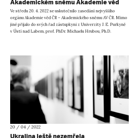
Akademickém sněmu Akademie věd
ČR
Ve středu 20. 4. 2022 se uskutečnilo zasedání nejvyššího
orgánu Akademie věd ČR – Akademického sněmu AV ČR. Mimo
jiné přijalo do svých řad zástupkyni z Univerzity J. E. Purkyně
v Ústí nad Labem, prof. PhDr. Michaelu Hrubou, Ph.D.
Akademický sněm Aka...
20 / 04 / 2022
Ukrajina ještě nezemřela