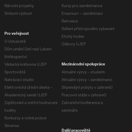
Národní projekty
Kurzy pro zaměstnance
Smluvní výzkum
Erasmus+ – zaměstnaci
Rekreace
Sdílení přístrojového vybavení
Pro veřejnost
Etický kodex
O Univerzitě
Odbory UJEP
Dům umění Ústí nad Labem
Knihkupectví
Vědecká knihovna UJEP
Mezinárodní spolupráce
Sportoviště
Aktuální výzvy – studenti
Nahrávací studio
Aktuální výzvy – zaměstnanci
Elektronická úřední deska –
Stipendijní pobyty v zahraničí
Akademický senát UJEP
Pracovní stáže v zahraničí
Zajišťování a vnitřní hodnocení
Zahraniční konference a
kvality
semináře
Konkurzy a volné pozice
Silverius
Další pracoviště