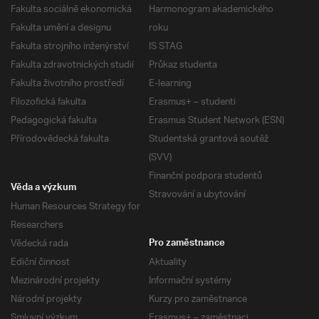
Fakulta sociálně ekonomická
Harmonogram akademického
Fakulta umění a designu
roku
Fakulta strojního inženýrství
IS STAG
Fakulta zdravotnických studií
Průkaz studenta
Fakulta životního prostředí
E-learning
Filozofická fakulta
Erasmus+ – studenti
Pedagogická fakulta
Erasmus Student Network (ESN)
Přírodovědecká fakulta
Studentská grantová soutěž
(SVV)
Finanční podpora studentů
Věda a výzkum
Stravování a ubytování
Human Resources Strategy for
Researchers
Vědecká rada
Pro zaměstnance
Ediční činnost
Aktuality
Mezinárodní projekty
Informační systémy
Národní projekty
Kurzy pro zaměstnance
Smluvní výzkum
Erasmus+ – zaměstnaci