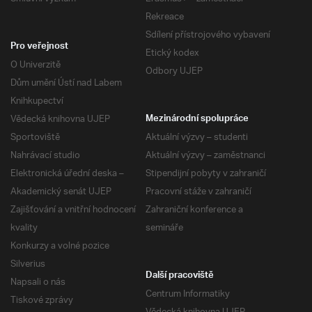
Rekreace
Sdílení přístrojového vybavení
Pro veřejnost
Etický kodex
O Univerzitě
Odbory UJEP
Dům umění Ústí nad Labem
Knihkupectví
Vědecká knihovna UJEP
Mezinárodní spolupráce
Sportoviště
Aktuální výzvy – studenti
Nahrávací studio
Aktuální výzvy – zaměstnanci
Elektronická úřední deska –
Stipendijní pobyty v zahraničí
Akademický senát UJEP
Pracovní stáže v zahraničí
Zajišťování a vnitřní hodnocení
Zahraniční konference a
kvality
semináře
Konkurzy a volné pozice
Silverius
Další pracoviště
Napsali o nás
Centrum Informatiky
Tiskové zprávy