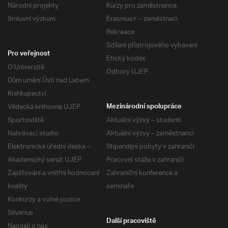
Národní projekty
Kurzy pro zaměstnance
Smluvní výzkum
Erasmus+ – zaměstnaci
Rekreace
Sdílení přístrojového vybavení
Pro veřejnost
Etický kodex
O Univerzitě
Odbory UJEP
Dům umění Ústí nad Labem
Knihkupectví
Vědecká knihovna UJEP
Mezinárodní spolupráce
Sportoviště
Aktuální výzvy – studenti
Nahrávací studio
Aktuální výzvy – zaměstnanci
Elektronická úřední deska –
Stipendijní pobyty v zahraničí
Akademický senát UJEP
Pracovní stáže v zahraničí
Zajišťování a vnitřní hodnocení
Zahraniční konference a
kvality
semináře
Konkurzy a volné pozice
Silverius
Další pracoviště
Napsali o nás