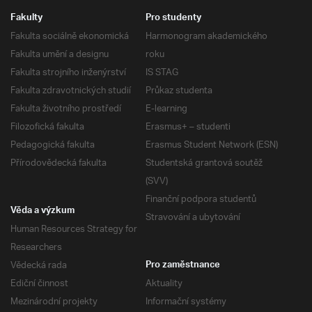
Fakulty
Pro studenty
Fakulta sociálně ekonomická
Harmonogram akademického
Fakulta umění a designu
roku
Fakulta strojního inženýrství
IS STAG
Fakulta zdravotnických studií
Průkaz studenta
Fakulta životního prostředí
E-learning
Filozofická fakulta
Erasmus+ – studenti
Pedagogická fakulta
Erasmus Student Network (ESN)
Přírodovědecká fakulta
Studentská grantová soutěž
(SVV)
Finanční podpora studentů
Věda a výzkum
Stravování a ubytování
Human Resources Strategy for
Researchers
Vědecká rada
Pro zaměstnance
Ediční činnost
Aktuality
Mezinárodní projekty
Informační systémy