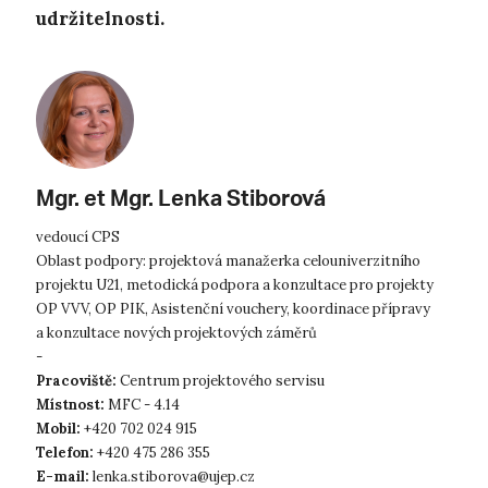
udržitelnosti.
Mgr. et Mgr. Lenka Stiborová
vedoucí CPS
Oblast podpory: projektová manažerka celouniverzitního
projektu U21, metodická podpora a konzultace pro projekty
OP VVV, OP PIK, Asistenční vouchery, koordinace přípravy
a konzultace nových projektových záměrů
-
Pracoviště:
Centrum projektového servisu
Místnost:
MFC - 4.14
Mobil:
+420 702 024 915
Telefon:
+420 475 286 355
E-mail:
lenka.stiborova@ujep.cz