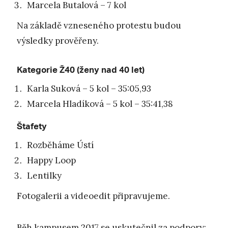
Marcela Butalová – 7 kol
Na základě vzneseného protestu budou
výsledky prověřeny.
Kategorie Ž40 (ženy nad 40 let)
Karla Suková – 5 kol – 35:05,93
Marcela Hladíková – 5 kol – 35:41,38
Štafety
Rozběháme Ústí
Happy Loop
Lentilky
Fotogalerii a videoedit připravujeme.
Běh kampusem 2017 se uskutečnil za podpory: