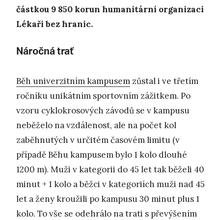
částkou 9 850 korun humanitární organizaci
Lékaři bez hranic.
Náročná trať
Běh univerzitním kampusem
zůstal i ve třetím
ročníku unikátním sportovním zážitkem. Po
vzoru cyklokrosových závodů se v kampusu
neběželo na vzdálenost, ale na počet kol
zaběhnutých v určitém časovém limitu (v
případě Běhu kampusem bylo 1 kolo dlouhé
1200 m). Muži v kategorii do 45 let tak běželi 40
minut + 1 kolo a běžci v kategoriích muži nad 45
let a ženy kroužili po kampusu 30 minut plus 1
kolo. To vše se odehrálo na trati s převýšením