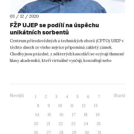
03 / 12 / 2020
FŽP UJEP se podílí na úspěchu
unikátních sorbentů
Centrum přírodovědných a technických oborů (CPTO) UJEP v
těchto dnech ze všeho nejvíce připomíná zakletý zámek.
Chodby jsou prázdné, z některých kanceláří se ozývají tlumené
hlasy akademiků, kteří virtuálně vyučují, konzultují nebo
diskutují. Většina m...
Novější
Starší
1
2
3
4
5
6
7
8
9
10
11
12
13
14
15
16
17
18
19
20
21
22
23
24
25
26
27
28
29
30
31