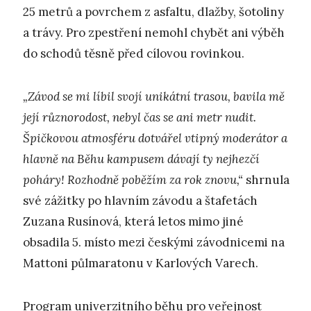
25 metrů a povrchem z asfaltu, dlažby, šotoliny
a trávy. Pro zpestření nemohl chybět ani výběh
do schodů těsně před cílovou rovinkou.
„Závod se mi líbil svojí unikátní trasou, bavila mě
její různorodost, nebyl čas se ani metr nudit.
Špičkovou atmosféru dotvářel vtipný moderátor a
hlavně na Běhu kampusem dávají ty nejhezčí
poháry! Rozhodně poběžím za rok znovu,“
shrnula
své zážitky po hlavním závodu a štafetách
Zuzana Rusínová, která letos mimo jiné
obsadila 5. místo mezi českými závodnicemi na
Mattoni půlmaratonu v Karlových Varech.
Program univerzitního běhu pro veřejnost