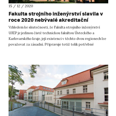
15 / 12 / 2020
Fakulta strojního inženýrství slavila v
roce 2020 nebývalé akreditační
úspěchy
Vzhledem ke skutečnosti, že Fakulta strojního inženýrství
UJEP je jedinou čistě technickou fakultou Ústeckého a
Karlovarského kraje, její existenci v těchto dvou regionech lze
považovat za zásadní. Připravuje totiž tolik potřebné
absolventy technického...