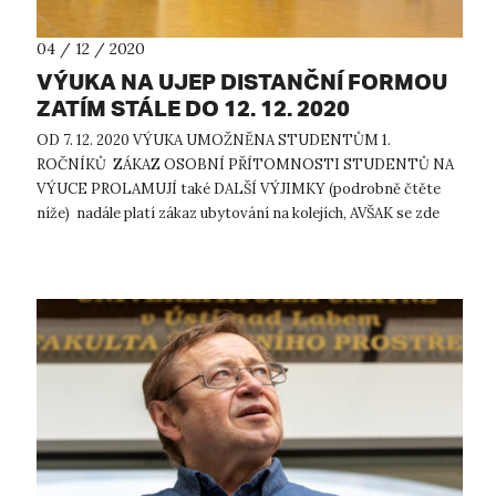
04 / 12 / 2020
VÝUKA NA UJEP DISTANČNÍ FORMOU
ZATÍM STÁLE DO 12. 12. 2020
OD 7. 12. 2020 VÝUKA UMOŽNĚNA STUDENTŮM 1.
ROČNÍKŮ ZÁKAZ OSOBNÍ PŘÍTOMNOSTI STUDENTŮ NA
VÝUCE PROLAMUJÍ také DALŠÍ VÝJIMKY (podrobně čtěte
níže) nadále platí zákaz ubytování na kolejích, AVŠAK se zde
UVEDENÝMI VÝJIMKAMI STÁLE TRVÁ praco...