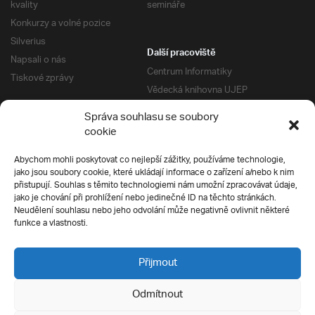
kvality
semináře
Konkurzy a volné pozice
Silverius
Další pracoviště
Napsali o nás
Centrum Informatiky
Tiskové zprávy
Vědecká knihovna UJEP
Správa kolejí a menz
Správa souhlasu se soubory
Univerzitní centrum podpory
Pro absolventy
cookie
Klub absolventů
Abychom mohli poskytovat co nejlepší zážitky, používáme technologie,
Silverius
jako jsou soubory cookie, které ukládají informace o zařízení a/nebo k nim
Pro uchazeče
přistupují. Souhlas s těmito technologiemi nám umožní zpracovávat údaje,
Přijímací řízení
jako je chování při prohlížení nebo jedinečné ID na těchto stránkách.
Neudělení souhlasu nebo jeho odvolání může negativně ovlivnit některé
E-prihlaska
Ochrana soukromí
funkce a vlastnosti.
Podmínky přijímacího řízení
Přípravné kurzy
Přijmout
Odmítnout