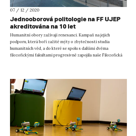
07 / 12 / 2020
Jednooborová politologie na FF UJEP
akreditována na 10 let
Humanitní obory zažívají renesanci. Kampaň na jejich
podporu, která boří zažité mýty o zbytečnosti studia
humanitních věd, a do které se spolu s dalšími dvěma
filozofickými fakultami progresivně zapojila naše Filozofická
fakulta UJEP, slaví úspěchy i v...