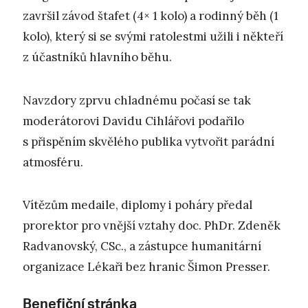
završil závod štafet (4× 1 kolo) a rodinný běh (1
kolo), který si se svými ratolestmi užili i někteří
z účastníků hlavního běhu.
Navzdory zprvu chladnému počasí se tak
moderátorovi Davidu Cihlářovi podařilo
s přispěním skvělého publika vytvořit parádní
atmosféru.
Vítězům medaile, diplomy i poháry předal
prorektor pro vnější vztahy doc. PhDr. Zdeněk
Radvanovský, CSc., a zástupce humanitární
organizace Lékaři bez hranic Šimon Presser.
Benefiční stránka