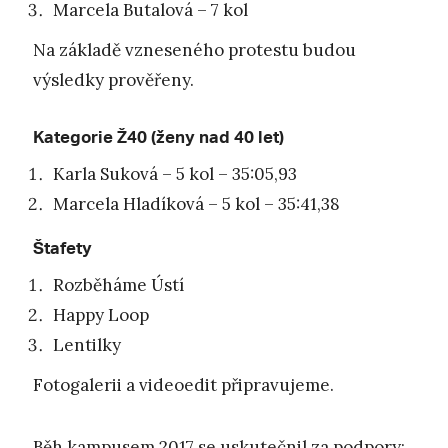
Marcela Butalová – 7 kol
Na základě vzneseného protestu budou
výsledky prověřeny.
Kategorie Ž40 (ženy nad 40 let)
Karla Suková – 5 kol – 35:05,93
Marcela Hladíková – 5 kol – 35:41,38
Štafety
Rozběháme Ústí
Happy Loop
Lentilky
Fotogalerii a videoedit připravujeme.
Běh kampusem 2017 se uskutečnil za podpory: