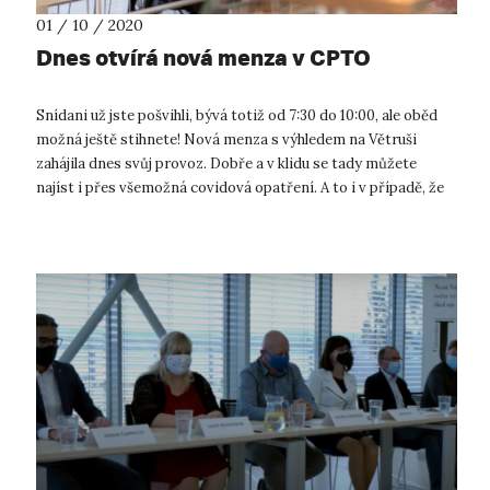
01 / 10 / 2020
Dnes otvírá nová menza v CPTO
Snídani už jste pošvihli, bývá totiž od 7:30 do 10:00, ale oběd
možná ještě stihnete! Nová menza s výhledem na Větruši
zahájila dnes svůj provoz. Dobře a v klidu se tady můžete
najíst i přes všemožná covidová opatření. A to i v případě, že
na UJEP n...