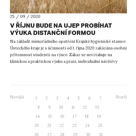
25 / 09 / 2020
V ŘÍJNU BUDE NA UJEP PROBÍHAT
VÝUKA DISTANČNÍ FORMOU
Na základě mimořádného opatření Krajské hygienické stanice
Ústeckého kraje je s účinností od 1. října 2020 zakázána osobní
přítomnost studentů na výuce. Zákaz se nevztahuje na
klinickou a praktickou výuku a praxi, individuální návštěvy
knihoven a studo...
Novější
Starší
1
2
3
4
5
6
7
8
9
10
11
12
13
14
15
16
17
18
19
20
21
22
23
24
25
26
27
28
29
30
31