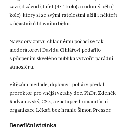
završil závod štafet (4× 1 kolo) a rodinný běh (1
kolo), který si se svými ratolestmi užili i někteří
z účastníků hlavního běhu.
Navzdory zprvu chladnému počasí se tak
moderátorovi Davidu Cihlářovi podařilo
s přispěním skvělého publika vytvořit parádní
atmosféru.
Vítězům medaile, diplomy i poháry předal
prorektor pro vnější vztahy doc. PhDr. Zdeněk
Radvanovský, CSc., a zástupce humanitární
organizace Lékaři bez hranic Šimon Presser.
Benefiční stránka