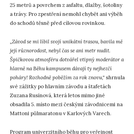
25 metrů a povrchem z asfaltu, dlažby, šotoliny
a trávy. Pro zpestření nemohl chybět ani výběh
do schodů těsně před cílovou rovinkou.
„Závod se mi líbil svojí unikátní trasou, bavila mě
její různorodost, nebyl čas se ani metr nudit.
Špičkovou atmosféru dotvářel vtipný moderátor a
hlavně na Běhu kampusem dávají ty nejhezčí
poháry! Rozhodně poběžím za rok znovu,“
shrnula
své zážitky po hlavním závodu a štafetách
Zuzana Rusínová, která letos mimo jiné
obsadila 5. místo mezi českými závodnicemi na
Mattoni půlmaratonu v Karlových Varech.
Program univerzitního běhu pro veřejnost