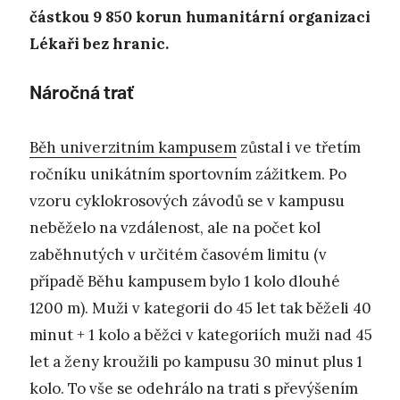
částkou 9 850 korun humanitární organizaci
Lékaři bez hranic.
Náročná trať
Běh univerzitním kampusem
zůstal i ve třetím
ročníku unikátním sportovním zážitkem. Po
vzoru cyklokrosových závodů se v kampusu
neběželo na vzdálenost, ale na počet kol
zaběhnutých v určitém časovém limitu (v
případě Běhu kampusem bylo 1 kolo dlouhé
1200 m). Muži v kategorii do 45 let tak běželi 40
minut + 1 kolo a běžci v kategoriích muži nad 45
let a ženy kroužili po kampusu 30 minut plus 1
kolo. To vše se odehrálo na trati s převýšením