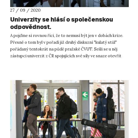
27 / 09 / 2020
Univerzity se hlásí o společenskou
odpovědnost.
A pojďme si rovnou říci, že to nemusí být jen v dobách krize.
Přesně o tom byl v pořadí již druhý diskuzní "kulatý stůl"
pořádaný tentokrát na půdě pražské ČVUT. Sešli se u něj
zástupci univerzit z ČR spojujících své síly ve snaze otevřít
téma spole...