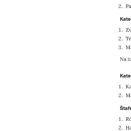
Pa
Kate
Zu
Te
Ma
Na z
Kate
Ka
Ma
Štaf
R
H