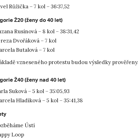
vel Růžička – 7 kol – 36:37,52
gorie Ž20 (ženy do 40 let)
zana Rusínová – 8 kol – 38:31,42
reza Dvořáková – 7 kol
rcela Butalová – 7 kol
ákladě vzneseného protestu budou výsledky prověřeny
gorie Ž40 (ženy nad 40 let)
rla Suková – 5 kol – 35:05,93
rcela Hladíková – 5 kol – 35:41,38
ety
ozběháme Ústí
appy Loop