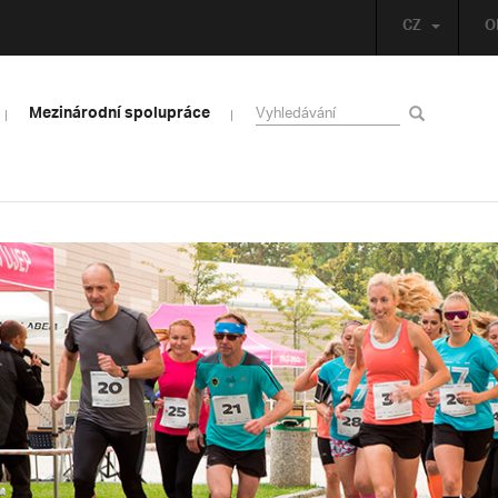
CZ
O
Mezinárodní spolupráce