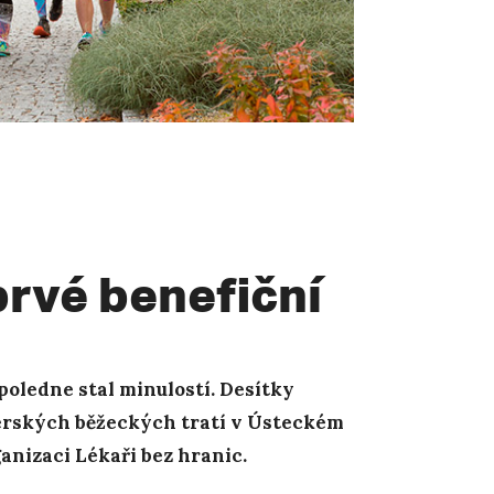
rvé benefiční
dpoledne stal minulostí. Desítky
térských běžeckých tratí v Ústeckém
anizaci Lékaři bez hranic.