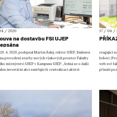
04 / 2020
17 / 04 /
ouva na dostavbu FSI UJEP
PŘÍKA
epsána
20. 4. 2020, podepsal Martin Balej, rektor UJEP, Smlouvu
reagující n
o na provedení stavby nových výukových prostor Fakulty
below〉 〈Pr
ího inženýrství UJEP v Kampusu UJEP. „Jedná se o další
web své fak
lou investiční akci směřující k centralizaci aktivit
přináší po
..
studentů UJ