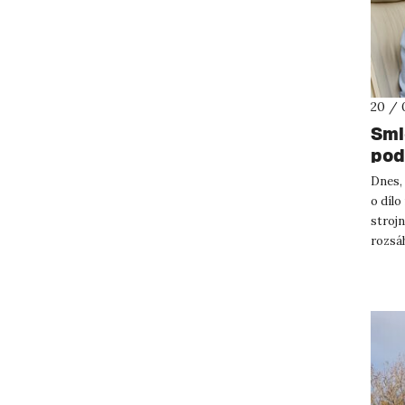
20 / 
Sml
pod
Dnes, 
o díl
strojn
rozsáh
univer.