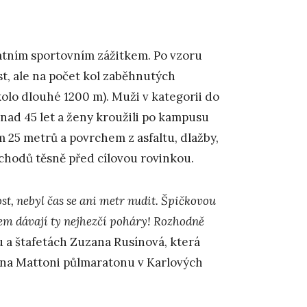
kátním sportovním zážitkem. Po vzoru
t, ale na počet kol zaběhnutých
olo dlouhé 1200 m). Muži v kategorii do
i nad 45 let a ženy kroužili po kampusu
ím 25 metrů a povrchem z asfaltu, dlažby,
schodů těsně před cílovou rovinkou.
ost, nebyl čas se ani metr nudit. Špičkovou
m dávají ty nejhezčí poháry! Rozhodně
u a štafetách Zuzana Rusínová, která
i na Mattoni půlmaratonu v Karlových