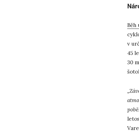
Nár
Běh 
cykl
v ur
45 l
30 m
šoto
„Závo
atmo
pobě
leto
Vare