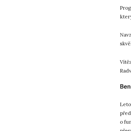
Prog
kter
Navz
skvě
Vítě
Radv
Ben
Leto
před
o fu
přes