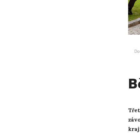
Do
B
Třet
závo
kraj