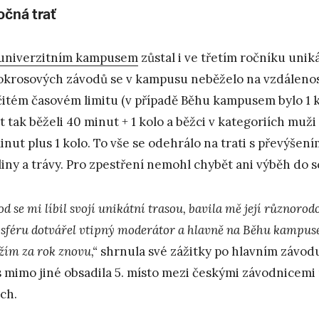
očná trať
univerzitním kampusem
zůstal i ve třetím ročníku uni
okrosových závodů se v kampusu neběželo na vzdálenos
čitém časovém limitu (v případě Běhu kampusem bylo 1 k
et tak běželi 40 minut + 1 kolo a běžci v kategoriích muž
inut plus 1 kolo. To vše se odehrálo na trati s převýšen
liny a trávy. Pro zpestření nemohl chybět ani výběh do 
d se mi líbil svojí unikátní trasou, bavila mě její různorod
sféru dotvářel vtipný moderátor a hlavně na Běhu kampuse
žím za rok znovu,“
shrnula své zážitky po hlavním závod
s mimo jiné obsadila 5. místo mezi českými závodnicem
ch.