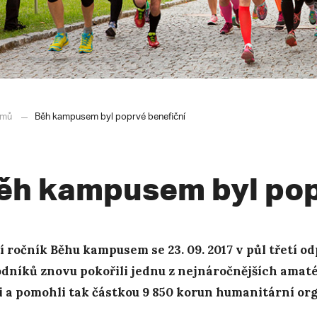
mů
Běh kampusem byl poprvé benefiční
ěh kampusem byl pop
í ročník Běhu kampusem se 23. 09. 2017 v půl třetí o
dníků znovu pokořili jednu z nejnáročnějších ama
i a pomohli tak částkou 9 850 korun humanitární org