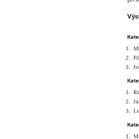
Výs
Kate
Mi
Fi
Jo
Kate
Ra
Ja
Lu
Kate
Ma