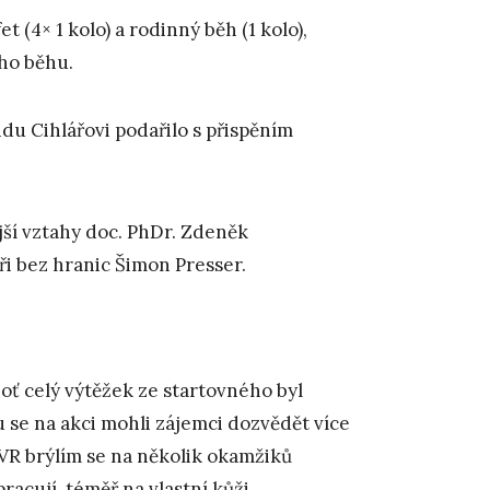
 (4× 1 kolo) a rodinný běh (1 kolo),
ího běhu.
u Cihlářovi podařilo s přispěním
jší vztahy doc. PhDr. Zdeněk
i bez hranic Šimon Presser.
oť celý výtěžek ze startovného byl
 se na akci mohli zájemci dozvědět více
VR brýlím se na několik okamžiků
racují, téměř na vlastní kůži.