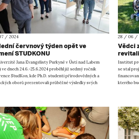
07 / 2024
28 / 06 /
lední červnový týden opět ve
Vědci 
mení STUDKONU
revital
evrops
iverzitě Jana Evangelisty Purkyně v Ústí nad Labem
Institut p
 ve dnech 24.6.-25.6.2024 proběhl již sedmý ročník
se stal pr
rence StudKon, kde Ph.D. studenti přírodovědných a
financovan
ických oborů prezentovali průběžné výsledky svých
kterého bu
ačních prací. Každý ro...
městům s p