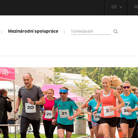
CZ
O
Mezinárodní spolupráce