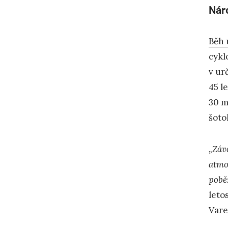
Nár
Běh 
cykl
v ur
45 l
30 m
šoto
„Závo
atmo
pobě
leto
Vare