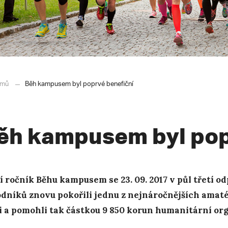
mů
Běh kampusem byl poprvé benefiční
ěh kampusem byl pop
í ročník Běhu kampusem se 23. 09. 2017 v půl třetí o
dníků znovu pokořili jednu z nejnáročnějších ama
i a pomohli tak částkou 9 850 korun humanitární org