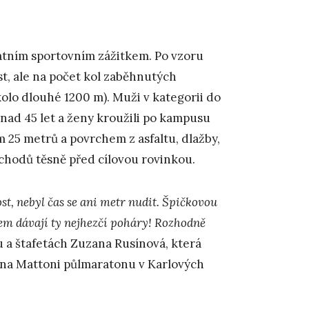
kátním sportovním zážitkem. Po vzoru
t, ale na počet kol zaběhnutých
olo dlouhé 1200 m). Muži v kategorii do
i nad 45 let a ženy kroužili po kampusu
ím 25 metrů a povrchem z asfaltu, dlažby,
schodů těsně před cílovou rovinkou.
ost, nebyl čas se ani metr nudit. Špičkovou
m dávají ty nejhezčí poháry! Rozhodně
u a štafetách Zuzana Rusínová, která
i na Mattoni půlmaratonu v Karlových