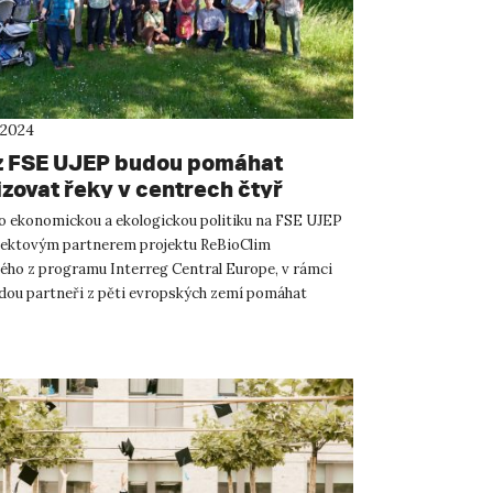
 2024
z FSE UJEP budou pomáhat
izovat řeky v centrech čtyř
kých měst
ro ekonomickou a ekologickou politiku na FSE UJEP
ojektovým partnerem projektu ReBioClim
ého z programu Interreg Central Europe, v rámci
dou partneři z pěti evropských zemí pomáhat
lánováním obnovy menš...