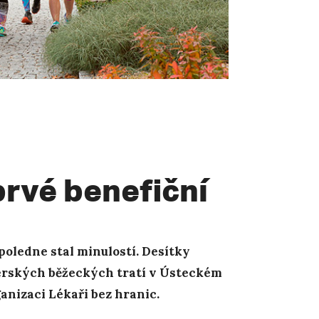
rvé benefiční
dpoledne stal minulostí. Desítky
térských běžeckých tratí v Ústeckém
anizaci Lékaři bez hranic.