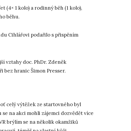
 (4× 1 kolo) a rodinný běh (1 kolo),
ího běhu.
u Cihlářovi podařilo s přispěním
jší vztahy doc. PhDr. Zdeněk
i bez hranic Šimon Presser.
oť celý výtěžek ze startovného byl
 se na akci mohli zájemci dozvědět více
VR brýlím se na několik okamžiků
racují, téměř na vlastní kůži.