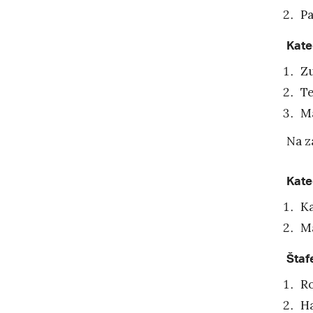
Pa
Kate
Zu
Te
Ma
Na z
Kate
Ka
Ma
Štaf
R
H