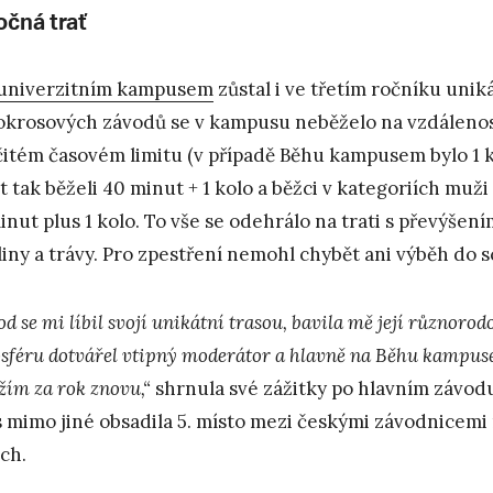
očná trať
univerzitním kampusem
zůstal i ve třetím ročníku uni
okrosových závodů se v kampusu neběželo na vzdálenos
čitém časovém limitu (v případě Běhu kampusem bylo 1 k
et tak běželi 40 minut + 1 kolo a běžci v kategoriích muž
inut plus 1 kolo. To vše se odehrálo na trati s převýšen
liny a trávy. Pro zpestření nemohl chybět ani výběh do 
d se mi líbil svojí unikátní trasou, bavila mě její různorod
sféru dotvářel vtipný moderátor a hlavně na Běhu kampuse
žím za rok znovu,“
shrnula své zážitky po hlavním závod
s mimo jiné obsadila 5. místo mezi českými závodnicem
ch.