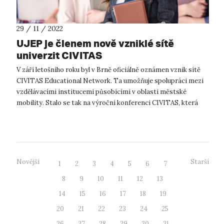
29 / 11 / 2022
UJEP je členem nově vzniklé sítě
univerzit CIVITAS
V září letošního roku byl v Brně oficiálně oznámen vznik sítě
CIVITAS Educational Network. Ta umožňuje spolupráci mezi
vzdělávacími institucemi působícími v oblasti městské
mobility. Stalo se tak na výroční konferenci CIVITAS, která
slavila již 20. výr...
Novější
Starší
1
2
3
4
5
6
7
8
9
10
11
12
13
14
15
16
17
18
19
20
21
22
23
24
25
26
27
28
29
30
31