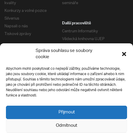
kvality
semináře
Konkurzy a volné pozice
Silverius
Další pracoviště
Napsali o nás
Centrum Informatiky
Tiskové zprávy
Vědecká knihovna UJEP
Správa kolejí a menz
Správa souhlasu se soubory
Univerzitní centrum podpory
Pro absolventy
cookie
Klub absolventů
Abychom mohli poskytovat co nejlepší zážitky, používáme technologie,
Silverius
jako jsou soubory cookie, které ukládají informace o zařízení a/nebo k nim
Pro uchazeče
přistupují. Souhlas s těmito technologiemi nám umožní zpracovávat údaje,
Přijímací řízení
jako je chování při prohlížení nebo jedinečné ID na těchto stránkách.
Neudělení souhlasu nebo jeho odvolání může negativně ovlivnit některé
E-prihlaska
Ochrana soukromí
funkce a vlastnosti.
Podmínky přijímacího řízení
Přípravné kurzy
Přijmout
Odmítnout