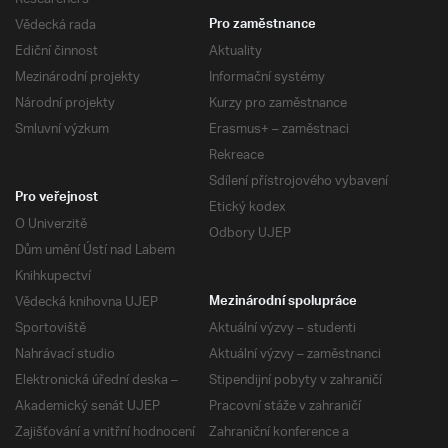
Vědecká rada
Pro zaměstnance
Ediční činnost
Aktuality
Mezinárodní projekty
Informační systémy
Národní projekty
Kurzy pro zaměstnance
Smluvní výzkum
Erasmus+ – zaměstnaci
Rekreace
Sdílení přístrojového vybavení
Pro veřejnost
Etický kodex
O Univerzitě
Odbory UJEP
Dům umění Ústí nad Labem
Knihkupectví
Vědecká knihovna UJEP
Mezinárodní spolupráce
Sportoviště
Aktuální výzvy – studenti
Nahrávací studio
Aktuální výzvy – zaměstnanci
Elektronická úřední deska –
Stipendijní pobyty v zahraničí
Akademický senát UJEP
Pracovní stáže v zahraničí
Zajišťování a vnitřní hodnocení
Zahraniční konference a