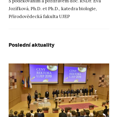
S poděkováním a pozdravem doc. RNDr. Eva
Jozífková, Ph.D. et Ph.D., katedra biologie,
Přírodovědecká fakulta UJEP
Poslední aktuality