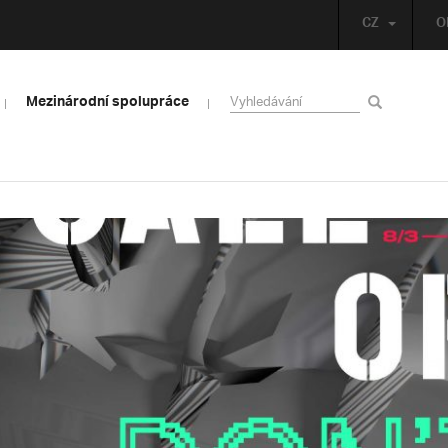
CZ
O
Mezinárodní spolupráce