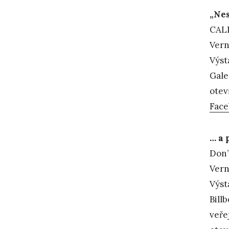
„Ne
CALL
Vern
Výst
Gale
otev
Fac
… a 
Don’
Vern
Výst
Bill
veře