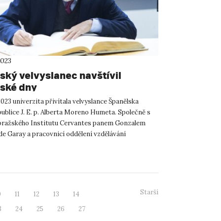
2023
ský velvyslanec navštívil
ské dny
 2023 univerzita přivítala velvyslance Španělska
ublice J. E. p. Alberta Moreno Humeta. Společně s
pražského Institutu Cervantes panem Gonzalem
e Garay a pracovnicí oddělení vzdělávání
 velvyslanec...
Starší
0
11
12
13
14
3
24
25
26
27