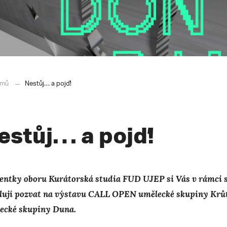
mů
Nestůj… a pojď!
estůj… a pojď!
entky oboru Kurátorská studia FUD UJEP si Vás v rámci s
lují pozvat na výstavu CALL OPEN umělecké skupiny Krůtí 
ecké skupiny Duna.