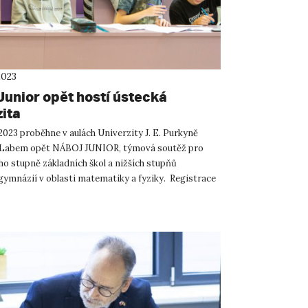
2023
Junior opět hostí ústecká
zita
 2023 proběhne v aulách Univerzity J. E. Purkyně
d Labem opět NÁBOJ JUNIOR, týmová soutěž pro
ho stupně základních škol a nižších stupňů
 gymnázií v oblasti matematiky a fyziky. Registrace
unior s...