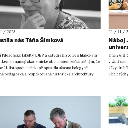
11 / 2023
22 / 11 / 
stila nás Táňa Šimková
Náboj 
univer
 Filozofické fakulty UJEP a katedra historie s hlubokým
Dne 24. 11.
tkem oznamují akademické obci a všem zúčastněným, že
v Ústí na
e 21. listopadu nečekaně opustila úžasná kolegyně,
žáky druhé
ná pedagožka a respektovaná historička architektury
víceletých
áňa Šimk...
do Náboje J