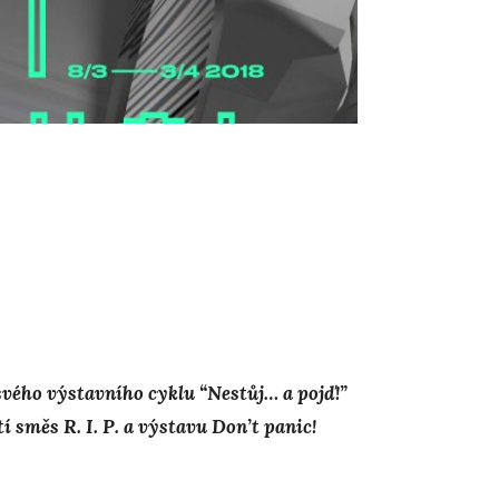
vého výstavního cyklu “Nestůj… a pojď!”
směs R. I. P. a výstavu Don’t panic!