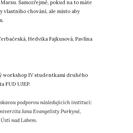
a Marsu. Samozřejmě, pokud na to máte
y vlastního chování, ale místo aby
m.
Čerbačeská, Hedvika Fajkusová, Pavlína
ský workshop IV studentkami druhého
ia FUD UJEP.
askavou podporou následujících institucí:
Univerzita Jana Evangelisty Purkyně,
 Ústí nad Labem.