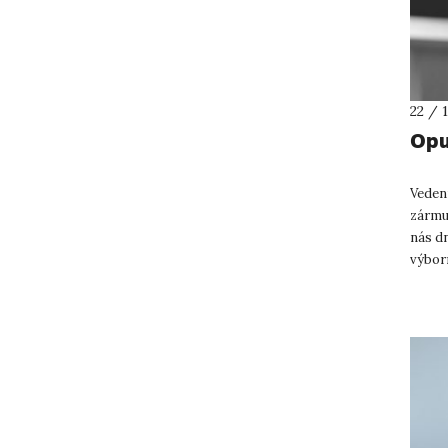
22 / 
Opu
Vedení
zármu
nás dn
výbor
Mgr. T