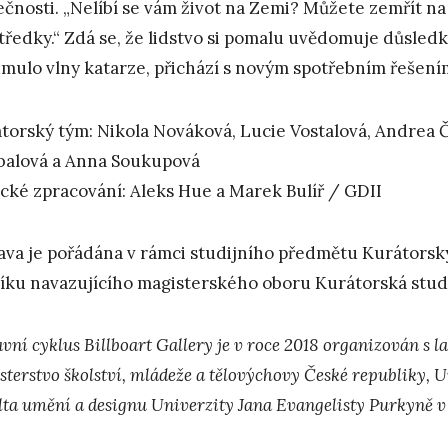
ečnosti. „Nelíbí se vám život na Zemi? Můžete zemřít n
tředky.“ Zdá se, že lidstvo si pomalu uvědomuje důsledk
mulo vlny katarze, přichází s novým spotřebním řešení
torský tým: Nikola Nováková, Lucie Vostalová, Andrea 
alová a Anna Soukupová
ické zpracování: Aleks Hue a Marek Bulíř / GDII
ava je pořádána v rámci studijního předmětu Kurátor
íku navazujícího magisterského oboru Kurátorská stud
vní cyklus Billboart Gallery je v roce 2018 organizován s l
sterstvo školství, mládeže a tělovýchovy České republiky, 
lta umění a designu Univerzity Jana Evangelisty Purkyně v