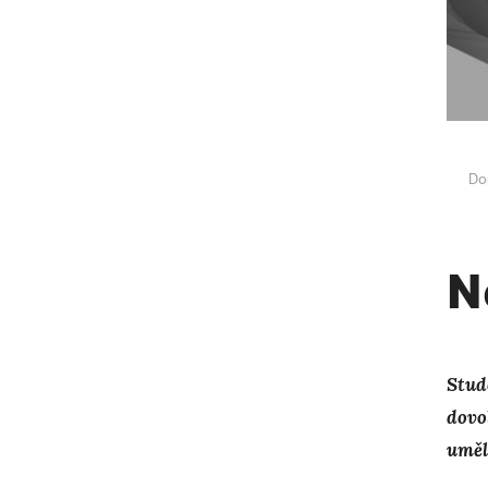
Do
N
Stud
dovo
uměl