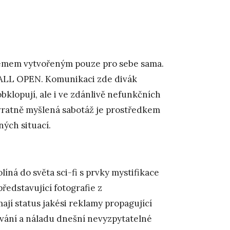
ystémem vytvořeným pouze pro sebe sama.
 CALL OPEN. Komunikaci zde divák
bklopují, ale i ve zdánlivě nefunkčních
dvratně myšlená sabotáž je prostředkem
ých situací.
líná do světa sci-fi s prvky mystifikace
 představující fotografie z
jí status jakési reklamy propagující
ování a náladu dnešní nevyzpytatelné