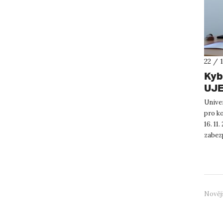
22 / 
Kyb
UJE
s N
Unive
pro ko
16. 1
zabezp
preven
Nověj