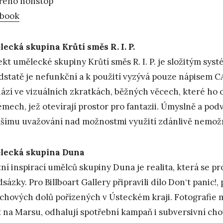
řeno nonstop
ebook
ecká skupina Krůtí směs R. I. P.
ekt umělecké skupiny Krůtí směs R. I. P. je složitým s
dstatě je nefunkční a k použití vyzývá pouze nápisem
ází ve vizuálních zkratkách, běžných věcech, které ho o
émech, jež otevírají prostor pro fantazii. Úmyslně a po
lšímu uvažování nad možnostmi využití zdánlivě nemožn
lecká skupina Duna
tní inspirací umělců skupiny Duna je realita, která se pro
dsázky. Pro Billboart Gallery připravili dílo Don‘t panic!,
chových dolů pořízených v Ústeckém kraji. Fotografie ma
t na Marsu, odhalují spotřební kampaň i subversivní ch