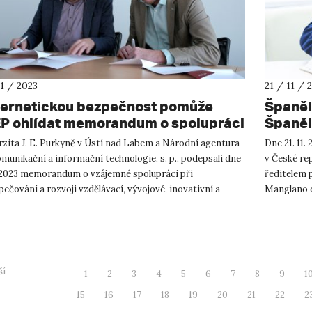
11 / 2023
21 / 11 / 
ernetickou bezpečnost pomůže
Španěl
P ohlídat memorandum o spolupráci
Španěl
AKIT
rzita J. E. Purkyně v Ústí nad Labem a Národní agentura
Dne 21. 11.
munikační a informační technologie, s. p., podepsali dne
v České rep
1. 2023 memorandum o vzájemné spolupráci při
ředitelem 
ečování a rozvoji vzdělávací, vývojové, inovativní a
Manglano d
tivní činnost...
španělského
ší
1
2
3
4
5
6
7
8
9
1
15
16
17
18
19
20
21
22
2