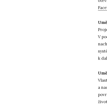
otev
Fac
Uměl
Proj
V po
nach
syst
k da
Umě
Vlas
a na
povr
živo