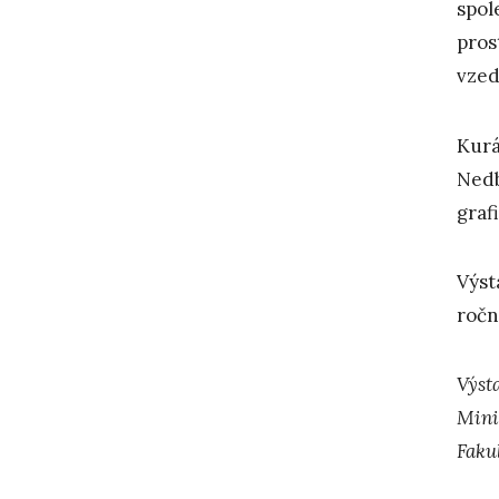
spol
pros
vzed
Kurá
Nedb
graf
Výst
ročn
Výsta
Mini
Faku