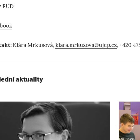
 FUD
ebook
akt:
Klára Mrkusová,
klara.mrkusova@ujep.cz
, +420 47
lední aktuality