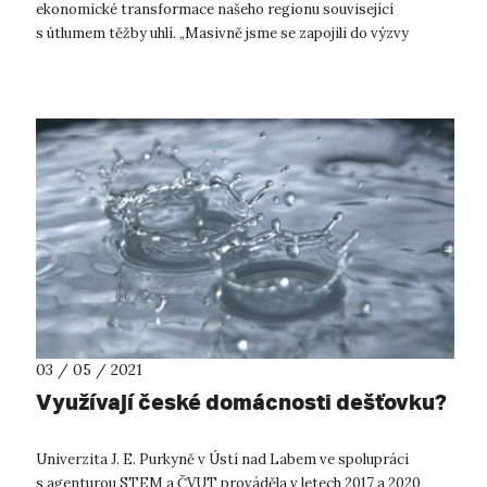
ekonomické transformace našeho regionu související
s útlumem těžby uhlí. „Masivně jsme se zapojili do výzvy
Ústeckého kraje pro před...
03 / 05 / 2021
Využívají české domácnosti dešťovku?
Univerzita J. E. Purkyně v Ústí nad Labem ve spolupráci
s agenturou STEM a ČVUT prováděla v letech 2017 a 2020