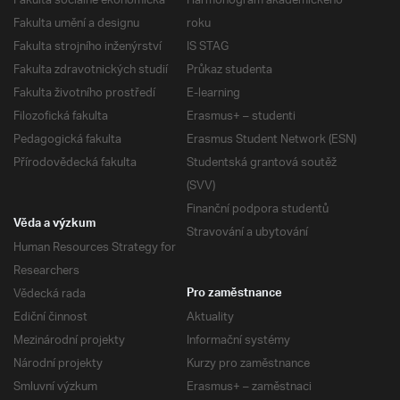
Fakulta sociálně ekonomická
Harmonogram akademického
Fakulta umění a designu
roku
Fakulta strojního inženýrství
IS STAG
Fakulta zdravotnických studií
Průkaz studenta
Fakulta životního prostředí
E-learning
Filozofická fakulta
Erasmus+ – studenti
Pedagogická fakulta
Erasmus Student Network (ESN)
Přírodovědecká fakulta
Studentská grantová soutěž
(SVV)
Finanční podpora studentů
Věda a výzkum
Stravování a ubytování
Human Resources Strategy for
Researchers
Vědecká rada
Pro zaměstnance
Ediční činnost
Aktuality
Mezinárodní projekty
Informační systémy
Národní projekty
Kurzy pro zaměstnance
Smluvní výzkum
Erasmus+ – zaměstnaci