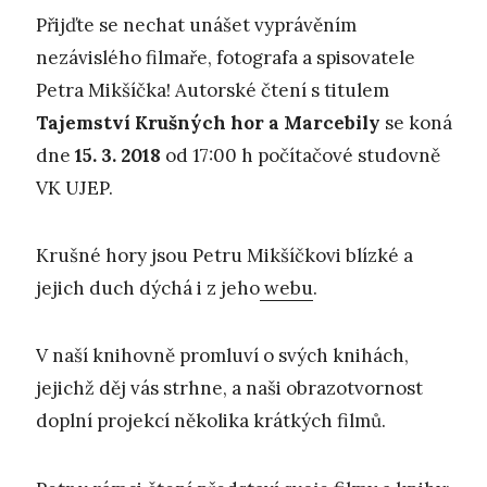
Přijďte se nechat unášet vyprávěním
nezávislého filmaře, fotografa a spisovatele
Petra Mikšíčka! Autorské čtení s titulem
Tajemstv
í
K
ru
š
n
ý
ch hor a Marcebil
y
se koná
dne
15. 3. 2018
od 17:00 h počítačové studovně
VK UJEP.
Krušné hory jsou Petru Mikšíčkovi blízké a
jejich duch dýchá i z jeho
webu
.
V naší knihovně promluví o svých knihách,
jejichž děj vás strhne, a naši obrazotvornost
doplní projekcí několika krátkých filmů.