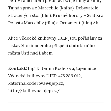
Petr v rámci čtení představí svoje filmy a knihy:
Tajná zpráva o Marcebile (kniha), Dobyvatelé
ztracených štol (film), Krušné horory – Svatba a
Pomsta Marcebily (film) a Ornament (film).Ak
Akce Vědecké knihovny UJEP jsou pořádány za
laskavého finančního přispění statutárního
města Ústí nad Labem.
Kontakt:
Ing. Kateřina Koděrová, tajemnice
Vědecké knihovny UJEP, 475 286 012,
katerina.koderova@ujep.cz
,
http://knihovna.ujep.cz/