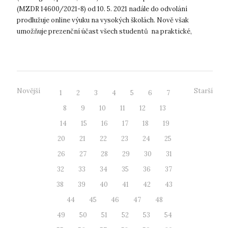
(MZDR 14600/2021-8) od 10. 5. 2021 nadále do odvolání
prodlužuje online výuku na vysokých školách. Nově však
umožňuje prezenční účast všech studentů na praktické,
laboratorní, experimentální a um...
Novější
Starší
1
2
3
4
5
6
7
8
9
10
11
12
13
14
15
16
17
18
19
20
21
22
23
24
25
26
27
28
29
30
31
32
33
34
35
36
37
38
39
40
41
42
43
44
45
46
47
48
49
50
51
52
53
54