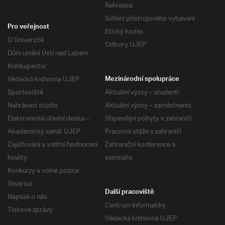
Rekreace
Sdílení přístrojového vybavení
Pro veřejnost
Etický kodex
O Univerzitě
Odbory UJEP
Dům umění Ústí nad Labem
Knihkupectví
Vědecká knihovna UJEP
Mezinárodní spolupráce
Sportoviště
Aktuální výzvy – studenti
Nahrávací studio
Aktuální výzvy – zaměstnanci
Elektronická úřední deska –
Stipendijní pobyty v zahraničí
Akademický senát UJEP
Pracovní stáže v zahraničí
Zajišťování a vnitřní hodnocení
Zahraniční konference a
kvality
semináře
Konkurzy a volné pozice
Silverius
Další pracoviště
Napsali o nás
Centrum Informatiky
Tiskové zprávy
Vědecká knihovna UJEP