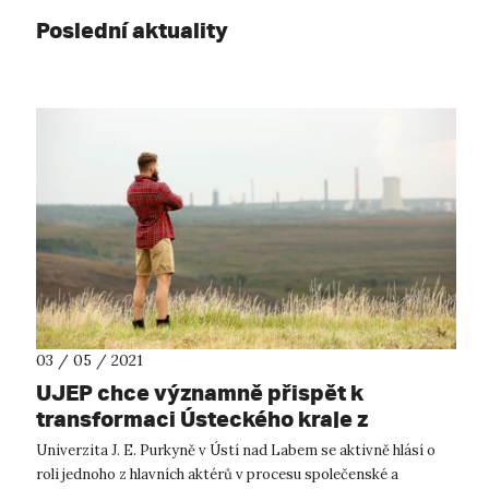
Poslední aktuality
03 / 05 / 2021
UJEP chce významně přispět k
transformaci Ústeckého kraje z
uhelného na kreativní
Univerzita J. E. Purkyně v Ústí nad Labem se aktivně hlásí o
roli jednoho z hlavních aktérů v procesu společenské a