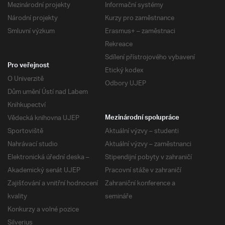
Mezinárodní projekty
Informační systémy
Národní projekty
Kurzy pro zaměstnance
Smluvní výzkum
Erasmus+ – zaměstnaci
Rekreace
Sdílení přístrojového vybavení
Pro veřejnost
Etický kodex
O Univerzitě
Odbory UJEP
Dům umění Ústí nad Labem
Knihkupectví
Vědecká knihovna UJEP
Mezinárodní spolupráce
Sportoviště
Aktuální výzvy – studenti
Nahrávací studio
Aktuální výzvy – zaměstnanci
Elektronická úřední deska –
Stipendijní pobyty v zahraničí
Akademický senát UJEP
Pracovní stáže v zahraničí
Zajišťování a vnitřní hodnocení
Zahraniční konference a
kvality
semináře
Konkurzy a volné pozice
Silverius