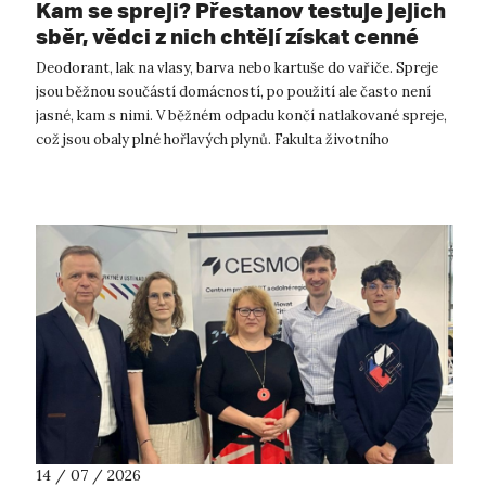
Kam se spreji? Přestanov testuje jejich
sběr, vědci z nich chtějí získat cenné
kovy
Deodorant, lak na vlasy, barva nebo kartuše do vařiče. Spreje
jsou běžnou součástí domácností, po použití ale často není
jasné, kam s nimi. V běžném odpadu končí natlakované spreje,
což jsou obaly plné hořlavých plynů. Fakulta životního
prostředí UJ...
14 / 07 / 2026