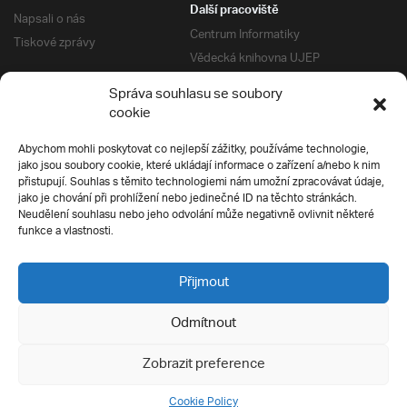
Další pracoviště
Napsali o nás
Centrum Informatiky
Tiskové zprávy
Vědecká knihovna UJEP
Správa kolejí a menz
Správa souhlasu se soubory
Univerzitní centrum podpory
Pro absolventy
cookie
Klub absolventů
Abychom mohli poskytovat co nejlepší zážitky, používáme technologie,
Silverius
jako jsou soubory cookie, které ukládají informace o zařízení a/nebo k nim
Pro uchazeče
přistupují. Souhlas s těmito technologiemi nám umožní zpracovávat údaje,
Přijímací řízení
jako je chování při prohlížení nebo jedinečné ID na těchto stránkách.
Neudělení souhlasu nebo jeho odvolání může negativně ovlivnit některé
E-prihlaska
Ochrana soukromí
funkce a vlastnosti.
Podmínky přijímacího řízení
Přípravné kurzy
Přijmout
Odmítnout
Všechna práva vyhrazena
Zobrazit preference
Cookie Policy