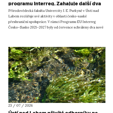
programu Interreg. Zahajuje další dva
přeshraniční projekty se saskými
Přírodovědecká fakulta Univerzity J. E. Purkyně v Ústí nad
partnery
Labem rozšiřuje své aktivity v oblasti česko-saské
přeshraniční spolupráce. V rámci Programu EU Interreg
Česko–Sasko 2021–2027 byly od července schváleny dva nové
projekty, které propojí české ...
23 / 07 / 2026
Ústí nad Labem přivítá odborníky na