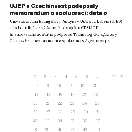
UJEP a Czechinvest podepsaly
memorandum o spolupráci: data o
podnikatelském prostředí posílí
Univerzita Jana Evangelisty Purkyně v Ústí nad Labem (UJEP)
výzkum CESMOD
jako koordinátor výzkumného projektu CESMOD,
financovaného se státní podporou Technologické agentury
ČR, uzavřela memorandum o spolupráci s Agenturou pro
podporu podnikání a investic CzechInve...
Starší
1
2
3
4
5
6
7
8
9
10
11
12
13
14
15
16
17
18
19
20
21
22
23
24
25
26
27
28
29
30
31
32
33
34
35
36
37
38
39
40
41
42
43