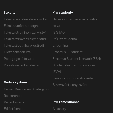
Fakulty
Pro studenty
Fakulta sociálně ekonomická
Harmonogram akademického
Fakulta umění a designu
roku
Fakulta strojního inženýrství
IS STAG
Fakulta zdravotnických studií
Průkaz studenta
Fakulta životního prostředí
E-learning
Filozofická fakulta
Erasmus+ – studenti
Pedagogická fakulta
Erasmus Student Network (ESN)
Přírodovědecká fakulta
Studentská grantová soutěž
(SVV)
Finanční podpora studentů
Věda a výzkum
Stravování a ubytování
Human Resources Strategy for
Researchers
Vědecká rada
Pro zaměstnance
Ediční činnost
Aktuality