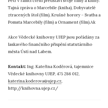
Petr v rámci čtení představí svoje filmy a knihy:
Tajná zpráva o Marcebile (kniha), Dobyvatelé
ztracených štol (film), Krušné horory – Svatba a
Pomsta Marcebily (film) a Ornament (film).Ak
Akce Vědecké knihovny UJEP jsou pořádány za
laskavého finančního přispění statutárního
města Ústí nad Labem.
Kontakt:
Ing. Kateřina Koděrová, tajemnice
Vědecké knihovny UJEP, 475 286 012,
katerina.koderova@ujep.cz
,
http://knihovna.ujep.cz/