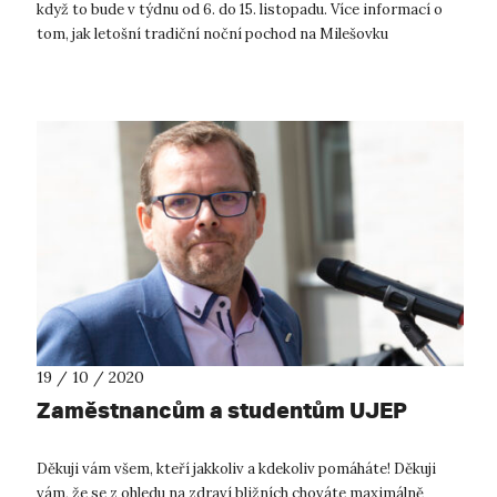
když to bude v týdnu od 6. do 15. listopadu. Více informací o
tom, jak letošní tradiční noční pochod na Milešovku
uskutečnit, dodrž...
19 / 10 / 2020
Zaměstnancům a studentům UJEP
Děkuji vám všem, kteří jakkoliv a kdekoliv pomáháte! Děkuji
vám, že se z ohledu na zdraví bližních chováte maximálně