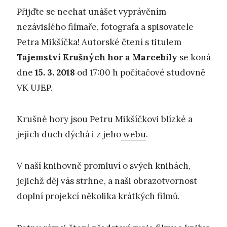
Přijďte se nechat unášet vyprávěním
nezávislého filmaře, fotografa a spisovatele
Petra Mikšíčka! Autorské čtení s titulem
Tajemstv
í
K
ru
š
n
ý
ch hor a Marcebil
y
se koná
dne
15. 3. 2018
od 17:00 h počítačové studovně
VK UJEP.
Krušné hory jsou Petru Mikšíčkovi blízké a
jejich duch dýchá i z jeho
webu
.
V naší knihovně promluví o svých knihách,
jejichž děj vás strhne, a naši obrazotvornost
doplní projekcí několika krátkých filmů.