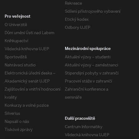
Rekreace
Sdílení přístrojového vybavení
Pro veřejnost
Etický kodex
O Univerzitě
Odbory UJEP
Dům umění Ústí nad Labem
Knihkupectví
Vědecká knihovna UJEP
Mezinárodní spolupráce
Sportoviště
Aktuální výzvy – studenti
Nahrávací studio
Aktuální výzvy – zaměstnanci
Elektronická úřední deska –
Stipendijní pobyty v zahraničí
Akademický senát UJEP
Pracovní stáže v zahraničí
Zajišťování a vnitřní hodnocení
Zahraniční konference a
kvality
semináře
Konkurzy a volné pozice
Silverius
Další pracoviště
Napsali o nás
Centrum Informatiky
Tiskové zprávy
Vědecká knihovna UJEP