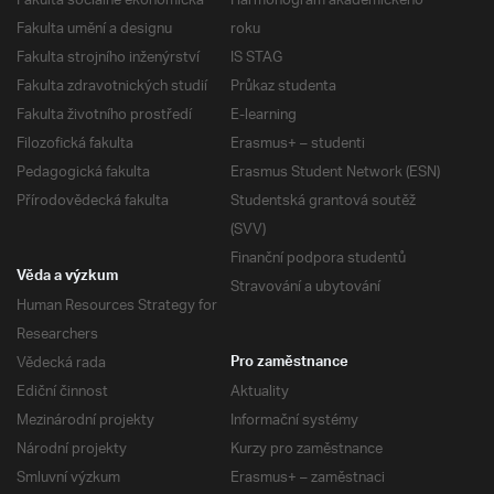
Fakulta sociálně ekonomická
Harmonogram akademického
Fakulta umění a designu
roku
Fakulta strojního inženýrství
IS STAG
Fakulta zdravotnických studií
Průkaz studenta
Fakulta životního prostředí
E-learning
Filozofická fakulta
Erasmus+ – studenti
Pedagogická fakulta
Erasmus Student Network (ESN)
Přírodovědecká fakulta
Studentská grantová soutěž
(SVV)
Finanční podpora studentů
Věda a výzkum
Stravování a ubytování
Human Resources Strategy for
Researchers
Vědecká rada
Pro zaměstnance
Ediční činnost
Aktuality
Mezinárodní projekty
Informační systémy
Národní projekty
Kurzy pro zaměstnance
Smluvní výzkum
Erasmus+ – zaměstnaci