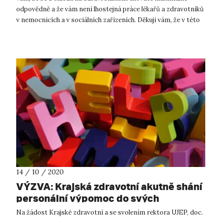
odpovědně a že vám není lhostejná práce lékařů a zdravotníků
v nemocnicích a v sociálních zařízeních. Děkuji vám, že v této
těžké...
14 / 10 / 2020
VÝZVA: Krajská zdravotní akutně shání
personální výpomoc do svých
nemocnic. Můžete pomoci i vy?
Na žádost Krajské zdravotní a se svolením rektora UJEP, doc.