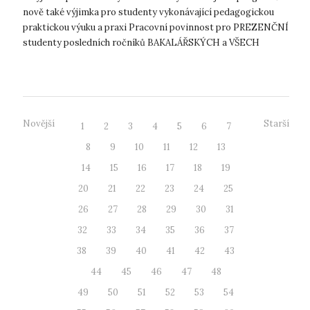
nově také výjimka pro studenty vykonávající pedagogickou
praktickou výuku a praxi Pracovní povinnost pro PREZENČNÍ
studenty posledních ročníků BAKALÁŘSKÝCH a VŠECH
ročníků MAGISTERSKÝCH PROGR...
Novější
Starší
1
2
3
4
5
6
7
8
9
10
11
12
13
14
15
16
17
18
19
20
21
22
23
24
25
26
27
28
29
30
31
32
33
34
35
36
37
38
39
40
41
42
43
44
45
46
47
48
49
50
51
52
53
54