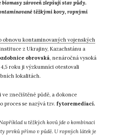
e biomasy zároveň zlepšují stav půdy.
 kontaminované těžkými kovy, ropnými
ro obnovu kontaminovaných vojenských
instituce z Ukrajiny, Kazachstánu a
ozdobnice obrovská
, nenáročná vysoká
4,5 roku ji výzkumníci otestovali
bních lokalitách.
i ve znečištěné půdě, a dokonce
o proces se nazývá tzv.
fytoremediací.
Například u těžkých kovů jde o kombinaci
ity prvků přímo v půdě. U ropných látek je