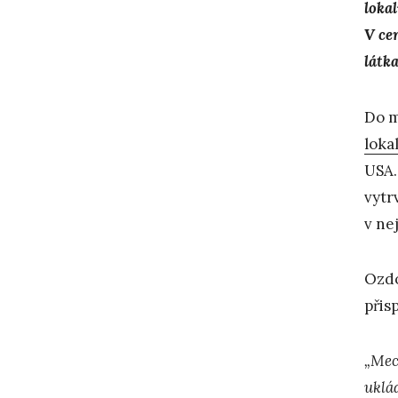
loka
V ce
látk
Do m
lokal
USA.
vytr
v ne
Ozdo
přis
„Mec
uklá