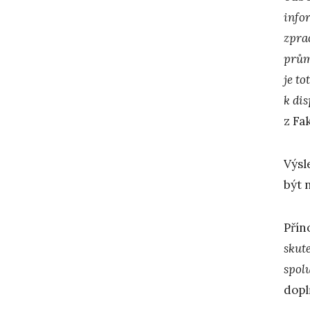
infor
zpra
prům
je t
k dis
z Fa
Výsl
být 
Přín
skute
spolu
dopl