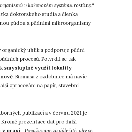
rganismů v kořenovém systému rostliny,“
ntka doktorského studia a členka
těnou půdou a půdními mikroorganismy
ý organický uhlík a podporuje půdní
ůdních procesů. Potvrdil se tak
ak
smysluplně využít lokality
bnově
. Biomasa z ozdobnice má navíc
alší zpracování na papír, stavební
borných publikací a v červnu 2021 je
 Kromě prezentace dat pro další
 v praxi
: „
Považujeme za důležité, aby se