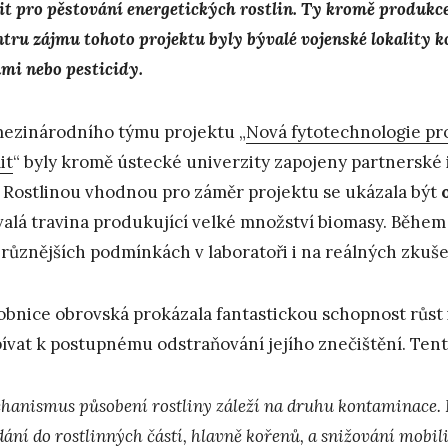
lit pro pěstování energetických rostlin. Ty kromě produkc
ntru zájmu tohoto projektu byly bývalé vojenské lokality
ami nebo pesticidy.
ezinárodního týmu projektu „
Nová fytotechnologie p
it
“ byly kromě ústecké univerzity zapojeny partnerské 
 Rostlinou vhodnou pro záměr projektu se ukázala být
valá travina produkující velké množství biomasy. Během 
jrůznějších podmínkách v laboratoři i na reálných zkuše
bnice obrovská prokázala fantastickou schopnost růst 
pívat k postupnému odstraňování jejího znečištění. Tent
hanismus působení rostliny záleží na druhu kontaminace. 
dání do rostlinných částí, hlavně kořenů, a snižování mobil