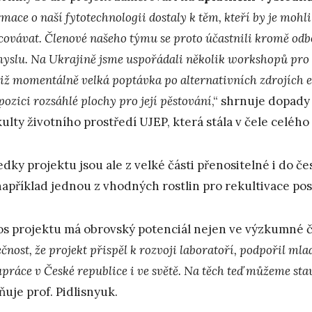
mace o naší fytotechnologii dostaly k těm, kteří by je mohli
covávat. Členové našeho týmu se proto účastnili kromě odbo
yslu. Na Ukrajině jsme uspořádali několik workshopů pro 
otiž momentálně velká poptávka po alternativních zdrojích e
pozici rozsáhlé plochy pro její pěstování
,“ shrnuje dopady
kulty životního prostředí UJEP, která stála v čele celého
edky projektu jsou ale z velké části přenositelné i do
například jednou z vhodných rostlin pro rekultivace pos
os projektu má obrovský potenciál nejen ve výzkumné čá
čnost, že projekt přispěl k rozvoji laboratoří, podpořil ml
práce v České republice i ve světě. Na těch teď můžeme stav
ňuje prof. Pidlisnyuk.