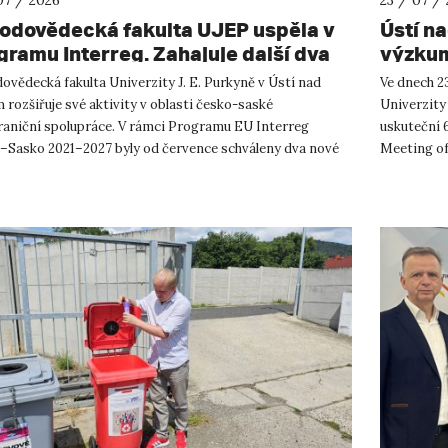
07 / 2026
23 / 07 /
rodovědecká fakulta UJEP uspěla v
Ústí n
gramu Interreg. Zahajuje další dva
výzkum
shraniční projekty se saskými
ovědecká fakulta Univerzity J. E. Purkyně v Ústí nad
Ve dnech 23
tnery
rozšiřuje své aktivity v oblasti česko-saské
Univerzity
raniční spolupráce. V rámci Programu EU Interreg
uskuteční 
–Sasko 2021–2027 byly od července schváleny dva nové
Meeting of
ty, které propojí české ...
přírodověd