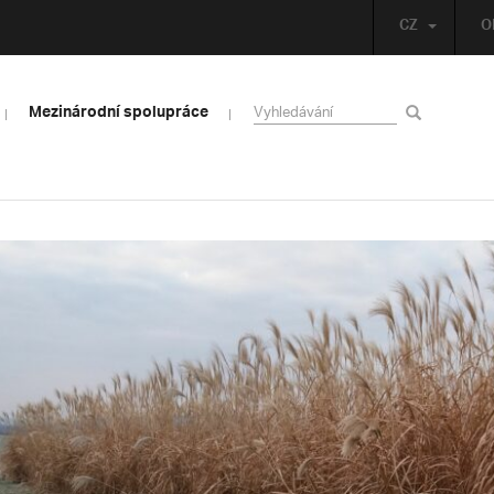
CZ
O
Mezinárodní spolupráce