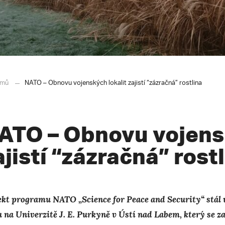
mů
NATO – Obnovu vojenských lokalit zajistí “zázračná” rostlina
ATO – Obnovu vojensk
ajistí “zázračná” rost
ekt programu NATO „Science for Peace and Security“ stál 
 na Univerzitě J. E. Purkyně v Ústí nad Labem, který se z