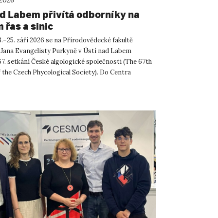
 2026
ad Labem přivítá odborníky na
 řas a sinic
.–25. září 2026 se na Přírodovědecké fakultě
 Jana Evangelisty Purkyně v Ústí nad Labem
67. setkání České algologické společnosti (The 67th
 the Czech Phycological Society). Do Centra
ných a technickýc...