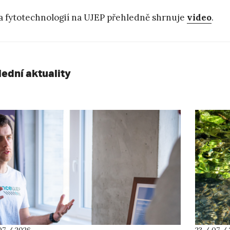
 fytotechnologií na UJEP přehledně shrnuje
video
.
lední aktuality