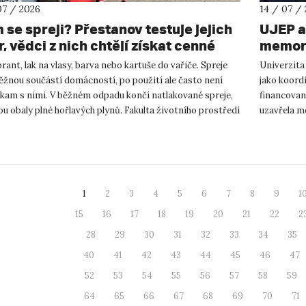
07 / 2026
14 / 07 /
 se spreji? Přestanov testuje jejich
UJEP a
, vědci z nich chtějí získat cenné
memora
y
podnik
ant, lak na vlasy, barva nebo kartuše do vařiče. Spreje
Univerzita
výzku
ěžnou součástí domácností, po použití ale často není
jako koor
 kam s nimi. V běžném odpadu končí natlakované spreje,
financovan
ou obaly plné hořlavých plynů. Fakulta životního prostředí
uzavřela m
podnikání a
1
2
3
4
5
6
7
8
9
1
15
16
17
18
19
20
21
22
2
28
29
30
31
32
33
34
35
40
41
42
43
44
45
46
47
52
53
54
55
56
57
58
59
64
65
66
67
68
69
70
71