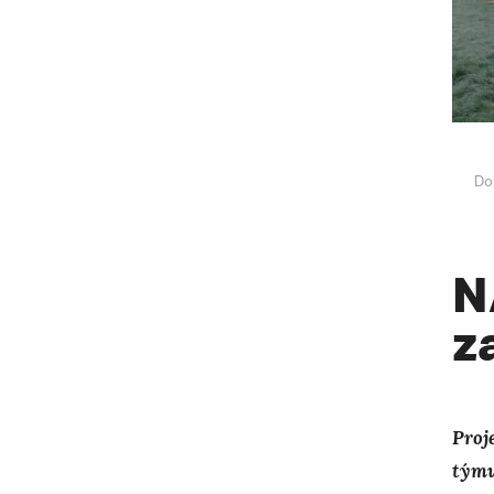
Do
N
z
Proj
týmu