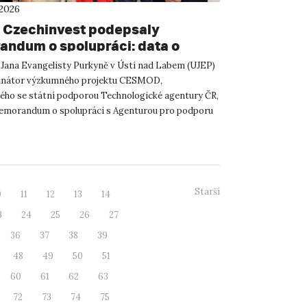
 2026
 Czechinvest podepsaly
ndum o spolupráci: data o
atelském prostředí posílí
 Jana Evangelisty Purkyně v Ústí nad Labem (UJEP)
m CESMOD
dinátor výzkumného projektu CESMOD,
ého se státní podporou Technologické agentury ČR,
emorandum o spolupráci s Agenturou pro podporu
 investic CzechInve...
Starší
0
11
12
13
14
3
24
25
26
27
36
37
38
39
48
49
50
51
60
61
62
63
72
73
74
75