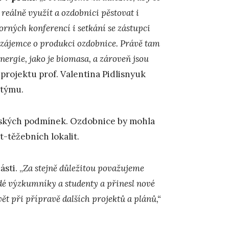
 reálně využít a ozdobnici pěstovat i
rných konferencí i setkání se zástupci
zájemce o produkci ozdobnice. Právě tam
nergie, jako je biomasa, a zároveň jsou
 projektu prof. Valentina Pidlisnyuk
 týmu.
 českých podmínek. Ozdobnice by mohla
t-těžebních lokalit.
sti. „
Za stejně důležitou považujeme
adé výzkumníky a studenty a přinesl nové
ět při přípravě dalších projektů a plánů,“