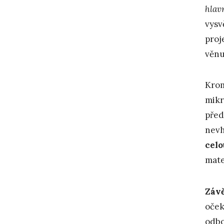
hlav
vysv
proj
věnu
Krom
mikr
před
nevh
celo
mate
Závě
oček
odbo