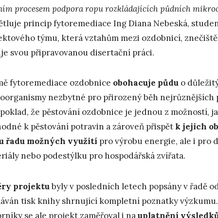
ním procesem podpora ropu rozkládajících půdních mikroo
ětluje princip fytoremediace Ing Diana Nebeská, stude
ektového týmu, která vztahům mezi ozdobnicí, znečiš
je svou připravovanou disertační práci.
ě fytoremediace ozdobnice
obohacuje půdu
o důležit
oorganismy nezbytné pro přirozený běh nejrůznějších p
poklad, že pěstování ozdobnice je jednou z možností, j
odné k pěstování potravin a zároveň přispět
k jejich o
u řadu možných využití
pro výrobu energie, ale i pro d
riály nebo podestýlku pro hospodářská zvířata.
ry projektu
byly v posledních letech popsány v řadě od
áván tisk knihy shrnující kompletní poznatky výzkumu.
rníky se ale projekt zaměřoval i na
uplatnění výsledků