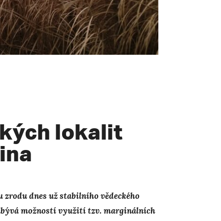
ých lokalit
lina
u zrodu dnes už stabilního vědeckého
abývá možností využití tzv. marginálních