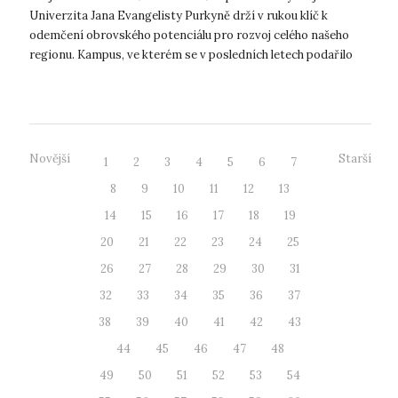
Univerzita Jana Evangelisty Purkyně drží v rukou klíč k
odemčení obrovského potenciálu pro rozvoj celého našeho
regionu. Kampus, ve kterém se v posledních letech podařilo
zrealizovat největší investiční...
Novější
Starší
1
2
3
4
5
6
7
8
9
10
11
12
13
14
15
16
17
18
19
20
21
22
23
24
25
26
27
28
29
30
31
32
33
34
35
36
37
38
39
40
41
42
43
44
45
46
47
48
49
50
51
52
53
54