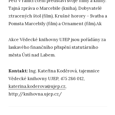
Petr v rámci čtení představí svoje filmy a knihy:
Tajná zpráva o Marcebile (kniha), Dobyvatelé
ztracených štol (film), Krušné horory – Svatba a
Pomsta Marcebily (film) a Ornament (film).Ak
Akce Vědecké knihovny UJEP jsou pořádány za
laskavého finančního přispění statutárního
města Ústí nad Labem.
Kontakt:
Ing. Kateřina Koděrová, tajemnice
Vědecké knihovny UJEP, 475 286 012,
katerina.koderova@ujep.cz
,
http://knihovna.ujep.cz/