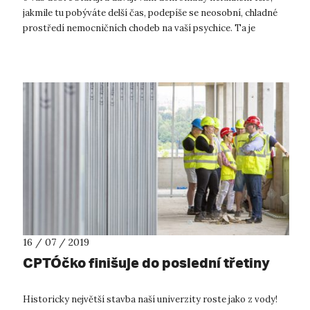
jakmile tu pobýváte delší čas, podepíše se neosobní, chladné
prostředí nemocničních chodeb na vaší psychice. Ta je
přitom, jak už d...
16 / 07 / 2019
CPTÓčko finišuje do poslední třetiny
Historicky největší stavba naší univerzity roste jako z vody!