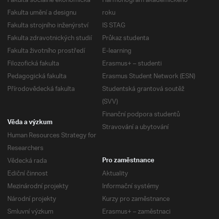
Fakulta sociálně ekonomická
Harmonogram akademického
Fakulta umění a designu
roku
Fakulta strojního inženýrství
IS STAG
Fakulta zdravotnických studií
Průkaz studenta
Fakulta životního prostředí
E-learning
Filozofická fakulta
Erasmus+ – studenti
Pedagogická fakulta
Erasmus Student Network (ESN)
Přírodovědecká fakulta
Studentská grantová soutěž
(SVV)
Finanční podpora studentů
Věda a výzkum
Stravování a ubytování
Human Resources Strategy for
Researchers
Vědecká rada
Pro zaměstnance
Ediční činnost
Aktuality
Mezinárodní projekty
Informační systémy
Národní projekty
Kurzy pro zaměstnance
Smluvní výzkum
Erasmus+ – zaměstnaci