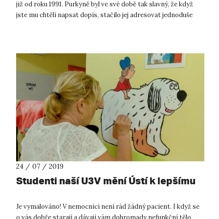
již od roku 1991. Purkyně byl ve své době tak slavný, že když
jste mu chtěli napsat dopis, stačilo jej adresovat jednoduše
"Pu...
24 / 07 / 2019
Studenti naší U3V mění Ústí k lepšímu
Je vymalováno! V nemocnici není rád žádný pacient. I když se
o vás dobře starají a dávají vám dohromady nefunkční tělo,