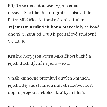
Přijďte se nechat unášet vyprávěním
nezávislého filmaře, fotografa a spisovatele
Petra Mikšíčka! Autorské čtení s titulem
Tajemstv
í
K
ru
š
n
ý
ch hor a Marcebil
y
se koná
dne
15. 3. 2018
od 17:00 h počítačové studovně
VK UJEP.
Krušné hory jsou Petru Mikšíčkovi blízké a
jejich duch dýchá i z jeho
webu
.
V naší knihovně promluví o svých knihách,
jejichž děj vás strhne, a naši obrazotvornost
doplní projekcí několika krátkých filmů.