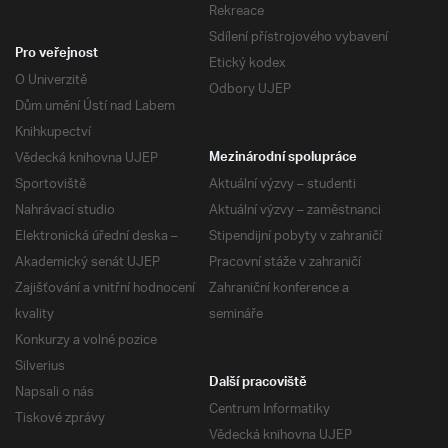
Rekreace
Sdílení přístrojového vybavení
Pro veřejnost
Etický kodex
O Univerzitě
Odbory UJEP
Dům umění Ústí nad Labem
Knihkupectví
Vědecká knihovna UJEP
Mezinárodní spolupráce
Sportoviště
Aktuální výzvy – studenti
Nahrávací studio
Aktuální výzvy – zaměstnanci
Elektronická úřední deska –
Stipendijní pobyty v zahraničí
Akademický senát UJEP
Pracovní stáže v zahraničí
Zajišťování a vnitřní hodnocení
Zahraniční konference a
kvality
semináře
Konkurzy a volné pozice
Silverius
Další pracoviště
Napsali o nás
Centrum Informatiky
Tiskové zprávy
Vědecká knihovna UJEP